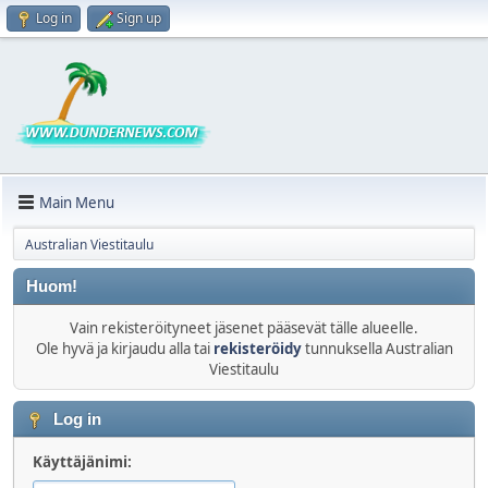
Log in
Sign up
Main Menu
Australian Viestitaulu
Huom!
Vain rekisteröityneet jäsenet pääsevät tälle alueelle.
Ole hyvä ja kirjaudu alla tai
rekisteröidy
tunnuksella Australian
Viestitaulu
Log in
Käyttäjänimi: