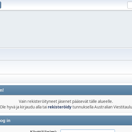
m!
Vain rekisteröityneet jäsenet pääsevät tälle alueelle.
Ole hyvä ja kirjaudu alla tai
rekisteröidy
tunnuksella Australian Viestitaul
og in