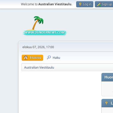
Welcome to
Australian Viestitaulu
.
Log in
Sign up
elokuu 07, 2026, 17:00
Etusivu
Haku
Australian Viestitaulu
Huo
L