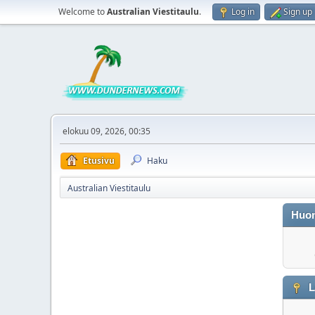
Welcome to
Australian Viestitaulu
.
Log in
Sign up
elokuu 09, 2026, 00:35
Etusivu
Haku
Australian Viestitaulu
Huo
L