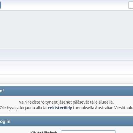
m!
Vain rekisteröityneet jäsenet pääsevät tälle alueelle.
Ole hyvä ja kirjaudu alla tai
rekisteröidy
tunnuksella Australian Viestitaul
og in