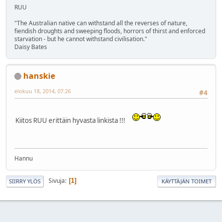
RUU
"The Australian native can withstand all the reverses of nature,
fiendish droughts and sweeping floods, horrors of thirst and enforced
starvation - but he cannot withstand civilisation."
Daisy Bates
hanskie
elokuu 18, 2014, 07:26
#4
Kiitos RUU erittäin hyvasta linkista !!!
Hannu
Sivuja
1
SIIRRY YLÖS
KÄYTTÄJÄN TOIMET