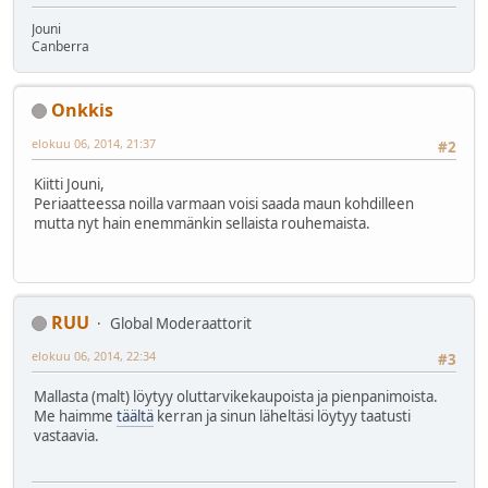
Jouni
Canberra
Onkkis
elokuu 06, 2014, 21:37
#2
Kiitti Jouni,
Periaatteessa noilla varmaan voisi saada maun kohdilleen
mutta nyt hain enemmänkin sellaista rouhemaista.
RUU
Global Moderaattorit
elokuu 06, 2014, 22:34
#3
Mallasta (malt) löytyy oluttarvikekaupoista ja pienpanimoista.
Me haimme
täältä
kerran ja sinun läheltäsi löytyy taatusti
vastaavia.