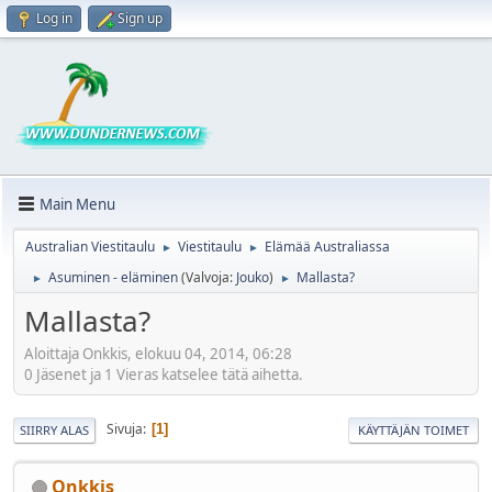
Log in
Sign up
Main Menu
Australian Viestitaulu
Viestitaulu
Elämää Australiassa
►
►
Asuminen - eläminen
(Valvoja:
Jouko
)
Mallasta?
►
►
Mallasta?
Aloittaja Onkkis, elokuu 04, 2014, 06:28
0 Jäsenet ja 1 Vieras katselee tätä aihetta.
Sivuja
1
SIIRRY ALAS
KÄYTTÄJÄN TOIMET
Onkkis