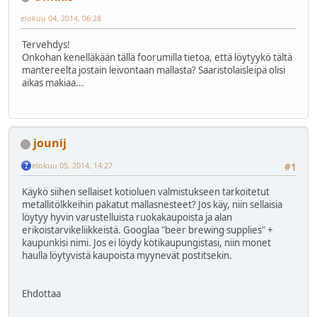
elokuu 04, 2014, 06:28
Tervehdys!
Onkohan kenelläkään tällä foorumilla tietoa, että löytyykö tältä
mantereelta jostain leivontaan mallasta? Saaristolaisleipä olisi
aikas makiaa...
jounij
elokuu 05, 2014, 14:27
#1
Käykö siihen sellaiset kotioluen valmistukseen tarkoitetut
metallitölkkeihin pakatut mallasnesteet? Jos käy, niin sellaisia
löytyy hyvin varustelluista ruokakaupoista ja alan
erikoistarvikeliikkeistä. Googlaa "beer brewing supplies" +
kaupunkisi nimi. Jos ei löydy kotikaupungistasi, niin monet
haulla löytyvistä kaupoista myynevät postitsekin.
Ehdottaa