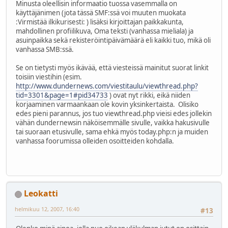
Minusta oleellisin informaatio tuossa vasemmalla on
käyttäjänimen (jota tässä SMF:ssä voi muuten muokata
:Virmistää ilkikurisesti: ) lisäksi kirjoittajan paikkakunta,
mahdollinen profiilikuva, Oma teksti (vanhassa mieliala) ja
asuinpaikka sekä rekisteröintipäivämäärä eli kaikki tuo, mikä oli
vanhassa SMB:ssä.
Se on tietysti myös ikävää, että viesteissä mainitut suorat linkit
toisiin viestihin (esim.
http://www.dundernews.com/viestitaulu/viewthread.php?
tid=3301&page=1#pid34733
) ovat nyt rikki, eikä niiden
korjaaminen varmaankaan ole kovin yksinkertaista. Olisiko
edes pieni parannus, jos tuo viewthread.php vieisi edes jollekin
vähän dundernewsin näköisemmälle sivulle, vaikka hakusivulle
tai suoraan etusivulle, sama ehkä myös today.php:n ja muiden
vanhassa foorumissa olleiden osoitteiden kohdalla.
Leokatti
helmikuu 12, 2007, 16:40
#13