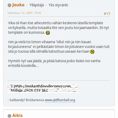
Jouko
Ylläpitäjä
Yks styränki
helmikuu 12, 2007, 19:05
#17
Vika oli ihan itse aiheutettu vähän keskeneräisellä template
virityksellä, mutta toisaalta itte sen joutu korjaamaankin. Eli nyt
template on kunnossa.
niin ja vielä toi timon vihaama "ollut niin ja niin kauan
kirjautuneena" ei pelkästään timon kirjoituksen vuoksi vaan tuli
sitä jo tuossa sillä silmällä katsottua useaan kertaan
Hymiöt nyt saa jäädä, ja pitää katsoa josko lisäisi noi vanha
entisillä koodeilla...
- Salibandy? Brisbanessa
www.qldfloorball.org
Aikis