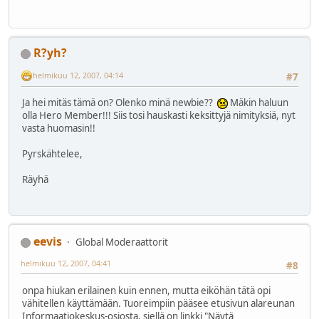
R?yh?
helmikuu 12, 2007, 04:14
#7
Ja hei mitäs tämä on? Olenko minä newbie??
Mäkin haluun
olla Hero Member!!! Siis tosi hauskasti keksittyjä nimityksiä, nyt
vasta huomasin!!
Pyrskähtelee,
Räyhä
eevis
Global Moderaattorit
helmikuu 12, 2007, 04:41
#8
onpa hiukan erilainen kuin ennen, mutta eiköhän tätä opi
vähitellen käyttämään. Tuoreimpiin pääsee etusivun alareunan
Informaatiokeskus-osiosta, siellä on linkki "Näytä