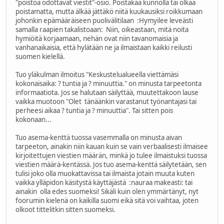
"poistoa odottavat viestit"-osio. Poistakaa kunnolla tai olkaa
poistamatta, mutta älkää jättäkö niitä kuukausiksi roikkumaan
johonkin epämääräiseen puolivälitilaan :Hymyilee leveästi
samalla raapien takalistoaan: Niin, oikeastaan, mitä noita
hymiöitä korjaamaan, nehän ovat niin tavanomaisia ja
vanhanaikaisia, että hylätään ne ja ilmaistaan kaikki reilusti
suomen kielellä.
Tuo yläkulman ilmoitus "Keskustelualueella viettämäsi
kokonaisaika: ? tuntia ja ? minuuttia." on minusta tarpeetonta
informaatiota. Jos se halutaan säilyttää, muutettakoon lause
vaikka muotoon "Olet tänäänkin varastanut työnantajasi tai
perheesi aikaa ? tuntia ja ? minuuttia". Tai sitten pois
kokonaan...
Tuo asema-kenttä tuossa vasemmalla on minusta aivan
tarpeeton, ainakin niin kauan kuin se vain verbaalisesti ilmaisee
kirjoitettujen viestien määrän, minkä jo tulee ilmaistuksi tuossa
viestien määrä-kentässä. Jos tuo asema-kenttä säilytetään, sen
tulisi joko olla muokattavissa tai ilmaista jotain muuta kuten
vaikka ylläpidon käsitystä käyttäjästä :nauraa makeasti: tai
ainakin olla edes suomeksi! Sikäli kuin olen ymmärtänyt, nyt
foorumin kielenä on kaikilla suomi eikä sitä voi vaihtaa, joten
olkoot tittelitkin sitten suomeksi.