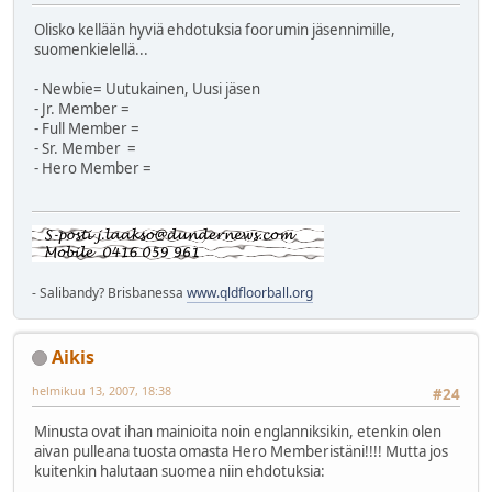
Olisko kellään hyviä ehdotuksia foorumin jäsennimille,
suomenkielellä...
- Newbie= Uutukainen, Uusi jäsen
- Jr. Member =
- Full Member =
- Sr. Member =
- Hero Member =
- Salibandy? Brisbanessa
www.qldfloorball.org
Aikis
helmikuu 13, 2007, 18:38
#24
Minusta ovat ihan mainioita noin englanniksikin, etenkin olen
aivan pulleana tuosta omasta Hero Memberistäni!!!! Mutta jos
kuitenkin halutaan suomea niin ehdotuksia: