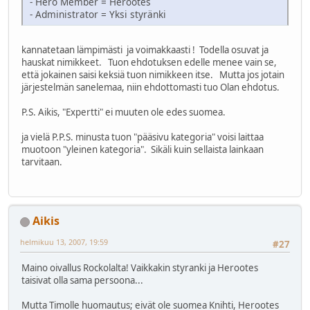
- Hero Member = Herootes
- Administrator = Yksi styränki
kannatetaan lämpimästi ja voimakkaasti ! Todella osuvat ja
hauskat nimikkeet. Tuon ehdotuksen edelle menee vain se,
että jokainen saisi keksiä tuon nimikkeen itse. Mutta jos jotain
järjestelmän sanelemaa, niin ehdottomasti tuo Olan ehdotus.
P.S. Aikis, "Expertti" ei muuten ole edes suomea.
ja vielä P.P.S. minusta tuon "pääsivu kategoria" voisi laittaa
muotoon "yleinen kategoria". Sikäli kuin sellaista lainkaan
tarvitaan.
Aikis
helmikuu 13, 2007, 19:59
#27
Maino oivallus Rockolalta! Vaikkakin styranki ja Herootes
taisivat olla sama persoona...
Mutta Timolle huomautus; eivät ole suomea Knihti, Herootes