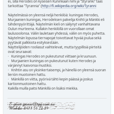
ei, sillä Herodes on kyseisen Kuninkaan nimi ja "Styränki" taas
tarkoittaa "Tyrannia" (
http://fi.wikipedia.org/wiki/Tyranni
Näytelmässä on yleensä neljä henkilöä: kuningas Herodes,
Murjaanien kuningas, Herodeksen palvelija Knihti ja Mänkki eli
tähdenpyörittäjä. Näytelmän kieli on säilynyt vanhahtavana
Oulun murteena. Kullakin henkilöllä on vuorollaan omat
laulusoolonsa. Väliin lauletaan yhdessä, väliin on myös puhetta.
Näytelmän lopussa tiernapojat toivottavat hyvää joulua sekä
pyytävät palkkiota esityksestään.
Näyttelijöiden rooliasut vaihtelevat, mutta tyypillisiä piirteitä
ovat seuraavat:
· Kuningas Herodes on pukeutunut viittaan ja kruunuun.
· Murjaanien kuningas on pukeutunut kuten Herodes ja
värjännyt kasvonsa mustiksi.
· Knihtin asu on yksinkertaisempi, ja hänellä on yleensä suoran
lieriön muotoinen hattu.
· Mänkillä on viitta, pyörivä tähti kepin päässä ja joskus
kartionmuotoinen hattu.
Kaikilla muilla paitsi Mänkillä on lisäksi miekka.