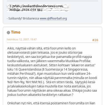
- Salibandy? Brisbanessa
www.qldfloorball.org
Timo
helmikuu 12, 2007, 19:47
#20
Aikis, näyttää vähän siltä, että foorumin kello on
oletusarvoisesti päin teksasia. Jos ei Jouko sitä korjaa
keskitetysti, sen saa korjattua itse painamalla profiili-nappia
tuolta valikosta, sen jälkeen vasemmalta Muokkaa Profiilia:
keskustelualueen asetukset. Sitten kohtaan "aikaeron asetus"
luku 16 Queenslandissa (8 Suomessa ja 14 Singaporessa,
mitähän Perthissä?). Ajan muotoiluun kun vielä valitsee 24-
tunnin näytön, niin alkaa näyttää paremmalta (minulla on koodi
%d/-%m-%y, %H:%M:%S ). Sitä en sitten tiedä, täytyykö kesä-
ja talviaikasekoilujen takia muutella itse noita asetuksia, jos
haluaa foorumin näyttävän aina oikeaa aikaa. Ehkäpä Jouko saa
joskus tuohon aikaiseksi keskitetyn ratkaisun ?
Onkohan nyt niin, että itsensä poistaminen foorumilta on liian