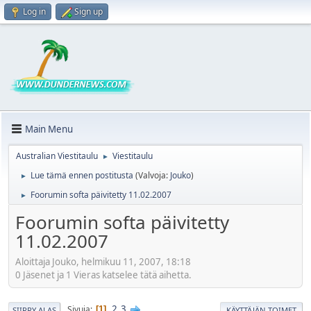
Log in
Sign up
Main Menu
Australian Viestitaulu
Viestitaulu
►
Lue tämä ennen postitusta
(Valvoja:
Jouko
)
►
Foorumin softa päivitetty 11.02.2007
►
Foorumin softa päivitetty
11.02.2007
Aloittaja Jouko, helmikuu 11, 2007, 18:18
0 Jäsenet ja 1 Vieras katselee tätä aihetta.
2
3
Sivuja
1
SIIRRY ALAS
KÄYTTÄJÄN TOIMET