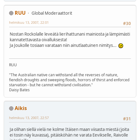
RUU
Global Moderaattorit
helmikuu 13, 2007, 22:01
#30
Nostan Rockolalle leveätä lierihattunani mainiosta ja lämpimästi
kannatettavasta oivalluksesta!
Ja Joukolle tosiaan varataan niin ainutlaatuinen nimitys...
RUU
"The Australian native can withstand all the reverses of nature,
fiendish droughts and sweeping floods, horrors of thirst and enforced
starvation - but he cannot withstand civilisation."
Daisy Bates
Aikis
helmikuu 13, 2007, 22:57
#31
Ja olihan siellä vielä ne kolme Itäisen maan viisasta miestä (joita
ei tosin näy kuvassa), pitäisköhän ne varata Eevikselle, Raivolle