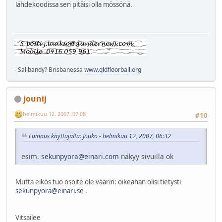
lähdekoodissa sen pitäisi olla mössönä.
- Salibandy? Brisbanessa
www.qldfloorball.org
jounij
helmikuu 12, 2007, 07:08
#10
Lainaus käyttäjältä: Jouko - helmikuu 12, 2007, 06:32
esim.
sekunpyora@einari.com
näkyy sivuilla ok
Mutta eikös tuo osoite ole väärin: oikeahan olisi tietysti
sekunpyora@einari.se
.
Vitsailee