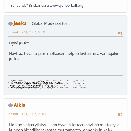
- Salibandy? Brisbanessa
www.qldfloorball.org
Jaaks
Global Moderaattorit
helmikuu 11, 2007, 18:31
#1
Hyvä Jouko.
Näyttää hyvältä ja on melkoisen helppo löytää niitä vanhojakin
juttuja.
Aikis
helmikuu 11, 2007, 19:03
#2
Hoh hoh olipa yllätys...ihan hyvältä tosiaan näyttää mutta kyllä
kunnon blondilla vierähtää muutama tovi ennenkuin kaikki