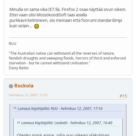
Minulla on sama vika IE7:llä. Firefox 2 osaa näyttää sivun oikein.
Ettei vaan olisi MössökoodiSoft taas asialla
purkkaviritelmineen, siis meinaan että foorumi standardimpi
kuin selain...
RUU
"The Australian native can withstand all the reverses of nature,
fiendish droughts and sweeping floods, horrors of thirst and enforced
starvation - but he cannot withstand civilisation."
Daisy Bates
Rockola
helmikuu 12, 2007, 17:23
#15
Lainaus käyttäjältä: RUU - helmikuu 12, 2007, 17:16
Lainaus käyttäjältä: Leokatti - helmikuu 12, 2007, 16:40
Olenko minä ainoa, jolla nuo oikean yläkulman