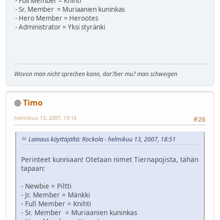
- Full Member = Knihti
- Sr. Member = Muriaanien kuninkas
- Hero Member = Herootes
- Administrator = Yksi styränki
Wovon man nicht sprechen kann, dar?ber mu? man schweigen
Timo
helmikuu 13, 2007, 19:16
#26
Lainaus käyttäjältä: Rockola - helmikuu 13, 2007, 18:51
Perinteet kunniaan! Otetaan nimet Tiernapojista, tähän
tapaan:
- Newbie = Piltti
- Jr. Member = Mänkki
- Full Member = Knihti
- Sr. Member = Muriaanien kuninkas