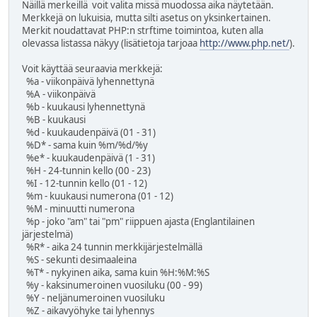
Näillä merkeillä voit valita missä muodossa aika näytetään.
Merkkejä on lukuisia, mutta silti asetus on yksinkertainen.
Merkit noudattavat PHP:n strftime toimintoa, kuten alla
olevassa listassa näkyy (lisätietoja tarjoaa
http://www.php.net/
).
Voit käyttää seuraavia merkkejä:
%a - viikonpäivä lyhennettynä
%A - viikonpäivä
%b - kuukausi lyhennettynä
%B - kuukausi
%d - kuukaudenpäivä (01 - 31)
%D* - sama kuin %m/%d/%y
%e* - kuukaudenpäivä (1 - 31)
%H - 24-tunnin kello (00 - 23)
%I - 12-tunnin kello (01 - 12)
%m - kuukausi numerona (01 - 12)
%M - minuutti numerona
%p - joko "am" tai "pm" riippuen ajasta (Englantilainen
järjestelmä)
%R* - aika 24 tunnin merkkijärjestelmällä
%S - sekunti desimaaleina
%T* - nykyinen aika, sama kuin %H:%M:%S
%y - kaksinumeroinen vuosiluku (00 - 99)
%Y - neljänumeroinen vuosiluku
%Z - aikavyöhyke tai lyhennys