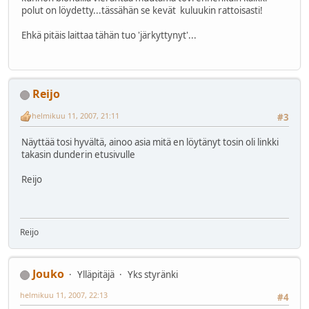
polut on löydetty...tässähän se kevät kuluukin rattoisasti!
Ehkä pitäis laittaa tähän tuo 'järkyttynyt'...
Reijo
helmikuu 11, 2007, 21:11
#3
Näyttää tosi hyvältä, ainoo asia mitä en löytänyt tosin oli linkki
takasin dunderin etusivulle
Reijo
Reijo
Jouko
Ylläpitäjä
Yks styränki
helmikuu 11, 2007, 22:13
#4