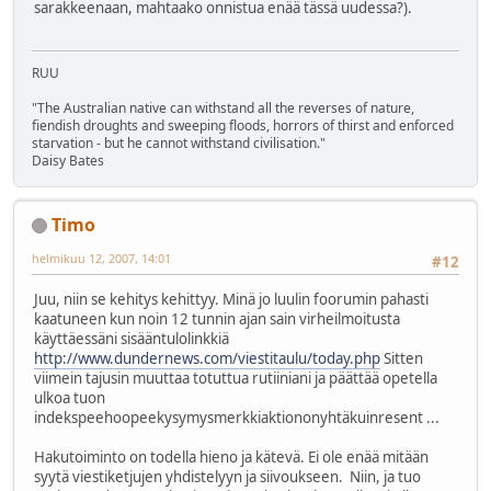
sarakkeenaan, mahtaako onnistua enää tässä uudessa?).
RUU
"The Australian native can withstand all the reverses of nature,
fiendish droughts and sweeping floods, horrors of thirst and enforced
starvation - but he cannot withstand civilisation."
Daisy Bates
Timo
helmikuu 12, 2007, 14:01
#12
Juu, niin se kehitys kehittyy. Minä jo luulin foorumin pahasti
kaatuneen kun noin 12 tunnin ajan sain virheilmoitusta
käyttäessäni sisääntulolinkkiä
http://www.dundernews.com/viestitaulu/today.php
Sitten
viimein tajusin muuttaa totuttua rutiiniani ja päättää opetella
ulkoa tuon
indekspeehoopeekysymysmerkkiaktiononyhtäkuinresent ...
Hakutoiminto on todella hieno ja kätevä. Ei ole enää mitään
syytä viestiketjujen yhdistelyyn ja siivoukseen. Niin, ja tuo