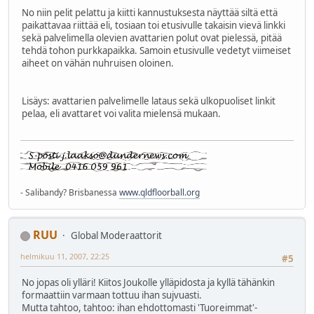
No niin pelit pelattu ja kiitti kannustuksesta näyttää siltä että
paikattavaa riittää eli, tosiaan toi etusivulle takaisin vievä linkki
sekä palvelimella olevien avattarien polut ovat pielessä, pitää
tehdä tohon purkkapaikka. Samoin etusivulle vedetyt viimeiset
aiheet on vähän nuhruisen oloinen.
Lisäys: avattarien palvelimelle lataus sekä ulkopuoliset linkit
pelaa, eli avattaret voi valita mielensä mukaan.
- Salibandy? Brisbanessa
www.qldfloorball.org
RUU
Global Moderaattorit
helmikuu 11, 2007, 22:25
#5
No jopas oli ylläri! Kiitos Joukolle ylläpidosta ja kyllä tähänkin
formaattiin varmaan tottuu ihan sujvuasti.
Mutta tahtoo, tahtoo: ihan ehdottomasti 'Tuoreimmat'-