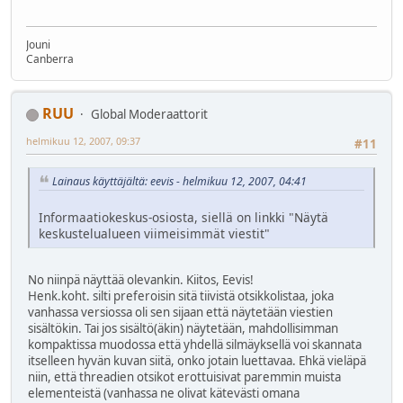
Jouni
Canberra
RUU
Global Moderaattorit
helmikuu 12, 2007, 09:37
#11
Lainaus käyttäjältä: eevis - helmikuu 12, 2007, 04:41
Informaatiokeskus-osiosta, siellä on linkki "Näytä
keskustelualueen viimeisimmät viestit"
No niinpä näyttää olevankin. Kiitos, Eevis!
Henk.koht. silti preferoisin sitä tiivistä otsikkolistaa, joka
vanhassa versiossa oli sen sijaan että näytetään viestien
sisältökin. Tai jos sisältö(äkin) näytetään, mahdollisimman
kompaktissa muodossa että yhdellä silmäyksellä voi skannata
itselleen hyvän kuvan siitä, onko jotain luettavaa. Ehkä vieläpä
niin, että threadien otsikot erottuisivat paremmin muista
elementeistä (vanhassa ne olivat kätevästi omana