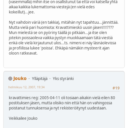
(vasemmalla) mihin itse on osallistunut tai että voi katsella yhtä
aikaa kaikkia lukemattomia viestejä (en vielä edes
kokeillut)...jee.
Nyt vaihdoin väriä (en takkia), mitähän nyt tapahtuu...jännittää.
Mutta vielä pari huomiota: Kravattimieskö uusin jäsen!!!!????
Mun mielestä se on pyöriny täällä jo pitkään...ja itse olen
jotekin poissaoleva vaikka pystyn muokkaamaan tätä viestiä
enkä ole vielä kirjautunut ulos...ts. nimeni ei näy läsnäolevissa
ja profiilissa lukee 'poissa'. Ehkäpä nämäkin mysteerit ajan
oloon ratkeavat.
Jouko
Ylläpitäjä
Yks styränki
helmikuu 12, 2007, 19:34
#19
kravattimies reg: 2005-04-11 oli tosiaan aikakin vielä eilen 80
postituksen jäsen, mutta olisiko niin että hän on vahingossa
poistanut tunnuksensa ja nyt rekisteröitynyt uudestaan.
Veikkailee Jouko