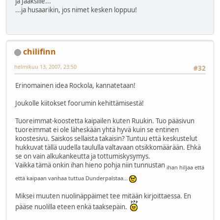
ja Jaaksille...
...ja husaarikin, jos nimet kesken loppuu!
chilifinn
helmikuu 13, 2007, 23:50
#32
Erinomainen idea Rockola, kannatetaan!
Joukolle kiitokset foorumin kehittämisestä!
Tuoreimmat-koostetta kaipailen kuten Ruukin. Tuo pääsivun
tuoreimmat ei ole läheskään yhtä hyvä kuin se entinen
koostesivu. Saiskos sellaista takaisin? Tuntuu että keskustelut
hukkuvat tällä uudella taululla valtavaan otsikkomäärään. Ehkä
se on vain alkukankeutta ja tottumiskysymys.
Vaikka tämä onkin ihan hieno pohja niin tunnustan
ihan hiljaa että
että kaipaan vanhaa tuttua Dunderpalstaa...
Miksei muuten nuolinäppäimet tee mitään kirjoittaessa. En
pääse nuolilla eteen enkä taaksepäin.