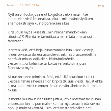
helmikuu 12, 2007, 19:14
#18
Nythän on Jouko jo saanut korjattua vaikka mitä...itse
ihmettelen vielä kellonaikaa, joka ei mielestäni näytä sen
enempää Brissyn kuin S'porenkaan aikaa.
Kirjauduin myös ikuisesti...mihinkähän mahdoinkaan
sitoutua??? Eli mitä se tarkoittaa ja mihin tätä ominaisuutta
tarvitaan?
Ja sitten vielä, että kirjautumattomana kun lukee viestejä,
niiden oikeassa alareunassa olevat linkin seuraava/edellinen
heittävät minun logiikalleni käsittämättömiin
viesteihin...onkohan se tarkoitus vai onko siinä jotain
fiksattavaa myös?
Ai kun on hieno toiminto tämä, että 'sillä aikaa kun kirjoitit
viestiäsi, tähän aiheeseen on kirjoitettu uusi viesti. Haluat ehkä
lukea uuden viestin ennen tämän viestin lähettämistä' - miten
fiksua!
Ja monta muutakin ihan uutta juttua, jotka nostavat sivun ihan
entisestäänkin huipummalle - kunhan nyt tosiaan niitä kaikkia
oppii ja muistaa käyttää. Esim. että viesteistä näkee heti