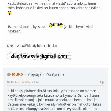
keskustelualueen viimeisimmät viestit"
suora linkki
... hmm
toimiikohan nuo linkitykset kuten ennen? no kohta sen näkee!
Tsemppiä Jouko, kyl se siit!
(vaikkei hymiö vielä
näykään)
Dees - We
will
bloody bounce back!!!
Jouko
Ylläpitäjä
Yks styränki
helmikuu 12, 2007, 06:32
#9
Kiiiti eevis, pitänee siirtää tuo linkki ylös jossa se on hieman
käyttökelpoisempi sekä katsoa noita hymiöitä. Samoin lisäsin
emaili osoite suojan joka muuttaa osoitteen hexadecimal ja
decimal merkeiksi jolloin keräily-robottien on mahdoton lukea
niitä. esim.
sekunpyora@einari.com
näkyy sivuilla ok mutta