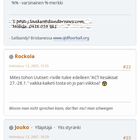
%% - varsinainen %-merkki
- Salibandy? Brisbanessa
www.qldfloorball.org
Rockola
helmikuu 13, 2007, 15:55
#22
Mites tohon Uutiset:-riville tulee edelleen "ACT Kesäkisat
27.-28.1." vaikka kaiketi tosta on jo pari viikkoa?
Wovon man nicht sprechen kann, dar?ber mu? man schweigen
Jouko
Ylläpitäjä
Yks styränki
helmikuu 13, 2007, 18:29
#23