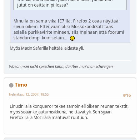
jutut on osittain piilossa?
Minulla on sama vika IE7:llä. Firefox 2 osaa näyttää
sivun oikein. Ettei vaan olisi MössökoodiSoft taas
asialla purkkaviritelmineen, siis meinaan että foorumi
standardimpi kuin selain...
Myös Macin Safarilla heittää laidasta yli.
Wovon man nicht sprechen kann, dar?ber mu? man schweigen
Timo
helmikuu 12, 2007, 18:55
#16
Linuxini alla konqueror tekee samoin eli oikean reunan tekstit,
myös sisäänkirjautumisikkuna, heittävät yli. Sen sijaan
Firefoxilla ja Mozillalla mahtuvat ruutuun.