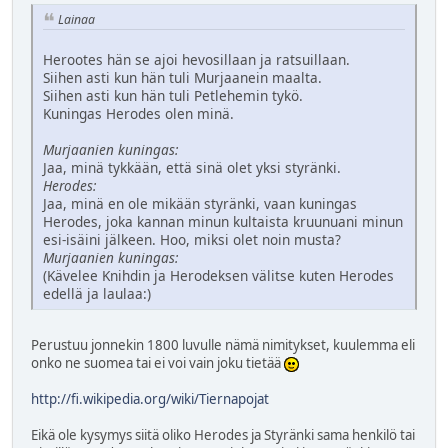
Lainaa
Herootes hän se ajoi hevosillaan ja ratsuillaan.
Siihen asti kun hän tuli Murjaanein maalta.
Siihen asti kun hän tuli Petlehemin tykö.
Kuningas Herodes olen minä.
Murjaanien kuningas:
Jaa, minä tykkään, että sinä olet yksi styränki.
Herodes:
Jaa, minä en ole mikään styränki, vaan kuningas
Herodes, joka kannan minun kultaista kruunuani minun
esi-isäini jälkeen. Hoo, miksi olet noin musta?
Murjaanien kuningas:
(Kävelee Knihdin ja Herodeksen välitse kuten Herodes
edellä ja laulaa:)
Perustuu jonnekin 1800 luvulle nämä nimitykset, kuulemma eli
onko ne suomea tai ei voi vain joku tietää
http://fi.wikipedia.org/wiki/Tiernapojat
Eikä ole kysymys siitä oliko Herodes ja Styränki sama henkilö tai