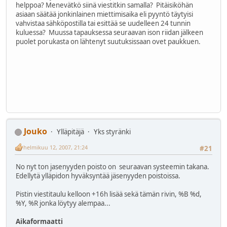
helppoa? Menevätkö siinä viestitkin samalla? Pitäisiköhän
asiaan säätää jonkinlainen miettimisaika eli pyyntö täytyisi
vahvistaa sähköpostilla tai esittää se uudelleen 24 tunnin
kuluessa? Muussa tapauksessa seuraavan ison riidan jälkeen
puolet porukasta on lähtenyt suutuksissaan ovet paukkuen.
Jouko
Ylläpitäjä
Yks styränki
helmikuu 12, 2007, 21:24
#21
No nyt ton jasenyyden poisto on seuraavan systeemin takana.
Edellytä ylläpidon hyväksyntää jäsenyyden poistoissa.
Pistin viestitaulu kelloon +16h lisää sekä tämän rivin, %B %d,
%Y, %R jonka löytyy alempaa...
Aikaformaatti