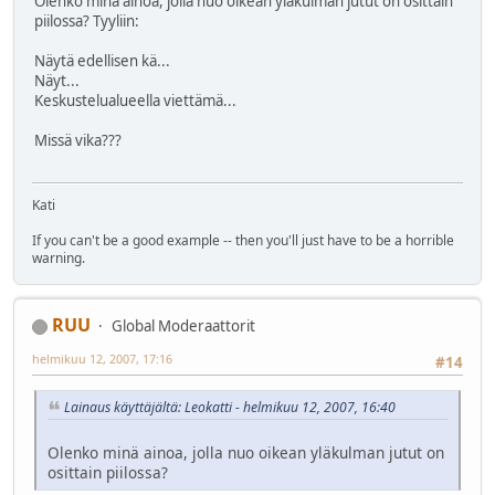
Olenko minä ainoa, jolla nuo oikean yläkulman jutut on osittain
piilossa? Tyyliin:
Näytä edellisen kä...
Näyt...
Keskustelualueella viettämä...
Missä vika???
Kati
If you can't be a good example -- then you'll just have to be a horrible
warning.
RUU
Global Moderaattorit
helmikuu 12, 2007, 17:16
#14
Lainaus käyttäjältä: Leokatti - helmikuu 12, 2007, 16:40
Olenko minä ainoa, jolla nuo oikean yläkulman jutut on
osittain piilossa?