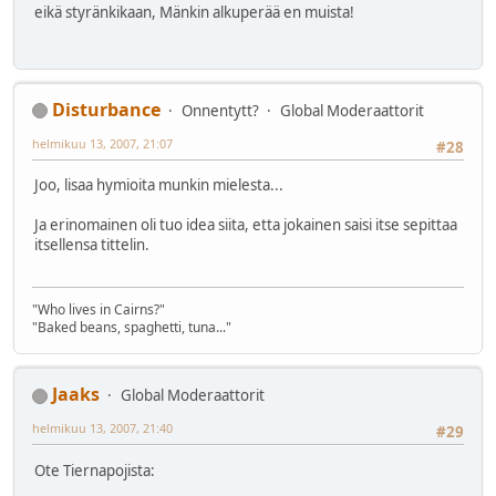
eikä styränkikaan, Mänkin alkuperää en muista!
Disturbance
Onnentytt?
Global Moderaattorit
helmikuu 13, 2007, 21:07
#28
Joo, lisaa hymioita munkin mielesta...
Ja erinomainen oli tuo idea siita, etta jokainen saisi itse sepittaa
itsellensa tittelin.
"Who lives in Cairns?"
"Baked beans, spaghetti, tuna..."
Jaaks
Global Moderaattorit
helmikuu 13, 2007, 21:40
#29
Ote Tiernapojista: