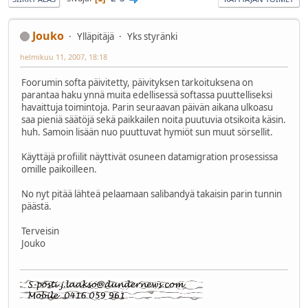
Jouko
Ylläpitäjä
Yks styränki
helmikuu 11, 2007, 18:18
Foorumin softa päivitetty, päivityksen tarkoituksena on
parantaa haku ynnä muita edellisessä softassa puuttelliseksi
havaittuja toimintoja. Parin seuraavan päivän aikana ulkoasu
saa pieniä säätöjä sekä paikkailen noita puutuvia otsikoita käsin.
huh. Samoin lisään nuo puuttuvat hymiöt sun muut sörsellit.
Käyttäjä profiilit näyttivät osuneen datamigration prosessissa
omille paikoilleen.
No nyt pitää lähteä pelaamaan salibandyä takaisin parin tunnin
päästä.
Terveisin
Jouko