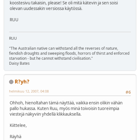
koostesivu takaisin, please! Se oli mitä kätevin ja sen soisi
olevan uudessakin versiossa käytössä.
RUU
RUU
"The Australian native can withstand all the reverses of nature,
fiendish droughts and sweeping floods, horrors of thirst and enforced
starvation - but he cannot withstand civilisation."
Daisy Bates
R?yh?
helmikuu 12, 2007, 04:08
#6
Ohhoh, hienoltahan tämä näyttää, vaikka ensin olikin vähän
pallo hukassa. Kuten Ruu, myös minä toivoisin tuoreimpia
viestejä näkyviin yhdellä klikkauksella.
Kiittelee,
Räyhä