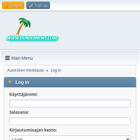
Log in
Sign up
Main Menu
Australian Viestitaulu
Log in
►
Log in
Käyttäjänimi:
Salasana:
Kirjautumisajan kesto: