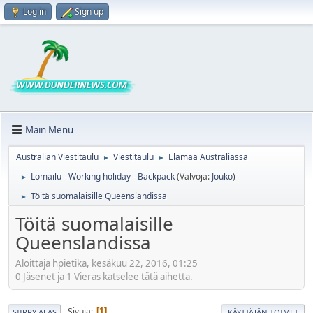
Log in
Sign up
Main Menu
Australian Viestitaulu
Viestitaulu
Elämää Australiassa
►
►
Lomailu - Working holiday - Backpack
(Valvoja:
Jouko
)
►
Töitä suomalaisille Queenslandissa
►
Töitä suomalaisille
Queenslandissa
Aloittaja hpietika, kesäkuu 22, 2016, 01:25
0 Jäsenet ja 1 Vieras katselee tätä aihetta.
Sivuja
1
SIIRRY ALAS
KÄYTTÄJÄN TOIMET