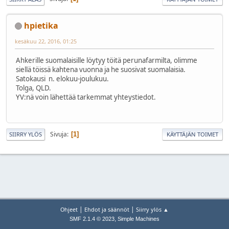
hpietika
kesäkuu 22, 2016, 01:25
Ahkerille suomalaisille löytyy töitä perunafarmilta, olimme
siellä töissä kahtena vuonna ja he suosivat suomalaisia.
Satokausi n. elokuu-joulukuu.
Tolga, QLD.
YV:nä voin lähettää tarkemmat yhteystiedot.
Sivuja
1
SIIRRY YLÖS
KÄYTTÄJÄN TOIMET
|
|
Ohjeet
Ehdot ja säännöt
Siirry ylös ▲
,
SMF 2.1.4 © 2023
Simple Machines