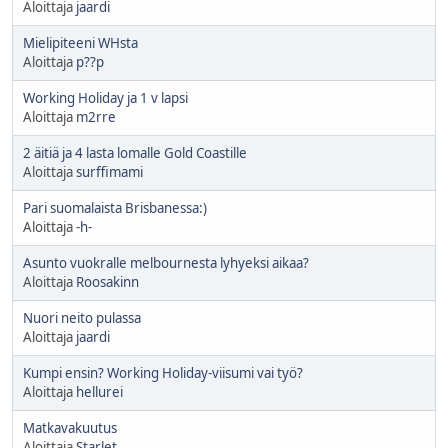
Aloittaja
jaardi
Mielipiteeni WHsta
Aloittaja
p??p
Working Holiday ja 1 v lapsi
Aloittaja
m2rre
2 äitiä ja 4 lasta lomalle Gold Coastille
Aloittaja
surffimami
Pari suomalaista Brisbanessa:)
Aloittaja
-h-
Asunto vuokralle melbournesta lyhyeksi aikaa?
Aloittaja
Roosakinn
Nuori neito pulassa
Aloittaja
jaardi
Kumpi ensin? Working Holiday-viisumi vai työ?
Aloittaja
hellurei
Matkavakuutus
Aloittaja
Starlet