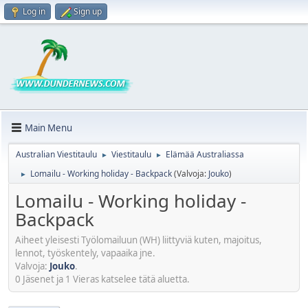
Log in
Sign up
Main Menu
Australian Viestitaulu
Viestitaulu
Elämää Australiassa
►
►
Lomailu - Working holiday - Backpack
(Valvoja:
Jouko
)
►
Lomailu - Working holiday -
Backpack
Aiheet yleisesti Työlomailuun (WH) liittyviä kuten, majoitus,
lennot, työskentely, vapaaika jne.
Valvoja:
Jouko
.
0 Jäsenet ja 1 Vieras katselee tätä aluetta.