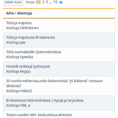
2
3
...
16
Sivuja
1
SIIRRY ALAS
Aihe
/
Aloittaja
Töitä ja majoitus
Aloittaja
OKRinkinen
Töitä ja majoitusta Brisbanesta
Aloittaja
jaw
Töitä suomalaisille Queenslandissa
Aloittaja
hpietika
Hostelli vinkkejä Sydneyssä
Aloittaja
Reppu
30 vuotta mittarissa,onko kokemuksia "yli ikäisenä" reissuun
lähdöstä?
Aloittaja
mikkis2
Brisbanessa töitä etsimässä :) Apuja ja tarjouksia
Aloittaja
Ville_a
Toisen vuoden WH- keskustelua aiheesta