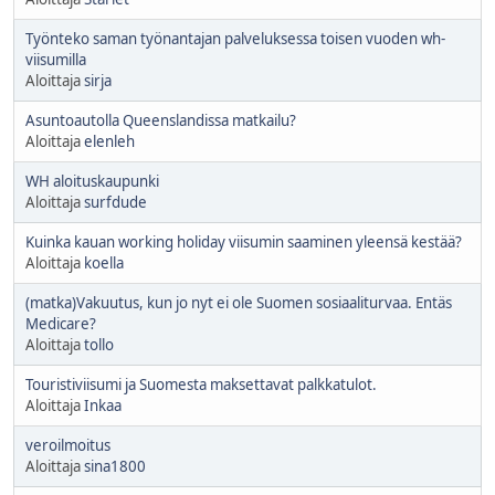
Työnteko saman työnantajan palveluksessa toisen vuoden wh-
viisumilla
Aloittaja
sirja
Asuntoautolla Queenslandissa matkailu?
Aloittaja
elenleh
WH aloituskaupunki
Aloittaja
surfdude
Kuinka kauan working holiday viisumin saaminen yleensä kestää?
Aloittaja
koella
(matka)Vakuutus, kun jo nyt ei ole Suomen sosiaaliturvaa. Entäs
Medicare?
Aloittaja
tollo
Touristiviisumi ja Suomesta maksettavat palkkatulot.
Aloittaja
Inkaa
veroilmoitus
Aloittaja
sina1800