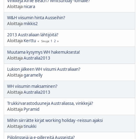
Vinkkeja Airlie Beach / Whitsunday -lomalle?
Aloittaja
nicara
W&H viisumin hinta Ausseihin?
Aloittaja
mikkis2
2013 Australiaan lähtijöitä?
Aloittaja
Kerttu
1
2
Sivuja
Muutama kysymys WH hakemuksesta!
Aloittaja
Australia2013
Lukion jälkeen WH viisumi Australiaan?
Aloittaja
garamelly
WH viisumin maksaminen?
Aloittaja
Australia2013
Trukki/varastoduuneja Australiassa, vinkkejä?
Aloittaja
Pyramid
Mihin siirrätte kirjat working holiday -reissun ajaksi
Aloittaja
tinukki
Piilolinssejä ja e-pillereitä Ausseista?