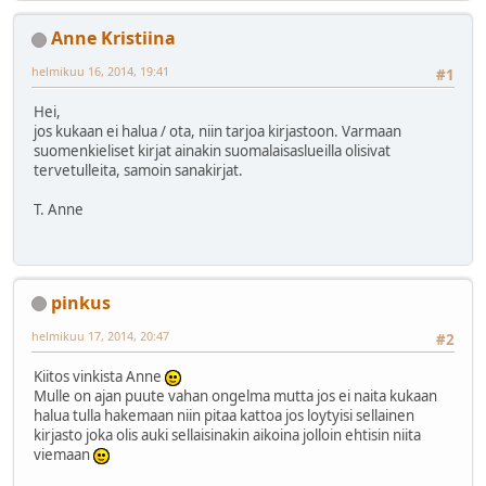
Anne Kristiina
helmikuu 16, 2014, 19:41
#1
Hei,
jos kukaan ei halua / ota, niin tarjoa kirjastoon. Varmaan
suomenkieliset kirjat ainakin suomalaisaslueilla olisivat
tervetulleita, samoin sanakirjat.
T. Anne
pinkus
helmikuu 17, 2014, 20:47
#2
Kiitos vinkista Anne
Mulle on ajan puute vahan ongelma mutta jos ei naita kukaan
halua tulla hakemaan niin pitaa kattoa jos loytyisi sellainen
kirjasto joka olis auki sellaisinakin aikoina jolloin ehtisin niita
viemaan