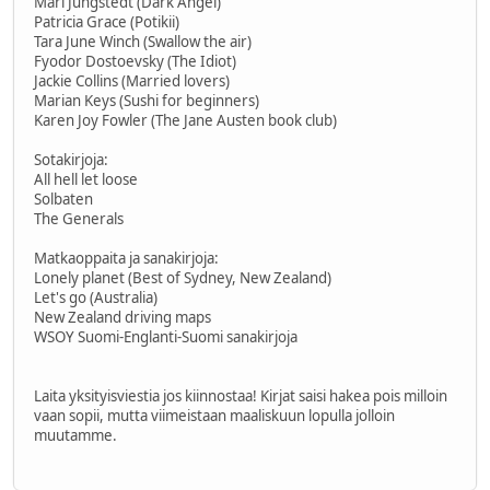
Mari Jungstedt (Dark Angel)
Patricia Grace (Potikii)
Tara June Winch (Swallow the air)
Fyodor Dostoevsky (The Idiot)
Jackie Collins (Married lovers)
Marian Keys (Sushi for beginners)
Karen Joy Fowler (The Jane Austen book club)
Sotakirjoja:
All hell let loose
Solbaten
The Generals
Matkaoppaita ja sanakirjoja:
Lonely planet (Best of Sydney, New Zealand)
Let's go (Australia)
New Zealand driving maps
WSOY Suomi-Englanti-Suomi sanakirjoja
Laita yksityisviestia jos kiinnostaa! Kirjat saisi hakea pois milloin
vaan sopii, mutta viimeistaan maaliskuun lopulla jolloin
muutamme.