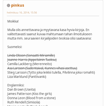
pinkus
helmikuu 16, 2014, 15:56
Moikka!
Mulla olis annettavana ja myytavana kasa hyvia kirjoja. En
valitettavasti saanut kuvaa mahtumaan tahan ilmoitukseen
mutta mm. seuraavien kirjailijoiden teoksia olisi saatavana:
Suomeksi:
Linda Olsson (Sonaatti Miriamille)
Joanne Harris (Appelsiinin Tuoksu)
Camilla Lackberg (Merenneito)
Asa Larsson (Sudentaival, Kunnes vihasi asettuu)
Stieg Larsson (Tytto joka leikkii tulella, Pilvilinna joka romahti)
Liza Marklund (Panttivanki)
Englanniksi:
Dan Brown (Useita)
James Patterson (Kiss the girls)
Donna Leon (Blood from a stone)
Ruth Rendell (Simisola)