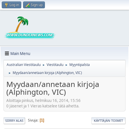
Log in
Sign up
Main Menu
Australian Viestitaulu
Viestitaulu
Myyntipalsta
►
►
Myydaan/annetaan kirjoja (Alphington, VIC)
►
Myydaan/annetaan kirjoja
(Alphington, VIC)
Aloittaja pinkus, helmikuu 16, 2014, 15:56
0 Jäsenet ja 1 Vieras katselee tätä aihetta.
Sivuja
1
SIIRRY ALAS
KÄYTTÄJÄN TOIMET