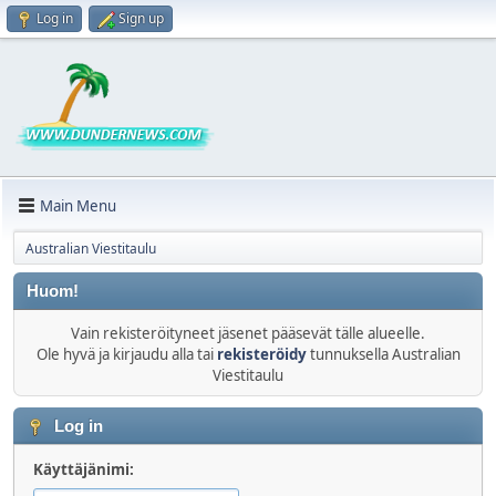
Log in
Sign up
Main Menu
Australian Viestitaulu
Huom!
Vain rekisteröityneet jäsenet pääsevät tälle alueelle.
Ole hyvä ja kirjaudu alla tai
rekisteröidy
tunnuksella Australian
Viestitaulu
Log in
Käyttäjänimi: