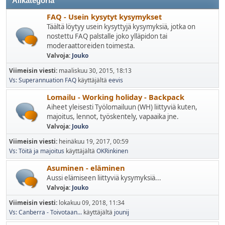
Alikategoria
FAQ - Usein kysytyt kysymykset
Täältä löytyy usein kysyttyjä kysymyksiä, jotka on
nostettu FAQ palstalle joko ylläpidon tai
moderaattoreiden toimesta.
Valvoja:
Jouko
Viimeisin viesti:
maaliskuu 30, 2015, 18:13
Vs: Superannuation FAQ
käyttäjältä
eevis
Lomailu - Working holiday - Backpack
Aiheet yleisesti Työlomailuun (WH) liittyviä kuten,
majoitus, lennot, työskentely, vapaaika jne.
Valvoja:
Jouko
Viimeisin viesti:
heinäkuu 19, 2017, 00:59
Vs: Töitä ja majoitus
käyttäjältä
OKRinkinen
Asuminen - eläminen
Aussi elämiseen liittyviä kysymyksiä...
Valvoja:
Jouko
Viimeisin viesti:
lokakuu 09, 2018, 11:34
Vs: Canberra - Toivotaan...
käyttäjältä
jounij