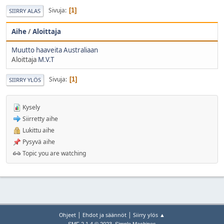
Sivuja
1
SIIRRY ALAS
Aihe
/
Aloittaja
Muutto haaveita Australiaan
Aloittaja
M.V.T
Sivuja
1
SIIRRY YLÖS
Kysely
Siirretty aihe
Lukittu aihe
Pysyvä aihe
Topic you are watching
|
|
Ohjeet
Ehdot ja säännöt
Siirry ylös ▲