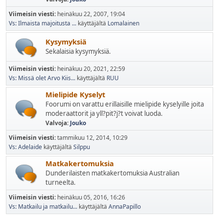
Viimeisin viesti:
heinäkuu 22, 2007, 19:04
Vs: Ilmaista majoitusta ...
käyttäjältä
Lomalainen
Kysymyksiä
Sekalaisia kysymyksiä.
Viimeisin viesti:
heinäkuu 20, 2021, 22:59
Vs: Missä olet Arvo Kiis...
käyttäjältä
RUU
Mielipide Kyselyt
Foorumi on varattu erillaisille mielipide kyselyille joita
moderaattorit ja yll?pit?j?t voivat luoda.
Valvoja:
Jouko
Viimeisin viesti:
tammikuu 12, 2014, 10:29
Vs: Adelaide
käyttäjältä
Silppu
Matkakertomuksia
Dunderilaisten matkakertomuksia Australian
turneelta.
Viimeisin viesti:
heinäkuu 05, 2016, 16:26
Vs: Matkailu ja matkailu...
käyttäjältä
AnnaPapillo