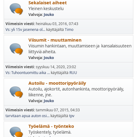
Sekalaiset aiheet
Yleinen keskustelu
Valvoja:
Jouko
Viimeisin viesti:
heinäkuu 03, 2016, 07:43
Vs: yli 15v jasenena ol...
käyttäjältä
Timo
Viisumit - muuttaminen
Viisumin hankintaan, muuttamiseen ja kansalaisuuteen
liittyviä aiheita.
Valvoja:
Jouko
Viimeisin viesti:
syyskuu 14, 2020, 23:02
Vs: Tuhoontuomittu aika ...
käyttäjältä
RUU
Autoilu - moottoripyöräily
Autoilu, ajokortit, autonhankinta, moottoripyöräily,
liikenne, jne.
Valvoja:
Jouko
Viimeisin viesti:
tammikuu 07, 2015, 04:33
tarvitaan apua auton osi...
käyttäjältä
tpv
Työelämä - työnteko
Työskentely, työelämä.