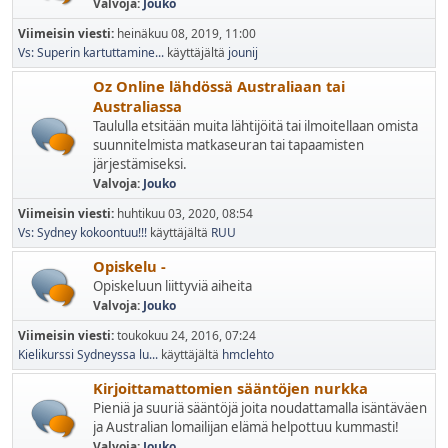
Valvoja:
Jouko
Viimeisin viesti:
heinäkuu 08, 2019, 11:00
Vs: Superin kartuttamine...
käyttäjältä
jounij
Oz Online lähdössä Australiaan tai
Australiassa
Taululla etsitään muita lähtijöitä tai ilmoitellaan omista
suunnitelmista matkaseuran tai tapaamisten
järjestämiseksi.
Valvoja:
Jouko
Viimeisin viesti:
huhtikuu 03, 2020, 08:54
Vs: Sydney kokoontuu!!!
käyttäjältä
RUU
Opiskelu -
Opiskeluun liittyviä aiheita
Valvoja:
Jouko
Viimeisin viesti:
toukokuu 24, 2016, 07:24
Kielikurssi Sydneyssa lu...
käyttäjältä
hmclehto
Kirjoittamattomien sääntöjen nurkka
Pieniä ja suuriä sääntöjä joita noudattamalla isäntäväen
ja Australian lomailijan elämä helpottuu kummasti!
Valvoja:
Jouko