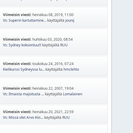
Viimeisin viesti:
heinäkuu 08, 2019, 11:00
Vs: Superin kartuttamine...
käyttäjältä
jounij
Viimeisin viesti:
huhtikuu 03, 2020, 08:54
Vs: Sydney kokoontuu!!!
käyttäjältä
RUU
Viimeisin viesti:
toukokuu 24, 2016, 07:24
Kielikurssi Sydneyssa lu...
käyttäjältä
hmclehto
Viimeisin viesti:
heinäkuu 22, 2007, 19:04
Vs: Ilmaista majoitusta ...
käyttäjältä
Lomalainen
Viimeisin viesti:
heinäkuu 20, 2021, 22:59
Vs: Missä olet Arvo Kiis...
käyttäjältä
RUU