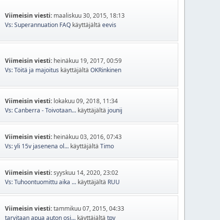
Viimeisin viesti:
maaliskuu 30, 2015, 18:13
Vs: Superannuation FAQ
käyttäjältä
eevis
Viimeisin viesti:
heinäkuu 19, 2017, 00:59
Vs: Töitä ja majoitus
käyttäjältä
OKRinkinen
Viimeisin viesti:
lokakuu 09, 2018, 11:34
Vs: Canberra - Toivotaan...
käyttäjältä
jounij
Viimeisin viesti:
heinäkuu 03, 2016, 07:43
Vs: yli 15v jasenena ol...
käyttäjältä
Timo
Viimeisin viesti:
syyskuu 14, 2020, 23:02
Vs: Tuhoontuomittu aika ...
käyttäjältä
RUU
Viimeisin viesti:
tammikuu 07, 2015, 04:33
tarvitaan apua auton osi...
käyttäjältä
tpv