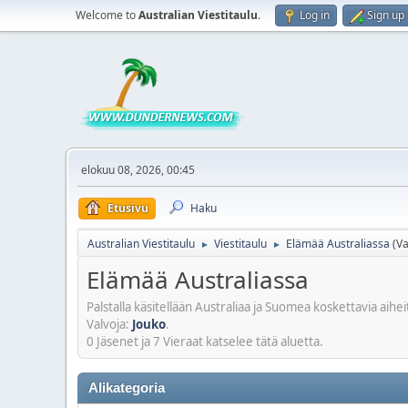
Welcome to
Australian Viestitaulu
.
Log in
Sign up
elokuu 08, 2026, 00:45
Etusivu
Haku
Australian Viestitaulu
Viestitaulu
Elämää Australiassa
(Va
►
►
Elämää Australiassa
Palstalla käsitellään Australiaa ja Suomea koskettavia aiheit
Valvoja:
Jouko
.
0 Jäsenet ja 7 Vieraat katselee tätä aluetta.
Alikategoria