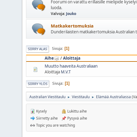
Foorumi on varattu erillaisille mielipide kyselyil
luoda.
Valvoja:
Jouko
Matkakertomuksia
Dunderilaisten matkakertomuksia Australian t
Sivuja
1
SIIRRY ALAS
Aihe
/
Aloittaja
Muutto haaveita Australiaan
Aloittaja
M.V.T
Sivuja
1
SIIRRY YLÖS
Australian Viestitaulu
Viestitaulu
Elämää Australiassa
(Va
►
►
Kysely
Lukittu aihe
Siirretty aihe
Pysyvä aihe
Topic you are watching