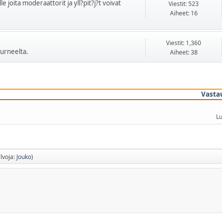
le joita moderaattorit ja yll?pit?j?t voivat
Viestit: 523
Aiheet: 16
Viestit: 1,360
urneelta.
Aiheet: 38
Vasta
Lu
lvoja:
Jouko
)