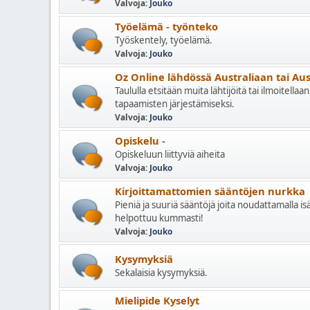
Valvoja:
Jouko
Työelämä - työnteko
Työskentely, työelämä.
Valvoja:
Jouko
Oz Online lähdössä Australiaan tai Aus
Taululla etsitään muita lähtijöitä tai ilmoitell
tapaamisten järjestämiseksi.
Valvoja:
Jouko
Opiskelu -
Opiskeluun liittyviä aiheita
Valvoja:
Jouko
Kirjoittamattomien sääntöjen nurkka
Pieniä ja suuriä sääntöjä joita noudattamalla i
helpottuu kummasti!
Valvoja:
Jouko
Kysymyksiä
Sekalaisia kysymyksiä.
Mielipide Kyselyt