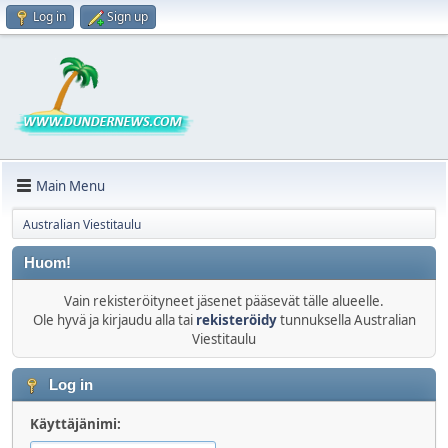
Log in
Sign up
Main Menu
Australian Viestitaulu
Huom!
Vain rekisteröityneet jäsenet pääsevät tälle alueelle.
Ole hyvä ja kirjaudu alla tai
rekisteröidy
tunnuksella Australian
Viestitaulu
Log in
Käyttäjänimi: