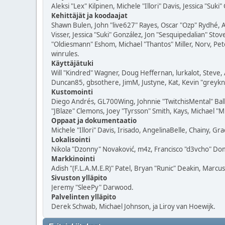
Aleksi "Lex" Kilpinen, Michele "Illori" Davis, Jessica "Suki
Kehittäjät ja koodaajat
Shawn Bulen, John "live627" Rayes, Oscar "Ozp" Rydhé, 
Visser, Jessica "Suki" González, Jon "Sesquipedalian" S
"Oldiesmann" Eshom, Michael "Thantos" Miller, Norv, Pete
winrules.
Käyttäjätuki
Will "Kindred" Wagner, Doug Heffernan, lurkalot, Steve, 
Duncan85, gbsothere, JimM, Justyne, Kat, Kevin "greykni
Kustomointi
Diego Andrés, GL700Wing, Johnnie "TwitchisMental" Bal
"JBlaze" Clemons, Joey "Tyrsson" Smith, Kays, Michael "M
Oppaat ja dokumentaatio
Michele "Illori" Davis, Irisado, AngelinaBelle, Chainy, 
Lokalisointi
Nikola "Dzonny" Novaković, m4z, Francisco "d3vcho" Do
Markkinointi
Adish "(F.L.A.M.E.R)" Patel, Bryan "Runic" Deakin, Marcu
Sivuston ylläpito
Jeremy "SleePy" Darwood.
Palvelinten ylläpito
Derek Schwab, Michael Johnson, ja Liroy van Hoewijk.