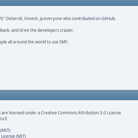
o 尚" Deberdt, tinoest, ja everyone who
contributed on GitHub
.
dback, and drive the developers crazier.
ople all around the world to use SMF.
are licensed under a Creative Commons Attribution 3.0 License
Lv3
 (MIT)
 License (MIT)