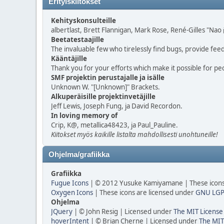
Erityiskiitokset
Kehityskonsulteille
albertlast, Brett Flannigan, Mark Rose, René-Gilles "Na
Beetatestaajille
The invaluable few who tirelessly find bugs, provide fee
Kääntäjille
Thank you for your efforts which make it possible for pe
SMF projektin perustajalle ja isälle
Unknown W. "[Unknown]" Brackets.
Alkuperäisille projektinvetäjille
Jeff Lewis, Joseph Fung, ja David Recordon.
In loving memory of
Crip, K@, metallica48423, ja Paul_Pauline.
Kiitokset myös kaikille listalta mahdollisesti unohtuneille!
Ohjelma/grafiikka
Grafiikka
Fugue Icons
| © 2012 Yusuke Kamiyamane | These icons 
Oxygen Icons
| These icons are licensed under
GNU LGP
Ohjelma
JQuery
| © John Resig | Licensed under
The MIT License
hoverIntent
| © Brian Cherne | Licensed under
The MIT