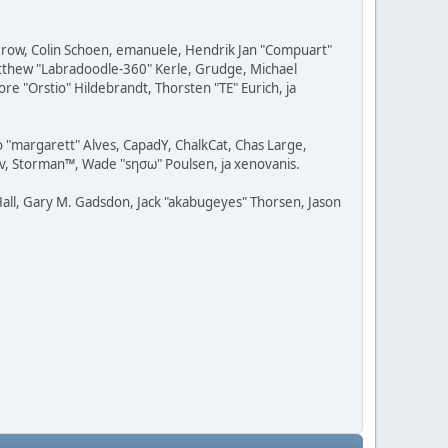
 Grow, Colin Schoen, emanuele, Hendrik Jan "Compuart"
Matthew "Labradoodle-360" Kerle, Grudge, Michael
re "Orstio" Hildebrandt, Thorsten "TE" Eurich, ja
o "margarett" Alves, CapadY, ChalkCat, Chas Large,
av, Storman™, Wade "sησω" Poulsen, ja xenovanis.
all, Gary M. Gadsdon, Jack "akabugeyes" Thorsen, Jason