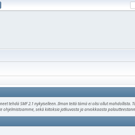
uneet tehdä SMF 2.1 nykyiselleen. Ilman teitä tämä ei olisi ollut mahdollista
ätte ohjelmistoamme, sekä kiitoksia jatkuvasta ja arvokkaasta palautteestann