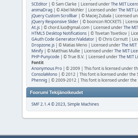
SCEditor
| © Sam Clarke | Licensed under
The MIT Licen
animaDrag
| © Abel Mohler | Licensed under
The MIT Li
jQuery Custom Scrollbar
| © Maciej Zubala | Licensed u
jQuery Responsive Slider
| © booncon ROCKETS | Licen
At.js
| © chord.luo@gmail.com | Licensed under
The MIT
HTML5 Desktop Notifications
| © Tsvetan Tsvetkov | Li
GAuth Code Generator/Validator
| © Chris Cornutt | L
Dropzone.js
| © Matias Meno | Licensed under
The MIT 
Minify
| © Matthias Mullie | Licensed under
The MIT Lice
PHP-Punycode
| © True B.V. | Licensed under
The MIT L
Fontit
Anonymous Pro
| © 2009 | This font is licensed under t
ConsolaMono
| © 2012 | This font is licensed under the
Phennig
| © 2009-2012 | This font is licensed under the
Foorumi Tekijänoikeudet
SMF 2.1.4 © 2023
,
Simple Machines