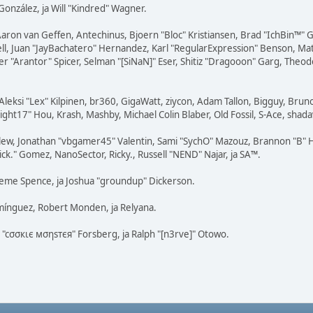
" González, ja Will "Kindred" Wagner.
Aaron van Geffen, Antechinus, Bjoern "Bloc" Kristiansen, Brad "IchBin™"
tovell, Juan "JayBachatero" Hernandez, Karl "RegularExpression" Benson, 
r "Arantor" Spicer, Selman "[SiNaN]" Eser, Shitiz "Dragooon" Garg, Theodo
Aleksi "Lex" Kilpinen, br360, GigaWatt, ziycon, Adam Tallon, Bigguy, Brun
ght17" Hou, Krash, Mashby, Michael Colin Blaber, Old Fossil, S-Ace, shad
lew, Jonathan "vbgamer45" Valentin, Sami "SychO" Mazouz, Brannon "B" H
ick." Gomez, NanoSector, Ricky., Russell "NEND" Najar, ja SA™.
Graeme Spence, ja Joshua "groundup" Dickerson.
mínguez, Robert Monden, ja Relyana.
s "cσσкιє мσηѕтєя" Forsberg, ja Ralph "[n3rve]" Otowo.