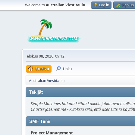
Welcome to
Australian Viestitaulu
.
Log in
Sign up
elokuu 08, 2026, 09:12
Etusivu
Haku
Australian Viestitaulu
Tekijät
Simple Machines haluaa kiittää kaikkia jotka ovat osallist
Charter jäsenemme - Kiitoksia siitä, että asensitte ja käyt
SMF Tiimi
Project Management