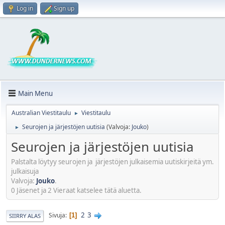
Log in
Sign up
Main Menu
Australian Viestitaulu
Viestitaulu
►
Seurojen ja järjestöjen uutisia
(Valvoja:
Jouko
)
►
Seurojen ja järjestöjen uutisia
Palstalta löytyy seurojen ja järjestöjen julkaisemia uutiskirjeitä ym.
julkaisuja
Valvoja:
Jouko
.
0 Jäsenet ja 2 Vieraat katselee tätä aluetta.
2
3
Sivuja
1
SIIRRY ALAS