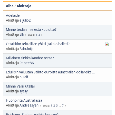
Aihe
/
Aloittaja
Adelaide
Aloittaja
eijuli62
Minne teidän mielestä kuulutte?
Aloittaja
Elli
1
2
Sivuja
Ottaisitko telttailijan yöksi (taka)pihallesi?
Aloittaja
Fabuloija
Millainen rinkka kandee ostaa?
Aloittaja
Renee86
Edullisin valuutan vaihto euroista aunstralian dollareiksi...
Aloittaja
nulaif
Minne Valliriutalla?
Aloittaja
syssy
Huonointa Australiassa
Aloittaja
Andreasyan
1
2
3
...
7
Sivuja
Brisbane, Sydney vai Melbourne?