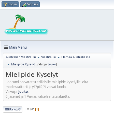
Log in
Sign up
Main Menu
Australian Viestitaulu
Viestitaulu
Elämää Australiassa
►
►
Mielipide Kyselyt
(Valvoja:
Jouko
)
►
Mielipide Kyselyt
Foorumi on varattu erillaisille mielipide kyselyille joita
moderaattorit ja yll?pit?j?t voivat luoda.
Valvoja:
Jouko
.
0 Jäsenet ja 1 Vieras katselee tätä aluetta.
Sivuja
1
SIIRRY ALAS