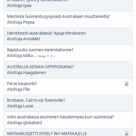
Aloittaja
Ipaa
Mietteitä Suomesta pysyvästi Australiaan muuttaneilta?
Aloittaja
Pepsa
Identiteetti australiassa? Apuja thesikseen.
Aloittaja
AnnaMel
Rapistuuko suomen kielentaitonne?
Aloittaja Milka
1
2
Sivuja
AUSTRALIA KIINAN OPPIPOIKANA?
Aloittaja
Haagalainen
Paras kaupunki?
Aloittaja Fille
Brisbane, Cairns vai Townsville?
Aloittaja
Lasse
onko australiassa asumimen hauskempaa kuin suomessa?
Aloittaja
globalized
MATKABUDJETTI KYSELY WH MATKAAJILLE