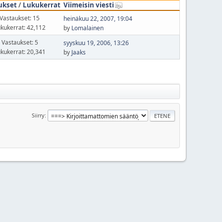
ukset
/
Lukukerrat
Viimeisin viesti
Vastaukset: 15
heinäkuu 22, 2007, 19:04
kukerrat: 42,112
by
Lomalainen
Vastaukset: 5
syyskuu 19, 2006, 13:26
kukerrat: 20,341
by
Jaaks
Siirry