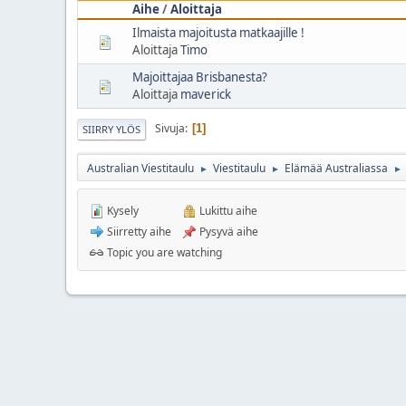
Aihe
/
Aloittaja
Ilmaista majoitusta matkaajille !
Aloittaja
Timo
Majoittajaa Brisbanesta?
Aloittaja
maverick
Sivuja
1
SIIRRY YLÖS
Australian Viestitaulu
Viestitaulu
Elämää Australiassa
►
►
►
Kysely
Lukittu aihe
Siirretty aihe
Pysyvä aihe
Topic you are watching