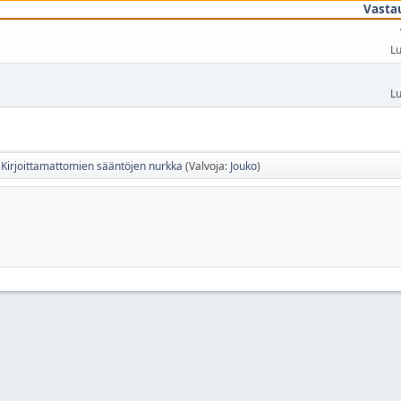
Vasta
Lu
Lu
Kirjoittamattomien sääntöjen nurkka
(Valvoja:
Jouko
)