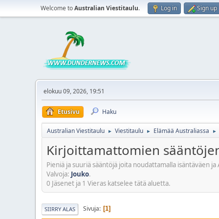
Welcome to
Australian Viestitaulu
.
Log in
Sign up
elokuu 09, 2026, 19:51
Etusivu
Haku
Australian Viestitaulu
Viestitaulu
Elämää Australiassa
►
►
►
Kirjoittamattomien sääntöje
Pieniä ja suuriä sääntöjä joita noudattamalla isäntäväen j
Valvoja:
Jouko
.
0 Jäsenet ja 1 Vieras katselee tätä aluetta.
Sivuja
1
SIIRRY ALAS