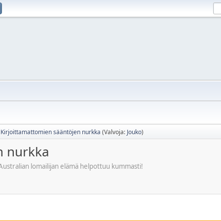
Kirjoittamattomien sääntöjen nurkka
(Valvoja:
Jouko
)
n nurkka
a Australian lomailijan elämä helpottuu kummasti!