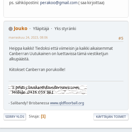
ps. sähköpostini:
perakoo@gmail.com
( saa kirjoittaa)
Jouko
Ylläpitäjä
Yks styränki
marraskuu 24, 2023, 08:06
#5
Heippa kaikki! Tiedoksi että viimeisin ja kaikki aikaisemmat
Canberran Uutukainen on luettavissa tämä viestiketjun
alkupäästä.
Kiitokset Canberran porukoille!
- Salibandy? Brisbanessa
www.qldfloorball.org
Sivuja
1
SIIRRY YLÖS
KÄYTTÄJÄN TOIMET