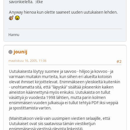
savonkielelta. :itke
Anyway hienoa kun olette saaneet uuden uutukaisen lehden.
Hannu
jounij
maaliskuu 16, 2005, 11:06
#2
Uutukaisesta löytyy suomee ja savvoo - hilijoo ja kovvoo - ja
varmaan muitakin murteita, kun siihen eri alueilta kotoisin
olevat ihmiset kirjoittelevat. Enimmäkseen yleiskieltä kuitenkin
- unohtamatta sitä, että "läpyskä" sisältää jokseenkin kaiken
aineiston käännettynä myös enkuksi. Uutukaista on tullut
väsättyä jo vuodesta 1998 lähtien, mutta parin kolmen
ensimmäisen vuoden julkaisuja ei tullut tehtyä PDF:iksi veppiä
ja spostittamista varten.
(Mainittakoon vielä vain uusimpien viestien selaajille, että
Uutukaiset ovat siis saatavissa tämän viestiketjun
ensimmäisessä viestissä olevista linkeistä).