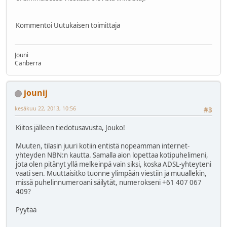
Kommentoi Uutukaisen toimittaja
Jouni
Canberra
jounij
kesäkuu 22, 2013, 10:56
#3
Kiitos jälleen tiedotusavusta, Jouko!
Muuten, tilasin juuri kotiin entistä nopeamman internet-
yhteyden NBN:n kautta. Samalla aion lopettaa kotipuhelimeni,
jota olen pitänyt yllä melkeinpä vain siksi, koska ADSL-yhteyteni
vaati sen. Muuttaisitko tuonne ylimpään viestiin ja muuallekin,
missä puhelinnumeroani säilytät, numerokseni +61 407 067
409?
Pyytää