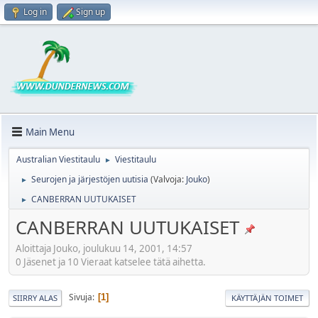
Log in
Sign up
Main Menu
Australian Viestitaulu
Viestitaulu
►
Seurojen ja järjestöjen uutisia
(Valvoja:
Jouko
)
►
CANBERRAN UUTUKAISET
►
CANBERRAN UUTUKAISET
Aloittaja Jouko, joulukuu 14, 2001, 14:57
0 Jäsenet ja 10 Vieraat katselee tätä aihetta.
Sivuja
1
SIIRRY ALAS
KÄYTTÄJÄN TOIMET