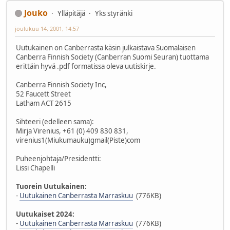
Jouko
Ylläpitäjä
Yks styränki
joulukuu 14, 2001, 14:57
Uutukainen on Canberrasta käsin julkaistava Suomalaisen
Canberra Finnish Society (Canberran Suomi Seuran) tuottama
erittäin hyvä .pdf formatissa oleva uutiskirje.
Canberra Finnish Society Inc,
52 Faucett Street
Latham ACT 2615
Sihteeri (edelleen sama):
Mirja Virenius, +61 (0) 409 830 831,
virenius1(Miukumauku)gmail(Piste)com
Puheenjohtaja/Presidentti:
Lissi Chapelli
Tuorein Uutukainen:
-
Uutukainen Canberrasta Marraskuu
(776KB)
Uutukaiset 2024:
-
Uutukainen Canberrasta Marraskuu
(776KB)