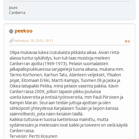
Jouni
Canberra
peekoo
helmikuu 19, 2015, 19:11
#4
Olipa mukavaa lukea Uutukaista pitkästa aikaa. Aivan rinta-
alassa tuntui sykähdys, kun tuli taas muistoja mieleen
Canberran ajoilta (1969-1973). Pelasin suomalaisten
jalkapallojoukkueessa sarjapelejä tuona aikana, mukana mm.
Tarmo Korhonen, Karhun Tatu, Alanteen veljekset, Ylisalon
pojat, Eitomaan Erkki, Martti Kamppi, Tuomen Illi ja Jaska ja
Oikea laitapakki Pekka, minä pelasin vasenta pakkia. Kävin
Canberrassa 2009, jolloin tapasin pikku-jouluissa
useita kavereita ja entisiä työtovereita, mm Pauli Piiroisen ja
Kampin Maran. Seuraan teidän juttuja ajoittain ja olen
sähköposti yhteydessä Karjalaisen Tuulan ja Sepon kanssa
säännöllisesti, joita näen kesäisin täällä.
Kaikkia tuttuvia ei tuossa luettelossa mainittu, mutta
sydämessäni ja mielessäni ovat kaikki ja toiveeni on vielä käydä
Canberrassa.
Terveisin: Pertti Kosunen