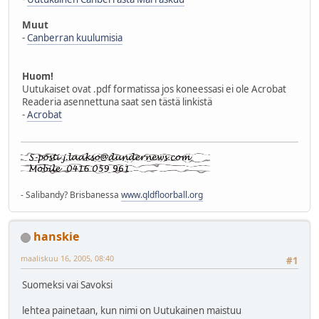
Muut
-
Canberran kuulumisia
Huom!
Uutukaiset ovat .pdf formatissa jos koneessasi ei ole Acrobat
Readeria asennettuna saat sen tästä linkistä
-
Acrobat
- Salibandy? Brisbanessa
www.qldfloorball.org
hanskie
maaliskuu 16, 2005, 08:40
#1
Suomeksi vai Savoksi
lehtea painetaan, kun nimi on Uutukainen maistuu