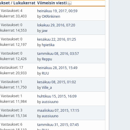
ukset
/
Lukukerrat
Viimeisin viesti
Vastaukset: 4
heinäkuu 19, 2017, 00:59
kukerrat: 33,403
by
OKRinkinen
Vastaukset: 0
lokakuu 29, 2016, 07:20
kukerrat: 14,553
by
jaw
Vastaukset: 0
kesäkuu 22, 2016, 01:25
kukerrat: 12,197
by
hpietika
Vastaukset: 0
tammikuu 08, 2016, 03:57
kukerrat: 12,426
by
Reppu
Vastaukset: 17
heinäkuu 28, 2015, 15:49
kukerrat: 20,933
by
RUU
Vastaukset: 1
kesäkuu 08, 2015, 01:02
kukerrat: 11,750
by
Ville_a
Vastaukset: 1
huhtikuu 15, 2015, 16:09
kukerrat: 11,984
by
aussiuuno
Vastaukset: 3
maaliskuu 07, 2015, 17:15
kukerrat: 15,134
by
aussiuuno
Vastaukset: 6
tammikuu 31, 2015, 07:45
kukerrat: 18,110