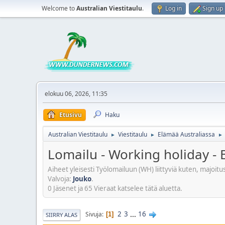
Welcome to
Australian Viestitaulu
.
Log in
Sign up
elokuu 06, 2026, 11:35
Etusivu
Haku
Australian Viestitaulu
Viestitaulu
Elämää Australiassa
►
►
►
Lomailu - Working holiday -
Aiheet yleisesti Työlomailuun (WH) liittyviä kuten, majoitu
Valvoja:
Jouko
.
0 Jäsenet ja 65 Vieraat katselee tätä aluetta.
2
3
...
16
Sivuja
1
SIIRRY ALAS