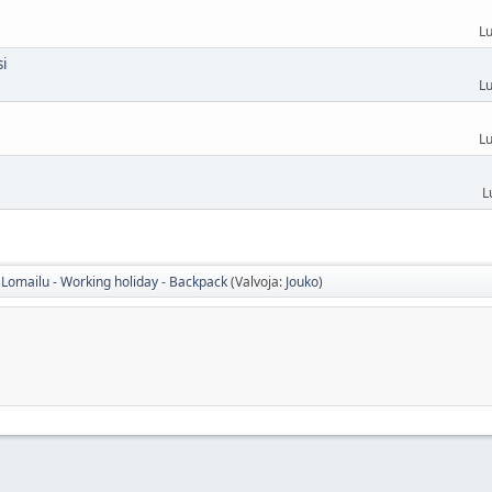
Lu
si
Lu
Lu
L
Lomailu - Working holiday - Backpack
(Valvoja:
Jouko
)