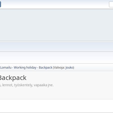
Lomailu - Working holiday - Backpack
(Valvoja:
Jouko
)
 Backpack
s, lennot, työskentely, vapaaika jne.