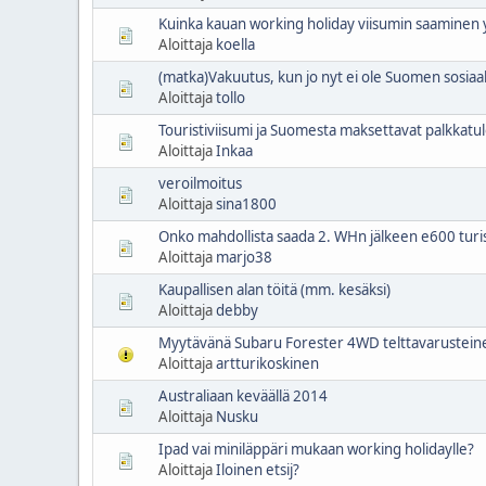
Kuinka kauan working holiday viisumin saaminen 
Aloittaja
koella
(matka)Vakuutus, kun jo nyt ei ole Suomen sosiaa
Aloittaja
tollo
Touristiviisumi ja Suomesta maksettavat palkkatul
Aloittaja
Inkaa
veroilmoitus
Aloittaja
sina1800
Onko mahdollista saada 2. WHn jälkeen e600 turis
Aloittaja
marjo38
Kaupallisen alan töitä (mm. kesäksi)
Aloittaja
debby
Myytävänä Subaru Forester 4WD telttavarusteine
Aloittaja
artturikoskinen
Australiaan keväällä 2014
Aloittaja
Nusku
Ipad vai miniläppäri mukaan working holidaylle?
Aloittaja
Iloinen etsij?