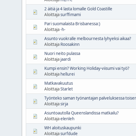
2 äitiä ja 4 lasta lomalle Gold Coastille
Aloittaja
surffimami
Pari suomalaista Brisbanessa:)
Aloittaja
-h-
Asunto vuokralle melbournesta lyhyeksi aikaa?
Aloittaja
Roosakinn
Nuori neito pulassa
Aloittaja
jaardi
Kumpi ensin? Working Holiday-viisumi vai työ?
Aloittaja
hellurei
Matkavakuutus
Aloittaja
Starlet
Työnteko saman työnantajan palveluksessa toisen
Aloittaja
sirja
Asuntoautolla Queenslandissa matkailu?
Aloittaja
elenleh
WH aloituskaupunki
Aloittaja
surfdude