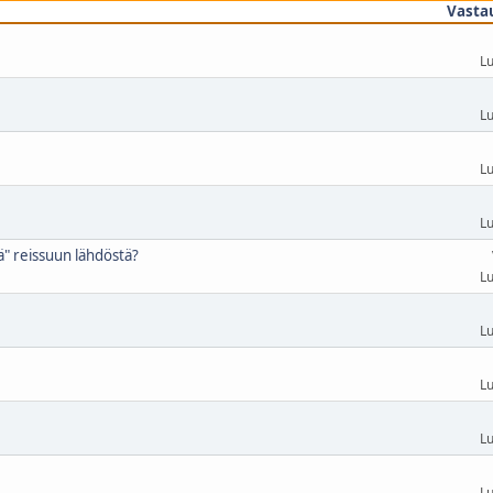
Vasta
Lu
Lu
Lu
Lu
ä" reissuun lähdöstä?
Lu
Lu
Lu
Lu
Lu