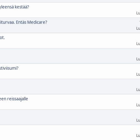
yleensä kestää?
Lu
liturvaa. Entäs Medicare?
Lu
ot.
Lu
Lu
tiviisumi?
Lu
Lu
en reissaajalle
Lu
Lu
Lu