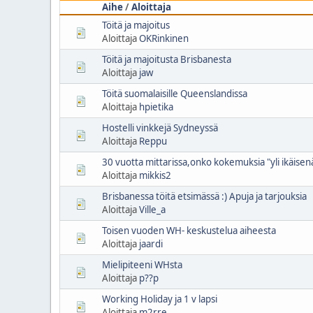
Aihe
/
Aloittaja
Töitä ja majoitus
Aloittaja
OKRinkinen
Töitä ja majoitusta Brisbanesta
Aloittaja
jaw
Töitä suomalaisille Queenslandissa
Aloittaja
hpietika
Hostelli vinkkejä Sydneyssä
Aloittaja
Reppu
30 vuotta mittarissa,onko kokemuksia "yli ikäisen
Aloittaja
mikkis2
Brisbanessa töitä etsimässä :) Apuja ja tarjouksia
Aloittaja
Ville_a
Toisen vuoden WH- keskustelua aiheesta
Aloittaja
jaardi
Mielipiteeni WHsta
Aloittaja
p??p
Working Holiday ja 1 v lapsi
Aloittaja
m2rre