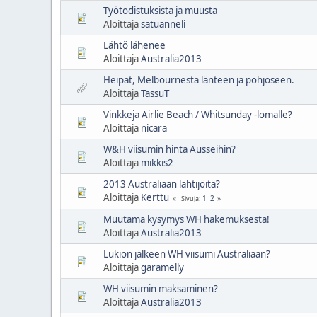
Työtodistuksista ja muusta
Aloittaja
satuanneli
Lähtö lähenee
Aloittaja
Australia2013
Heipat, Melbournesta länteen ja pohjoseen.
Aloittaja
TassuT
Vinkkeja Airlie Beach / Whitsunday -lomalle?
Aloittaja
nicara
W&H viisumin hinta Ausseihin?
Aloittaja
mikkis2
2013 Australiaan lähtijöitä?
Aloittaja
Kerttu
1
2
Sivuja
Muutama kysymys WH hakemuksesta!
Aloittaja
Australia2013
Lukion jälkeen WH viisumi Australiaan?
Aloittaja
garamelly
WH viisumin maksaminen?
Aloittaja
Australia2013