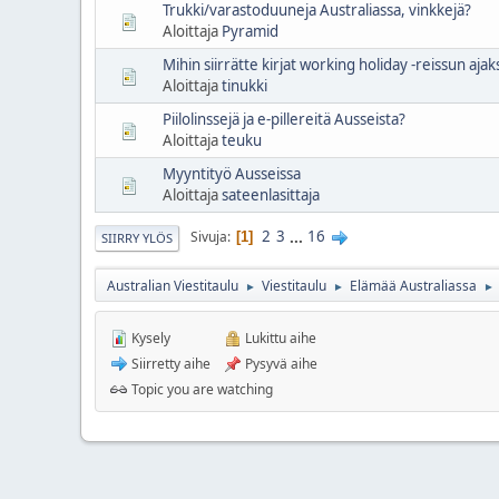
Trukki/varastoduuneja Australiassa, vinkkejä?
Aloittaja
Pyramid
Mihin siirrätte kirjat working holiday -reissun ajak
Aloittaja
tinukki
Piilolinssejä ja e-pillereitä Ausseista?
Aloittaja
teuku
Myyntityö Ausseissa
Aloittaja
sateenlasittaja
2
3
...
16
Sivuja
1
SIIRRY YLÖS
Australian Viestitaulu
Viestitaulu
Elämää Australiassa
►
►
►
Kysely
Lukittu aihe
Siirretty aihe
Pysyvä aihe
Topic you are watching