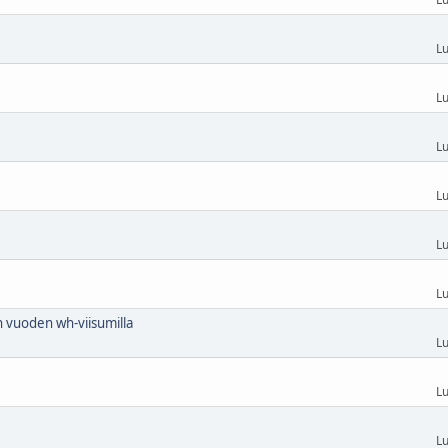
Lu
Lu
Lu
Lu
Lu
Lu
 vuoden wh-viisumilla
Lu
Lu
Lu