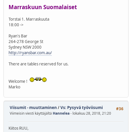
Marraskuun Suomalaiset
Torstai 1. Marraskuuta
18:00 ->
Ryan's Bar
264-278 George St
Sydney NSW 2000
http://ryansbar.com.au/
There are tables reserved for us.
Welcome !
Marko
Viisumit - muuttaminen
/
Vs: Pysyvä työviisumi
#36
Viimeisin viesti käyttäjältä
Hannelea
- lokakuu 28, 2018, 21:20
Kiitos RUU,