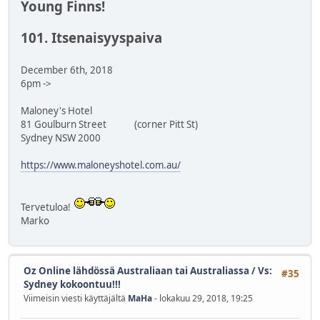
Young Finns!
101. Itsenaisyyspaiva
December 6th, 2018
6pm ->
Maloney's Hotel
81 Goulburn Street (corner Pitt St)
Sydney NSW 2000
https://www.maloneyshotel.com.au/
Tervetuloa!
Marko
Oz Online lähdössä Australiaan tai Australiassa
/
Vs:
#35
Sydney kokoontuu!!!
Viimeisin viesti käyttäjältä
MaHa
- lokakuu 29, 2018, 19:25