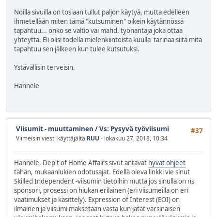
Noilla sivuilla on tosiaan tullut paljon käytyä, mutta edelleen
ihmetellään miten tämä "kutsuminen" oikein käytännössä
tapahtuu... onko se valtio vai mahd. työnantaja joka ottaa
yhteyttä. Eli olisi todella mielenkiintoista kuulla tarinaa siitä mitä
tapahtuu sen jälkeen kun tulee kutsutuksi.
Ystävällisin terveisin,
Hannele
Viisumit - muuttaminen
/
Vs: Pysyvä työviisumi
#37
Viimeisin viesti käyttäjältä
RUU
- lokakuu 27, 2018, 10:34
Hannele, Dep't of Home Affairs sivut antavat
hyvät ohjeet
tähän, mukaanlukien odotusajat. Edellä oleva linkki vie sinut
Skilled Independent -viisumin tietoihin mutta jos sinulla on ns
sponsori, prosessi on hiukan erilainen (eri viisumeilla on eri
vaatimukset ja käsittely). Expression of Interest (EOI) on
ilmainen ja viisumi maksetaan vasta kun jätät varsinaisen