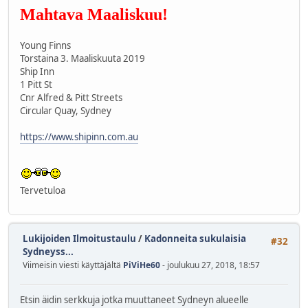
Mahtava Maaliskuu!
Young Finns
Torstaina 3. Maaliskuuta 2019
Ship Inn
1 Pitt St
Cnr Alfred & Pitt Streets
Circular Quay, Sydney
https://www.shipinn.com.au
Tervetuloa
Lukijoiden Ilmoitustaulu
/
Kadonneita sukulaisia
#32
Sydneyss...
Viimeisin viesti käyttäjältä
PiViHe60
- joulukuu 27, 2018, 18:57
Etsin äidin serkkuja jotka muuttaneet Sydneyn alueelle