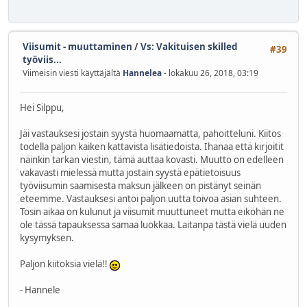
Viisumit - muuttaminen
/
Vs: Vakituisen skilled
#39
työviis...
Viimeisin viesti käyttäjältä
Hannelea
- lokakuu 26, 2018, 03:19
Hei Silppu,
Jäi vastauksesi jostain syystä huomaamatta, pahoitteluni. Kiitos
todella paljon kaiken kattavista lisätiedoista. Ihanaa että kirjoitit
näinkin tarkan viestin, tämä auttaa kovasti. Muutto on edelleen
vakavasti mielessä mutta jostain syystä epätietoisuus
työviisumin saamisesta maksun jälkeen on pistänyt seinän
eteemme. Vastauksesi antoi paljon uutta toivoa asian suhteen.
Tosin aikaa on kulunut ja viisumit muuttuneet mutta eiköhän ne
ole tässä tapauksessa samaa luokkaa. Laitanpa tästä vielä uuden
kysymyksen.
Paljon kiitoksia vielä!!
- Hannele