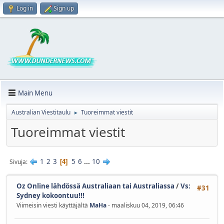
Log in
Sign up
Main Menu
Australian Viestitaulu
Tuoreimmat viestit
►
Tuoreimmat viestit
1
2
3
5
6
...
10
Sivuja
4
Oz Online lähdössä Australiaan tai Australiassa
/
Vs:
#31
Sydney kokoontuu!!!
Viimeisin viesti käyttäjältä
MaHa
- maaliskuu 04, 2019, 06:46