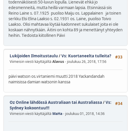
todennäköisesti 50-luvun lopulla. Lienevät ehkä jo
edesmenneitä, mutta heillä varmaan lapsia. Etsinnässä siis
Reino Laine s. 07.1925 puoliso Maiju os. Lappalainen ja toinen
serkku Elsi Elina Laakso s. 02.1931 os. Laine, puoliso Toivo
Laakso. Olisi mahtavaa löytää kadonneet sukulaiset joita ei ole
koskaan nähnytkään. Äitini on kohta 89 ja menettänyt yhteyden
heihin. Tiedoista kiitollinen Päivi
Lukijoiden Ilmoitustaulu
/
Vs: Kuortaneelta tulleita?
#33
Viimeisin viesti käyttäjältä
Alavus
- joulukuu 26, 2018, 17:56
päivi watson os.virtaniemi muutti 2018 Yackandandah
naimisissa damian watsonin kanssa
Oz Online lähdössä Australiaan tai Australiassa
/
Vs:
#34
Sydney kokoontuu!!!
Viimeisin viesti käyttäjältä
MaHa
- joulukuu 01, 2018, 14:36