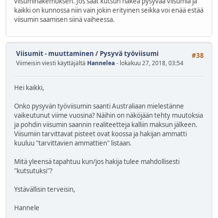
viisumihakemuksen. Jos saat kutsun hakea pysyvää viisumia ja
kaikki on kunnossa niin vain jokin erityinen seikka voi enää estää
viisumin saamisen siinä vaiheessa.
Viisumit - muuttaminen
/
Pysyvä työviisumi
#38
Viimeisin viesti käyttäjältä
Hannelea
- lokakuu 27, 2018, 03:54
Hei kaikki,
Onko pysyvän työviisumin saanti Australiaan mielestänne
vaikeutunut viime vuosina? Näihin on näköjään tehty muutoksia
ja pohdin viisumin saannin realiteetteja kalliin maksun jälkeen.
Viisumiin tarvittavat pisteet ovat koossa ja hakijan ammatti
kuuluu "tarvittavien ammattien" listaan.
Mitä yleensä tapahtuu kun/jos hakija tulee mahdollisesti
"kutsutuksi"?
Ystävällisin terveisin,
Hannele