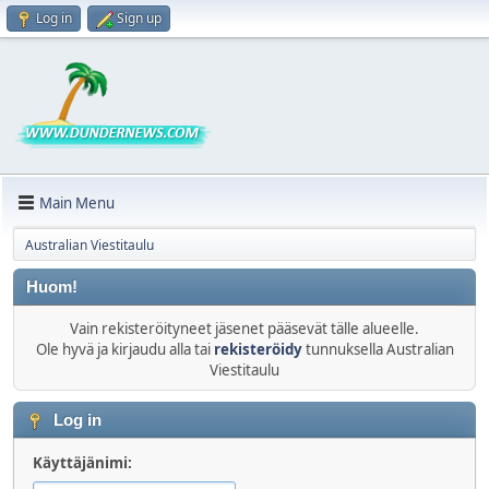
Log in
Sign up
Main Menu
Australian Viestitaulu
Huom!
Vain rekisteröityneet jäsenet pääsevät tälle alueelle.
Ole hyvä ja kirjaudu alla tai
rekisteröidy
tunnuksella Australian
Viestitaulu
Log in
Käyttäjänimi: