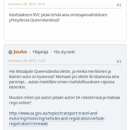
heinäkuu 08, 2015, 18:52
#2
Käsittääkseni RVC pitää tehdä aina omistajanvaihdoksen
yhteydessä Queenslandissä?
Jouko
Ylläpitäjä
Yks styränki
heinäkuu 09, 2015, 11:25
#3
Hei Missäpäin Queenslandia olette, ja minkä merkkinen ja
ikäinen auto on kyseessä? Meinaan jos olette Brisbanessa aina
parempi... autan mielelläni omien mahdollisuuksien rajoissa
tietenkin.
Muuten miten jos auton pitään auton SA rekisterissä ja maksaa
rego online?
http://www.sa.gov.au/topics/transport-travel-and-
motoring/motoring/vehicles-and-registration/vehicle-
registration/renewals