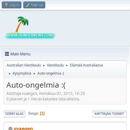
Log in
Sign up
Main Menu
Australian Viestitaulu
Viestitaulu
Elämää Australiassa
►
►
Kysymyksiä
Auto-ongelmia :(
►
►
Auto-ongelmia :(
Aloittaja vvaegen, heinäkuu 07, 2015, 16:29
0 Jäsenet ja 1 Vieras katselee tätä aihetta.
Sivuja
1
SIIRRY ALAS
KÄYTTÄJÄN TOIMET
vvaegen