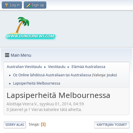
Log in
Sign up
Main Menu
Australian Viestitaulu
Viestitaulu
Elämää Australiassa
►
►
Oz Online lähdössä Australiaan tai Australiassa
(Valvoja:
Jouko
)
►
Lapsiperheitä Melbournessa
►
Lapsiperheitä Melbournessa
Aloittaja Veera V., syyskuu 01, 2014, 04:59
0 Jäsenet ja 1 Vieras katselee tätä aihetta.
Sivuja
1
SIIRRY ALAS
KÄYTTÄJÄN TOIMET