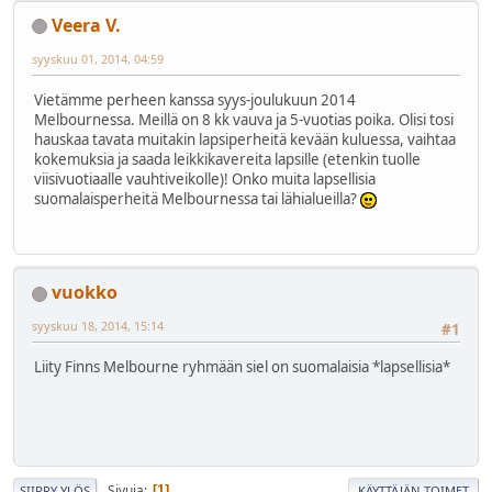
Veera V.
syyskuu 01, 2014, 04:59
Vietämme perheen kanssa syys-joulukuun 2014
Melbournessa. Meillä on 8 kk vauva ja 5-vuotias poika. Olisi tosi
hauskaa tavata muitakin lapsiperheitä kevään kuluessa, vaihtaa
kokemuksia ja saada leikkikavereita lapsille (etenkin tuolle
viisivuotiaalle vauhtiveikolle)! Onko muita lapsellisia
suomalaisperheitä Melbournessa tai lähialueilla?
vuokko
syyskuu 18, 2014, 15:14
#1
Liity Finns Melbourne ryhmään siel on suomalaisia *lapsellisia*
Sivuja
1
SIIRRY YLÖS
KÄYTTÄJÄN TOIMET