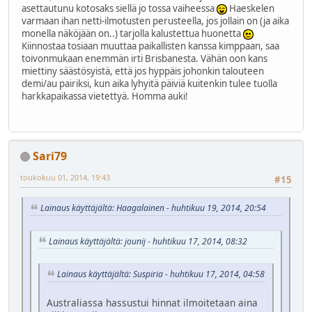
asettautunu kotosaks siellä jo tossa vaiheessa
Haeskelen
varmaan ihan netti-ilmotusten perusteella, jos jollain on (ja aika
monella näköjään on..) tarjolla kalustettua huonetta
Kiinnostaa tosiaan muuttaa paikallisten kanssa kimppaan, saa
toivonmukaan enemmän irti Brisbanesta. Vähän oon kans
miettiny säästösyistä, että jos hyppäis johonkin talouteen
demi/au pairiksi, kun aika lyhyitä päiviä kuitenkin tulee tuolla
harkkapaikassa vietettyä. Homma auki!
Sari79
toukokuu 01, 2014, 19:43
#15
Lainaus käyttäjältä: Haagalainen - huhtikuu 19, 2014, 20:54
Lainaus käyttäjältä: jounij - huhtikuu 17, 2014, 08:32
Lainaus käyttäjältä: Suspiria - huhtikuu 17, 2014, 04:58
Australiassa hassustui hinnat ilmoitetaan aina