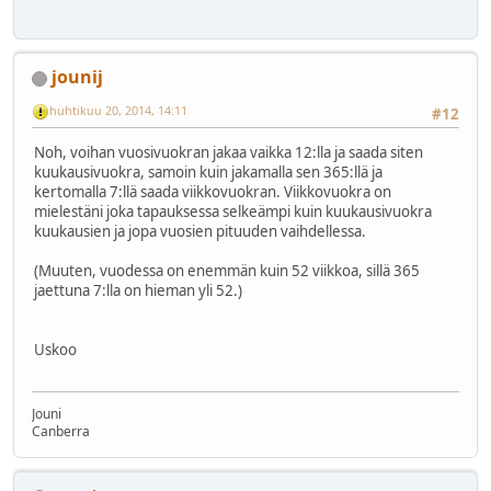
jounij
huhtikuu 20, 2014, 14:11
#12
Noh, voihan vuosivuokran jakaa vaikka 12:lla ja saada siten
kuukausivuokra, samoin kuin jakamalla sen 365:llä ja
kertomalla 7:llä saada viikkovuokran. Viikkovuokra on
mielestäni joka tapauksessa selkeämpi kuin kuukausivuokra
kuukausien ja jopa vuosien pituuden vaihdellessa.
(Muuten, vuodessa on enemmän kuin 52 viikkoa, sillä 365
jaettuna 7:lla on hieman yli 52.)
Uskoo
Jouni
Canberra