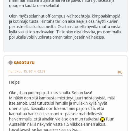
maailman kissanristijäistä harva se päivä, mitä nyt facesta ja
googlen kautta olen selaillut.
Olen myös selannut off-campus -vaihtoehtoja, kimppakämppiä
ja kotimajoitusta. Hintahaitari on aika laaja ja osa näytti kuvien
perusteella aika kaameilta. Osa taas todella hyviltä mutta niistä
kyllä saa sitten maksaakin. Tietenkin olisi ideaalia, jos isommalla
porukalla voisi vuokrata oman talon jossain vaiheessa.
sasoturu
huhtikuu 15, 2014, 02:38
#6
Heips!
Okei, ihan pidempi juttu siis sinulla. Sehän kiva!
Minäkin oon sitä kampusta miettinyt juuri noista syistä, mitä
itse sanoit. Että tutustuisi ihmisiin ja mullakin kyllä hyvät
unenlahjat. Toisaalta oon lukenut niin paljon siitä, että
kannattaa hankkia itse asunto - pääsee mahdollisesti
halvemmalla, että ainakin vielä se on mun ratkaisu!
Tuun
Ausseihin näillä näkymin vasta 1,5 viikkoa ennen alkua,
toivottavasti se kämppä kerkiää löytyä...