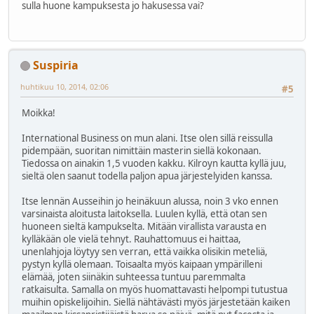
sulla huone kampuksesta jo hakusessa vai?
Suspiria
huhtikuu 10, 2014, 02:06
#5
Moikka!
International Business on mun alani. Itse olen sillä reissulla
pidempään, suoritan nimittäin masterin siellä kokonaan.
Tiedossa on ainakin 1,5 vuoden kakku. Kilroyn kautta kyllä juu,
sieltä olen saanut todella paljon apua järjestelyiden kanssa.
Itse lennän Ausseihin jo heinäkuun alussa, noin 3 vko ennen
varsinaista aloitusta laitoksella. Luulen kyllä, että otan sen
huoneen sieltä kampukselta. Mitään virallista varausta en
kylläkään ole vielä tehnyt. Rauhattomuus ei haittaa,
unenlahjoja löytyy sen verran, että vaikka olisikin meteliä,
pystyn kyllä olemaan. Toisaalta myös kaipaan ympärilleni
elämää, joten siinäkin suhteessa tuntuu paremmalta
ratkaisulta. Samalla on myös huomattavasti helpompi tutustua
muihin opiskelijoihin. Siellä nähtävästi myös järjestetään kaiken