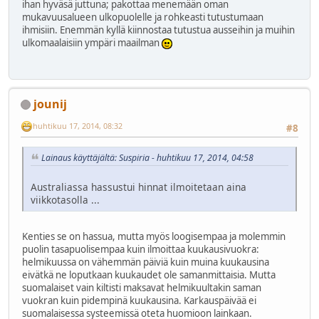
ihan hyväsä juttuna; pakottaa menemään oman
mukavuusalueen ulkopuolelle ja rohkeasti tutustumaan
ihmisiin. Enemmän kyllä kiinnostaa tutustua ausseihin ja muihin
ulkomaalaisiin ympäri maailman
jounij
huhtikuu 17, 2014, 08:32
#8
Lainaus käyttäjältä: Suspiria - huhtikuu 17, 2014, 04:58
Australiassa hassustui hinnat ilmoitetaan aina
viikkotasolla ...
Kenties se on hassua, mutta myös loogisempaa ja molemmin
puolin tasapuolisempaa kuin ilmoittaa kuukausivuokra:
helmikuussa on vähemmän päiviä kuin muina kuukausina
eivätkä ne loputkaan kuukaudet ole samanmittaisia. Mutta
suomalaiset vain kiltisti maksavat helmikuultakin saman
vuokran kuin pidempinä kuukausina. Karkauspäivää ei
suomalaisessa systeemissä oteta huomioon lainkaan.