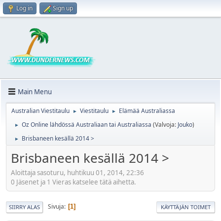
Log in
Sign up
Main Menu
Australian Viestitaulu
Viestitaulu
Elämää Australiassa
►
►
Oz Online lähdössä Australiaan tai Australiassa
(Valvoja:
Jouko
)
►
Brisbaneen kesällä 2014 >
►
Brisbaneen kesällä 2014 >
Aloittaja sasoturu, huhtikuu 01, 2014, 22:36
0 Jäsenet ja 1 Vieras katselee tätä aihetta.
Sivuja
1
SIIRRY ALAS
KÄYTTÄJÄN TOIMET