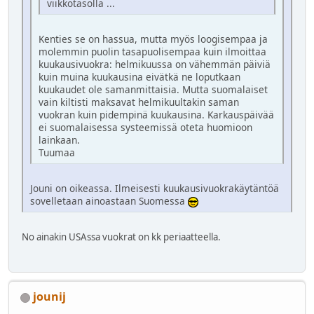
viikkotasolla ...
Kenties se on hassua, mutta myös loogisempaa ja
molemmin puolin tasapuolisempaa kuin ilmoittaa
kuukausivuokra: helmikuussa on vähemmän päiviä
kuin muina kuukausina eivätkä ne loputkaan
kuukaudet ole samanmittaisia. Mutta suomalaiset
vain kiltisti maksavat helmikuultakin saman
vuokran kuin pidempinä kuukausina. Karkauspäivää
ei suomalaisessa systeemissä oteta huomioon
lainkaan.
Tuumaa
Jouni on oikeassa. Ilmeisesti kuukausivuokrakäytäntöä
sovelletaan ainoastaan Suomessa
No ainakin USAssa vuokrat on kk periaatteella.
jounij