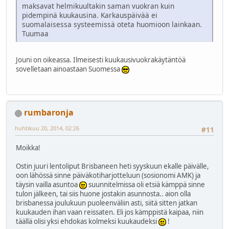
maksavat helmikuultakin saman vuokran kuin
pidempinä kuukausina. Karkauspäivää ei
suomalaisessa systeemissä oteta huomioon lainkaan.
Tuumaa
Jouni on oikeassa. Ilmeisesti kuukausivuokrakäytäntöä
sovelletaan ainoastaan Suomessa
rumbaronja
huhtikuu 20, 2014, 02:26
#11
Moikka!
Ostin juuri lentoliput Brisbaneen heti syyskuun ekalle päivälle,
oon lähössä sinne päiväkotiharjotteluun (sosionomi AMK) ja
täysin vailla asuntoa
suunnitelmissa oli etsiä kämppä sinne
tulon jälkeen, tai siis huone jostakin asunnosta.. aion olla
brisbanessa joulukuun puoleenväliin asti, siitä sitten jatkan
kuukauden ihan vaan reissaten. Eli jos kämppistä kaipaa, niin
täällä olisi yksi ehdokas kolmeksi kuukaudeksi
!