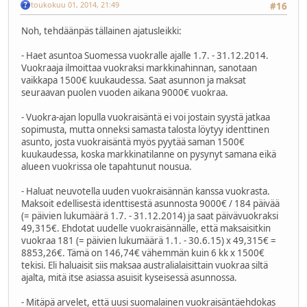
toukokuu 01, 2014, 21:49
#16
Noh, tehdäänpäs tällainen ajatusleikki:
- Haet asuntoa Suomessa vuokralle ajalle 1.7. - 31.12.2014.
Vuokraaja ilmoittaa vuokraksi markkinahinnan, sanotaan
vaikkapa 1500€ kuukaudessa. Saat asunnon ja maksat
seuraavan puolen vuoden aikana 9000€ vuokraa.
- Vuokra-ajan lopulla vuokraisäntä ei voi jostain syystä jatkaa
sopimusta, mutta onneksi samasta talosta löytyy identtinen
asunto, josta vuokraisäntä myös pyytää saman 1500€
kuukaudessa, koska markkinatilanne on pysynyt samana eikä
alueen vuokrissa ole tapahtunut nousua.
- Haluat neuvotella uuden vuokraisännän kanssa vuokrasta.
Maksoit edellisestä identtisestä asunnosta 9000€ / 184 päivää
(= päivien lukumäärä 1.7. - 31.12.2014) ja saat päivävuokraksi
49,315€. Ehdotat uudelle vuokraisännälle, että maksaisitkin
vuokraa 181 (= päivien lukumäärä 1.1. - 30.6.15) x 49,315€ =
8853,26€. Tämä on 146,74€ vähemmän kuin 6 kk x 1500€
tekisi. Eli haluaisit siis maksaa australialaisittain vuokraa siltä
ajalta, mitä itse asiassa asuisit kyseisessä asunnossa.
- Mitäpä arvelet, että uusi suomalainen vuokraisäntäehdokas