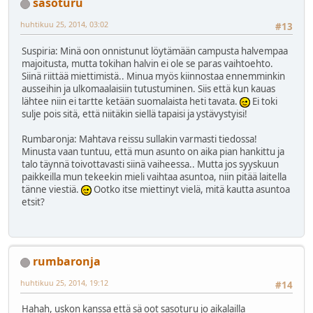
sasoturu
huhtikuu 25, 2014, 03:02
#13
Suspiria: Minä oon onnistunut löytämään campusta halvempaa
majoitusta, mutta tokihan halvin ei ole se paras vaihtoehto.
Siinä riittää miettimistä.. Minua myös kiinnostaa ennemminkin
ausseihin ja ulkomaalaisiin tutustuminen. Siis että kun kauas
lähtee niin ei tartte ketään suomalaista heti tavata.
Ei toki
sulje pois sitä, että niitäkin siellä tapaisi ja ystävystyisi!
Rumbaronja: Mahtava reissu sullakin varmasti tiedossa!
Minusta vaan tuntuu, että mun asunto on aika pian hankittu ja
talo täynnä toivottavasti siinä vaiheessa.. Mutta jos syyskuun
paikkeilla mun tekeekin mieli vaihtaa asuntoa, niin pitää laitella
tänne viestiä.
Ootko itse miettinyt vielä, mitä kautta asuntoa
etsit?
rumbaronja
huhtikuu 25, 2014, 19:12
#14
Hahah, uskon kanssa että sä oot sasoturu jo aikalailla