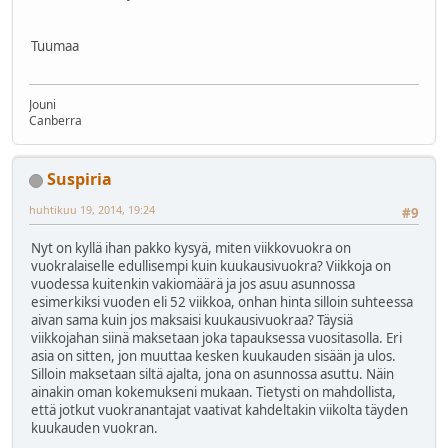
Tuumaa
Jouni
Canberra
Suspiria
huhtikuu 19, 2014, 19:24
#9
Nyt on kyllä ihan pakko kysyä, miten viikkovuokra on
vuokralaiselle edullisempi kuin kuukausivuokra? Viikkoja on
vuodessa kuitenkin vakiomäärä ja jos asuu asunnossa
esimerkiksi vuoden eli 52 viikkoa, onhan hinta silloin suhteessa
aivan sama kuin jos maksaisi kuukausivuokraa? Täysiä
viikkojahan siinä maksetaan joka tapauksessa vuositasolla. Eri
asia on sitten, jon muuttaa kesken kuukauden sisään ja ulos.
Silloin maksetaan siltä ajalta, jona on asunnossa asuttu. Näin
ainakin oman kokemukseni mukaan. Tietysti on mahdollista,
että jotkut vuokranantajat vaativat kahdeltakin viikolta täyden
kuukauden vuokran.