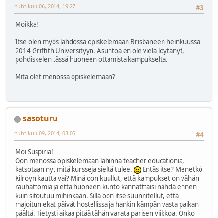
huhtikuu 06, 2014, 19:27
#3
Moikka!
Itse olen myös lähdössä opiskelemaan Brisbaneen heinkuussa
2014 Griffith Universityyn. Asuntoa en ole vielä löytänyt,
pohdiskelen tässä huoneen ottamista kampukselta.
Mitä olet menossa opiskelemaan?
sasoturu
huhtikuu 09, 2014, 03:05
#4
Moi Suspiria!
Oon menossa opiskelemaan lähinnä teacher educationia,
katsotaan nyt mitä kursseja sieltä tulee.
Entäs itse? Menetkö
Kilroyn kautta vai? Minä oon kuullut, että kampukset on vähän
rauhattomia ja että huoneen kunto kannatttaisi nähdä ennen
kuin sitoutuu mihinkään. Sillä oon itse suunnitellut, että
majoitun ekat päivät hostellissa ja hankin kämpän vasta paikan
päältä. Tietysti aikaa pitää tähän varata parisen viikkoa. Onko