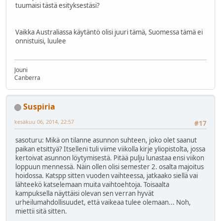
tuumaisi tästä esityksestäsi?
Vaikka Australiassa käytäntö olisi juuri tämä, Suomessa tämä ei
onnistuisi, luulee
Jouni
Canberra
Suspiria
kesäkuu 06, 2014, 22:57
#17
sasoturu: Mikä on tilanne asunnon suhteen, joko olet saanut
paikan etsittyä? Itselleni tuli viime viikolla kirje yliopistolta, jossa
kertoivat asunnon löytymisestä. Pitää pulju lunastaa ensi viikon
loppuun mennessä. Näin ollen olisi semester 2. osalta majoitus
hoidossa. Katspp sitten vuoden vaihteessa, jatkaako siellä vai
lähteekö katselemaan muita vaihtoehtoja. Toisaalta
kampuksella näyttäisi olevan sen verran hyvät
urheilumahdollisuudet, että vaikeaa tulee olemaan... Noh,
miettii sitä sitten.