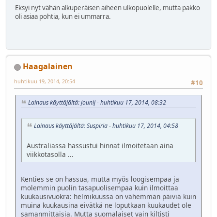
Eksyi nyt vähän alkuperäisen aiheen ulkopuolelle, mutta pakko
oli asiaa pohtia, kun ei ummarra.
Haagalainen
huhtikuu 19, 2014, 20:54
#10
Lainaus käyttäjältä: jounij - huhtikuu 17, 2014, 08:32
Lainaus käyttäjältä: Suspiria - huhtikuu 17, 2014, 04:58
Australiassa hassustui hinnat ilmoitetaan aina
viikkotasolla ...
Kenties se on hassua, mutta myös loogisempaa ja
molemmin puolin tasapuolisempaa kuin ilmoittaa
kuukausivuokra: helmikuussa on vähemmän päiviä kuin
muina kuukausina eivätkä ne loputkaan kuukaudet ole
samanmittaisia. Mutta suomalaiset vain kiltisti