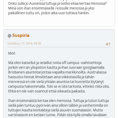
Onko sulla jo Ausseissa tuttuja ja ootko ekaa kertaa menossa?
Minä oon ihan ensimmäiselle reissulle menossa ja yksi
paikallinen tuttu on, joskin aika uusi tuttava hänkin.
Suspiria
huhtikuu 17, 2014, 04:58
#7
Moi!
Mä olen katsellut ja selaillut noita off campus -vaihtoehtoja
jonkin verran yliopiston kautta ja ihan suoraan googlaamalla
Brisbanen asuntotarjontaa vapailta markkinoilta. Australiassa
hassustui hinnat ilmoitetaan aina viikkotasolla ja tähän
mennessä en ole vielä yhtään asuntoa tai huonetta löytänyt
campusta halvemmalla. Toki se ei sitä tarkoita, etteikö niitä olisi.
Ehkä en ole vain osannut etsiä oikeasta paikasta.
Ihan ensimmäistä kertaa olen menossa. Tuttuja ja tutun tuttuja
siellä päin tuntuu pyörivän aina silloin tällöin ja vanhemmilla on
tuttujen kautta kontakteja siellä asuviin suomalaisiin. Mutta
varsinaisesti en ketään tunne. Pidän sitä kyllä omalla tavallaan