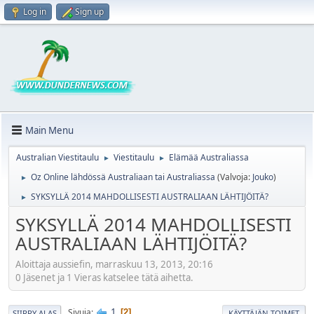
Log in
Sign up
Main Menu
Australian Viestitaulu
Viestitaulu
Elämää Australiassa
►
►
Oz Online lähdössä Australiaan tai Australiassa
(Valvoja:
Jouko
)
►
SYKSYLLÄ 2014 MAHDOLLISESTI AUSTRALIAAN LÄHTIJÖITÄ?
►
SYKSYLLÄ 2014 MAHDOLLISESTI
AUSTRALIAAN LÄHTIJÖITÄ?
Aloittaja aussiefin, marraskuu 13, 2013, 20:16
0 Jäsenet ja 1 Vieras katselee tätä aihetta.
1
Sivuja
2
SIIRRY ALAS
KÄYTTÄJÄN TOIMET