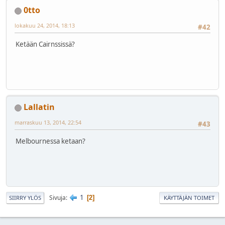
0tto
lokakuu 24, 2014, 18:13
#42
Ketään Cairnssissä?
Lallatin
marraskuu 13, 2014, 22:54
#43
Melbournessa ketaan?
1
Sivuja
2
SIIRRY YLÖS
KÄYTTÄJÄN TOIMET