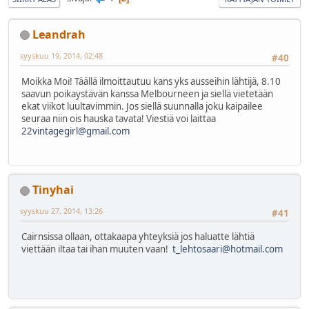
Leandrah
syyskuu 19, 2014, 02:48
#40
Moikka Moi! Täällä ilmoittautuu kans yks ausseihin lähtijä, 8.10
saavun poikaystävän kanssa Melbourneen ja siellä vietetään
ekat viikot luultavimmin. Jos siellä suunnalla joku kaipailee
seuraa niin ois hauska tavata! Viestiä voi laittaa
22vintagegirl@gmail.com
Tinyhai
syyskuu 27, 2014, 13:26
#41
Cairnsissa ollaan, ottakaapa yhteyksiä jos haluatte lähtiä
viettään iltaa tai ihan muuten vaan!
t_lehtosaari@hotmail.com