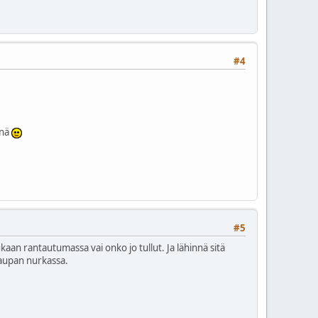
#4
inä
#5
aan rantautumassa vai onko jo tullut. Ja lähinnä sitä
kaupan nurkassa.