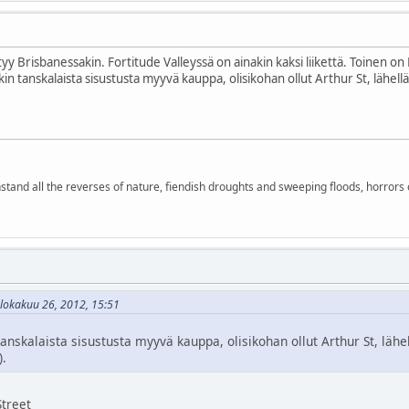
yy Brisbanessakin. Fortitude Valleyssä on ainakin kaksi liikettä. Toinen o
jokin tanskalaista sisustusta myyvä kauppa, olisikohan ollut Arthur St, lä
stand all the reverses of nature, fiendish droughts and sweeping floods, horrors 
 lokakuu 26, 2012, 15:51
 tanskalaista sisustusta myyvä kauppa, olisikohan ollut Arthur St, l
).
Street