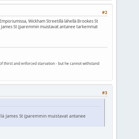
#2
n Emporiumissa, Wickham Streetillä lähellä Brookes St
hellä James St (paremmin muistavat antanee tarkemmat
of thirst and enforced starvation - but he cannot withstand
#3
ähellä James St (paremmin muistavat antanee