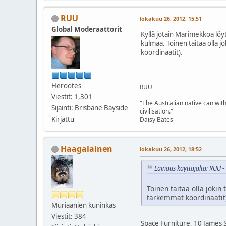
RUU
lokakuu 26, 2012, 15:51
Global Moderaattorit
Kyllä jotain Marimekkoa löyt
kulmaa. Toinen taitaa olla 
koordinaatit).
Herootes
RUU
Viestit: 1,301
"The Australian native can with
Sijainti: Brisbane Bayside
civilisation."
Kirjattu
Daisy Bates
Haagalainen
lokakuu 26, 2012, 18:52
Lainaus käyttäjältä: RUU -
Toinen taitaa olla jokin
tarkemmat koordinaatit
Muriaanien kuninkas
Viestit: 384
Space Furniture, 10 James 