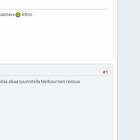
 paastava
kiitos
#1
itää alkaa suunnitella Melbournen reissua