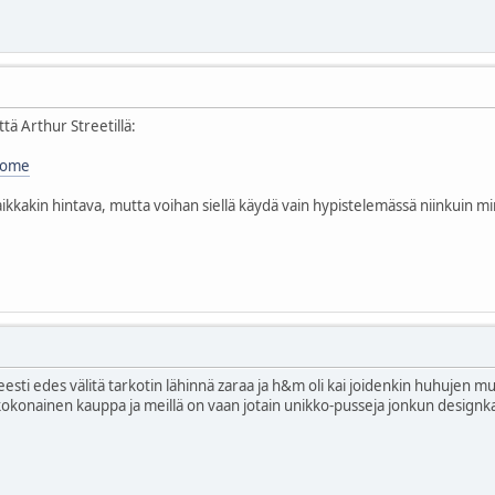
että Arthur Streetillä:
home
kkakin hintava, mutta voihan siellä käydä vain hypistelemässä niinkuin m
ti edes välitä tarkotin lähinnä zaraa ja h&m oli kai joidenkin huhujen muk
 kokonainen kauppa ja meillä on vaan jotain unikko-pusseja jonkun design