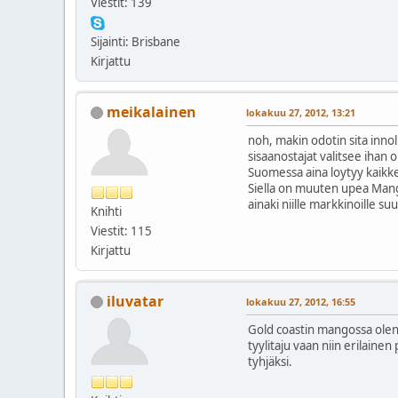
Viestit: 139
Sijainti: Brisbane
Kirjattu
meikalainen
lokakuu 27, 2012, 13:21
noh, makin odotin sita inno
sisaanostajat valitsee ihan ou
Suomessa aina loytyy kaikk
Siella on muuten upea Mango-
ainaki niille markkinoille 
Knihti
Viestit: 115
Kirjattu
iluvatar
lokakuu 27, 2012, 16:55
Gold coastin mangossa olen
tyylitaju vaan niin erilainen
tyhjäksi.