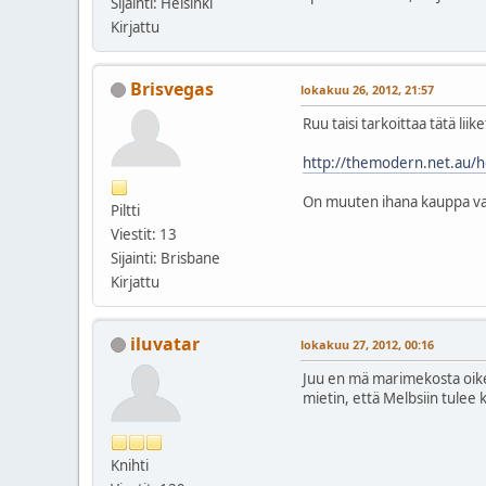
Sijainti: Helsinki
Kirjattu
Brisvegas
lokakuu 26, 2012, 21:57
Ruu taisi tarkoittaa tätä liik
http://themodern.net.au/
On muuten ihana kauppa vai
Piltti
Viestit: 13
Sijainti: Brisbane
Kirjattu
iluvatar
lokakuu 27, 2012, 00:16
Juu en mä marimekosta oikees
mietin, että Melbsiin tulee
Knihti