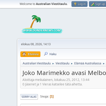
Welcome to
Australian Viestitaulu
.
Log in
Sign up
elokuu 08, 2026, 14:13
Etusivu
Haku
Australian Viestitaulu
Viestitaulu
Elämää Australiassa
►
►
►
Joko Marimekko avasi Melbo
Aloittaja meikalainen, lokakuu 25, 2012, 13:44
0 Jäsenet ja 1 Vieras katselee tätä aihetta.
Sivuja
1
SIIRRY ALAS