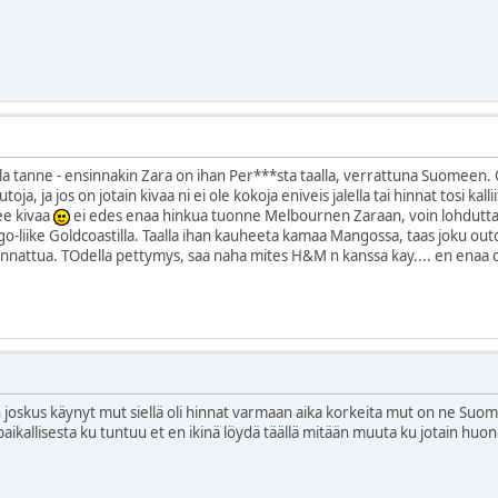
lla tanne - ensinnakin Zara on ihan Per***sta taalla, verrattuna Suomeen. 
toja, ja jos on jotain kivaa ni ei ole kokoja eniveis jalella tai hinnat tosi kall
ee kivaa
ei edes enaa hinkua tuonne Melbournen Zaraan, voin lohduttaa
liike Goldcoastilla. Taalla ihan kauheeta kamaa Mangossa, taas joku outo si
suunnattua. TOdella pettymys, saa naha mites H&M n kanssa kay.... en enaa
 joskus käynyt mut siellä oli hinnat varmaan aika korkeita mut on ne Suo
 paikallisesta ku tuntuu et en ikinä löydä täällä mitään muuta ku jotain huon