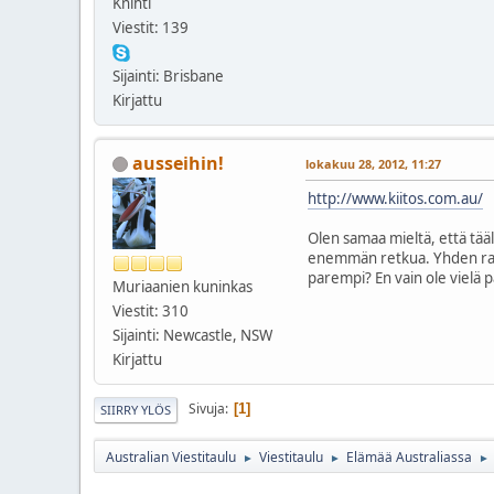
Knihti
Viestit: 139
Sijainti: Brisbane
Kirjattu
ausseihin!
lokakuu 28, 2012, 11:27
http://www.kiitos.com.au/
Olen samaa mieltä, että tää
enemmän retkua. Yhden raha
parempi? En vain ole vielä 
Muriaanien kuninkas
Viestit: 310
Sijainti: Newcastle, NSW
Kirjattu
Sivuja
1
SIIRRY YLÖS
Australian Viestitaulu
Viestitaulu
Elämää Australiassa
►
►
►