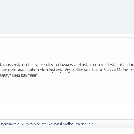
ltä ausseista on tosi vaikea löytää kivaa vaatetusta (mun mielestä tähän l
n mentävän aukon olen löytänyt Vigorellan vaatteista. Vaikka Melbourne 
päässyt sielä käymään.
Kysymyksiä
Joko Marimekko avasi Melbournessa????
►