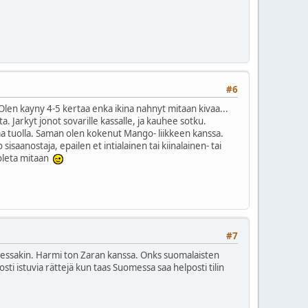
#6
Olen kayny 4-5 kertaa enka ikina nahnyt mitaan kivaa...
iita. Jarkyt jonot sovarille kassalle, ja kauhee sotku.
 tuolla. Saman olen kokenut Mango- liikkeen kanssa.
saanostaja, epailen et intialainen tai kiinalainen- tai
 oleta mitaan
#7
messakin. Harmi ton Zaran kanssa. Onks suomalaisten
osti istuvia rättejä kun taas Suomessa saa helposti tilin