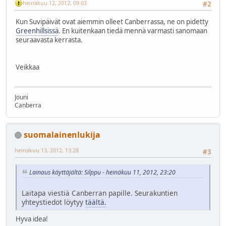
heinäkuu 12, 2012, 09:03
#2
Kun Suvipäivät ovat aiemmin olleet Canberrassa, ne on pidetty
Greenhillsissä
. En kuitenkaan tiedä mennä varmasti sanomaan
seuraavasta kerrasta.
Veikkaa
Jouni
Canberra
suomalainenlukija
heinäkuu 13, 2012, 13:28
#3
Lainaus käyttäjältä: Silppu - heinäkuu 11, 2012, 23:20
Laitapa viestiä Canberran papille. Seurakuntien
yhteystiedot löytyy
täältä.
Hyva idea!