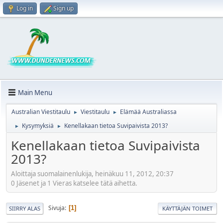
Log in
Sign up
Main Menu
Australian Viestitaulu
Viestitaulu
Elämää Australiassa
►
►
Kysymyksiä
Kenellakaan tietoa Suvipaivista 2013?
►
►
Kenellakaan tietoa Suvipaivista
2013?
Aloittaja suomalainenlukija, heinäkuu 11, 2012, 20:37
0 Jäsenet ja 1 Vieras katselee tätä aihetta.
Sivuja
1
SIIRRY ALAS
KÄYTTÄJÄN TOIMET