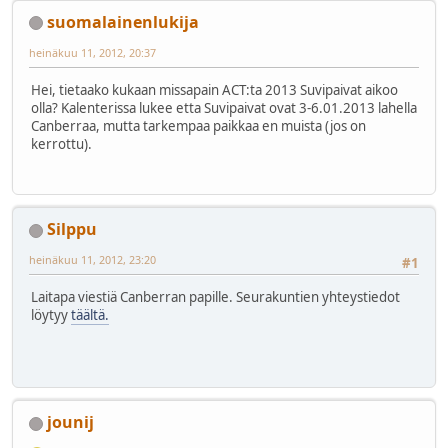
suomalainenlukija
heinäkuu 11, 2012, 20:37
Hei, tietaako kukaan missapain ACT:ta 2013 Suvipaivat aikoo
olla? Kalenterissa lukee etta Suvipaivat ovat 3-6.01.2013 lahella
Canberraa, mutta tarkempaa paikkaa en muista (jos on
kerrottu).
Silppu
heinäkuu 11, 2012, 23:20
#1
Laitapa viestiä Canberran papille. Seurakuntien yhteystiedot
löytyy
täältä.
jounij