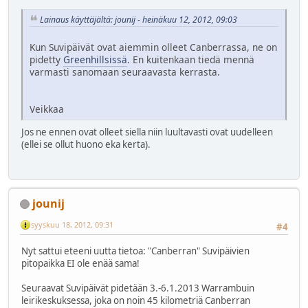
Lainaus käyttäjältä: jounij - heinäkuu 12, 2012, 09:03
Kun Suvipäivät ovat aiemmin olleet Canberrassa, ne on
pidetty
Greenhillsissä
. En kuitenkaan tiedä mennä
varmasti sanomaan seuraavasta kerrasta.
Veikkaa
Jos ne ennen ovat olleet siella niin luultavasti ovat uudelleen
(ellei se ollut huono eka kerta).
jounij
syyskuu 18, 2012, 09:31
#4
Nyt sattui eteeni uutta tietoa: "Canberran" Suvipäivien
pitopaikka EI ole enää sama!
Seuraavat Suvipäivät pidetään 3.-6.1.2013 Warrambuin
leirikeskuksessa, joka on noin 45 kilometriä Canberran