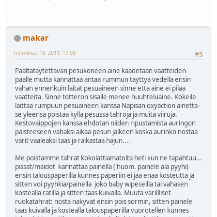
makar
helmikuu 16, 2011, 17:03
#5
Paaltataytettavan pesukoneen aine kaadetaan vaatteiden
paalle mutta kannattaa antaa rummun tayttya vedella ensin
vahan ennenkuin laitat pesuaineen sinne etta aine ei pilaa
vaatteita. Sinne totteron sisalle menee huuhteluaine. Kokeile
laittaa rumpuun pesuaineen kanssa Napisan oxyaction ainetta-
se yleensa poistaa kylla pesussa tahroja ja muita viiruja.
Kestovaippojen kanssa ehdotan niiden ripustamista auringon
paisteeseen vahaksi aikaa pesun jalkeen koska aurinko nostaa
varit vaaleaksi taas ja raikastaa hajun....
Me poistamme tahrat kokolattiamatolta heti kun ne tapahtuu...
pissat/maidot kannattaa painella ( huom. painele ala pyyhi)
ensin talouspaperilla kunnes paperiin ei jaa enaa kosteutta ja
sitten voi pyyhkia/painella joko baby wipeseilla tai vahasen
kostealla ratilla ja sitten taas kuivalla. Muuta varillliset
ruokatahrat: nosta nakyvat ensin pois sormin, sitten painele
taas kuivalla ja kostealla talouspaperilla vuorotellen kunnes