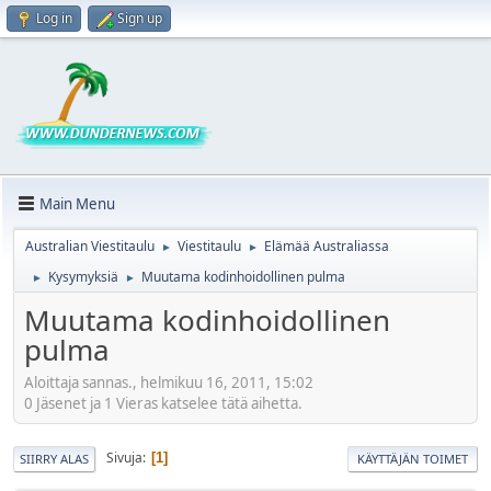
Log in
Sign up
Main Menu
Australian Viestitaulu
Viestitaulu
Elämää Australiassa
►
►
Kysymyksiä
Muutama kodinhoidollinen pulma
►
►
Muutama kodinhoidollinen
pulma
Aloittaja sannas., helmikuu 16, 2011, 15:02
0 Jäsenet ja 1 Vieras katselee tätä aihetta.
Sivuja
1
SIIRRY ALAS
KÄYTTÄJÄN TOIMET