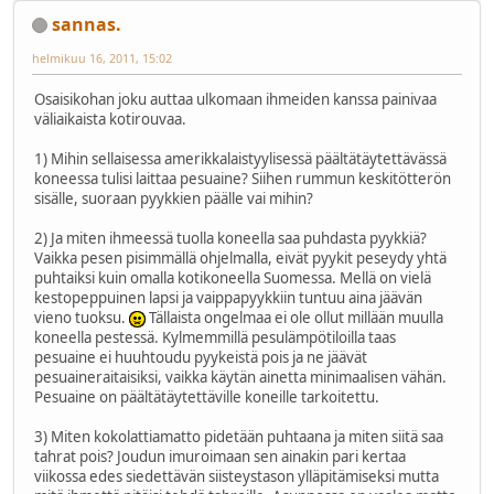
sannas.
helmikuu 16, 2011, 15:02
Osaisikohan joku auttaa ulkomaan ihmeiden kanssa painivaa
väliaikaista kotirouvaa.
1) Mihin sellaisessa amerikkalaistyylisessä päältätäytettävässä
koneessa tulisi laittaa pesuaine? Siihen rummun keskitötterön
sisälle, suoraan pyykkien päälle vai mihin?
2) Ja miten ihmeessä tuolla koneella saa puhdasta pyykkiä?
Vaikka pesen pisimmällä ohjelmalla, eivät pyykit peseydy yhtä
puhtaiksi kuin omalla kotikoneella Suomessa. Mellä on vielä
kestopeppuinen lapsi ja vaippapyykkiin tuntuu aina jäävän
vieno tuoksu.
Tällaista ongelmaa ei ole ollut millään muulla
koneella pestessä. Kylmemmillä pesulämpötiloilla taas
pesuaine ei huuhtoudu pyykeistä pois ja ne jäävät
pesuaineraitaisiksi, vaikka käytän ainetta minimaalisen vähän.
Pesuaine on päältätäytettäville koneille tarkoitettu.
3) Miten kokolattiamatto pidetään puhtaana ja miten siitä saa
tahrat pois? Joudun imuroimaan sen ainakin pari kertaa
viikossa edes siedettävän siisteystason ylläpitämiseksi mutta