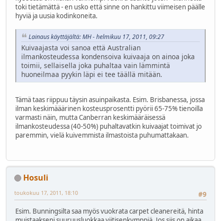
toki tietämättä - en usko että sinne on hankittu viimeisen päälle
hyviä ja uusia kodinkoneita.
Lainaus käyttäjältä: MH - helmikuu 17, 2011, 09:27
Kuivaajasta voi sanoa että Australian
ilmankosteudessa kondensoiva kuivaaja on ainoa joka
toimii, sellaisella joka puhaltaa vain lämmintä
huoneilmaa pyykin läpi ei tee täällä mitään.
Tämä taas riippuu täysin asuinpaikasta. Esim. Brisbanessa, jossa
ilman keskimääärinen kosteusprosentti pyörii 65-75% tienoilla
varmasti näin, mutta Canberran keskimääräisessä
ilmankosteudessa (40-50%) puhaltavatkin kuivaajat toimivat jo
paremmin, vielä kuivemmista ilmastoista puhumattakaan.
Hosuli
toukokuu 17, 2011, 18:10
#9
Esim. Bunningsilta saa myös vuokrata carpet cleanereitä, hinta
muistaakseni suuruusluokkaa viitisenkymppiä. Jos siis on aikaa,