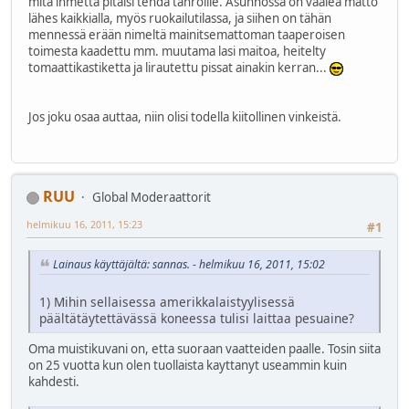
mitä ihmettä pitäisi tehdä tahroille. Asunnossa on vaalea matto
lähes kaikkialla, myös ruokailutilassa, ja siihen on tähän
mennessä erään nimeltä mainitsemattoman taaperoisen
toimesta kaadettu mm. muutama lasi maitoa, heitelty
tomaattikastiketta ja lirautettu pissat ainakin kerran...
Jos joku osaa auttaa, niin olisi todella kiitollinen vinkeistä.
RUU
Global Moderaattorit
helmikuu 16, 2011, 15:23
#1
Lainaus käyttäjältä: sannas. - helmikuu 16, 2011, 15:02
1) Mihin sellaisessa amerikkalaistyylisessä
päältätäytettävässä koneessa tulisi laittaa pesuaine?
Oma muistikuvani on, etta suoraan vaatteiden paalle. Tosin siita
on 25 vuotta kun olen tuollaista kayttanyt useammin kuin
kahdesti.