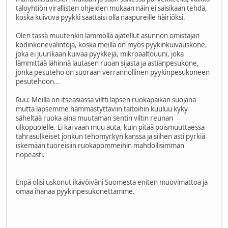
taloyhtiön virallisten ohjeiden mukaan näin ei saisikaan tehdä,
koska kuivuva pyykki saattaisi olla naapureille häiriöksi.
Olen tässä muutenkin lämmöllä ajatellut asunnon omistajan
kodinkonevalintoja, koska meillä on myös pyykinkuivauskone,
joka ei juurikaan kuivaa pyykkejä, mikroaaltouuni, joka
lämmittää lähinnä lautasen ruoan sijasta ja astianpesukone,
jonka pesuteho on suoraan verrannollinen pyykinpesukoneen
pesutehoon...
Ruu: Meillä on itseasiassa viltti lapsen ruokapaikan suojana
mutta lapsemme hämmästyttäviin taitoihin kuuluu kyky
säheltää ruoka aina muutaman sentin viltin reunan
ulkopuolelle. Ei kai vaan muu auta, kuin pitää poismuuttaessa
tahrasulkeiset jonkun tehomyrkyn kanssa ja siihen asti pyrkiä
iskemään tuoreisiin ruokapommeihin mahdollisimman
nopeasti.
Enpä olisi uskonut ikävöiväni Suomesta eniten muovimattoa ja
omaa ihanaa pyykinpesukonettamme.