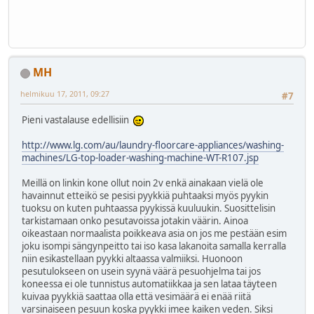
MH
helmikuu 17, 2011, 09:27
#7
Pieni vastalause edellisiin
http://www.lg.com/au/laundry-floorcare-appliances/washing-
machines/LG-top-loader-washing-machine-WT-R107.jsp
Meillä on linkin kone ollut noin 2v enkä ainakaan vielä ole
havainnut etteikö se pesisi pyykkiä puhtaaksi myös pyykin
tuoksu on kuten puhtaassa pyykissä kuuluukin. Suosittelisin
tarkistamaan onko pesutavoissa jotakin väärin. Ainoa
oikeastaan normaalista poikkeava asia on jos me pestään esim
joku isompi sängynpeitto tai iso kasa lakanoita samalla kerralla
niin esikastellaan pyykki altaassa valmiiksi. Huonoon
pesutulokseen on usein syynä väärä pesuohjelma tai jos
koneessa ei ole tunnistus automatiikkaa ja sen lataa täyteen
kuivaa pyykkiä saattaa olla että vesimäärä ei enää riitä
varsinaiseen pesuun koska pyykki imee kaiken veden. Siksi