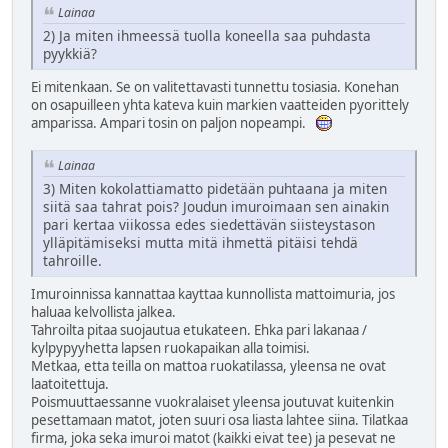
Lainaa
2) Ja miten ihmeessä tuolla koneella saa puhdasta
pyykkiä?
Ei mitenkaan. Se on valitettavasti tunnettu tosiasia. Konehan
on osapuilleen yhta kateva kuin markien vaatteiden pyorittely
amparissa. Ampari tosin on paljon nopeampi.
Lainaa
3) Miten kokolattiamatto pidetään puhtaana ja miten
siitä saa tahrat pois? Joudun imuroimaan sen ainakin
pari kertaa viikossa edes siedettävän siisteystason
ylläpitämiseksi mutta mitä ihmettä pitäisi tehdä
tahroille.
Imuroinnissa kannattaa kayttaa kunnollista mattoimuria, jos
haluaa kelvollista jalkea.
Tahroilta pitaa suojautua etukateen. Ehka pari lakanaa /
kylpypyyhetta lapsen ruokapaikan alla toimisi.
Metkaa, etta teilla on mattoa ruokatilassa, yleensa ne ovat
laatoitettuja.
Poismuuttaessanne vuokralaiset yleensa joutuvat kuitenkin
pesettamaan matot, joten suuri osa liasta lahtee siina. Tilatkaa
firma, joka seka imuroi matot (kaikki eivat tee) ja pesevat ne