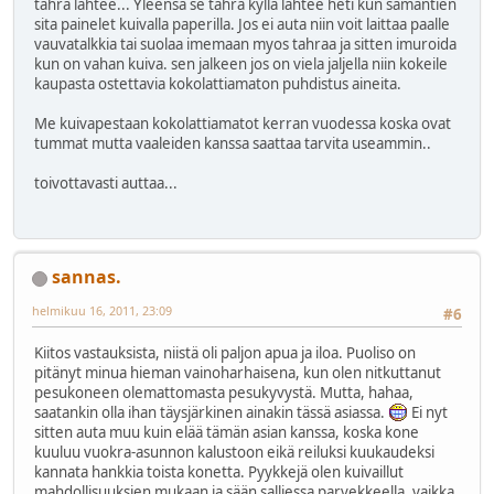
tahra lahtee... Yleensa se tahra kylla lahtee heti kun samantien
sita painelet kuivalla paperilla. Jos ei auta niin voit laittaa paalle
vauvatalkkia tai suolaa imemaan myos tahraa ja sitten imuroida
kun on vahan kuiva. sen jalkeen jos on viela jaljella niin kokeile
kaupasta ostettavia kokolattiamaton puhdistus aineita.
Me kuivapestaan kokolattiamatot kerran vuodessa koska ovat
tummat mutta vaaleiden kanssa saattaa tarvita useammin..
toivottavasti auttaa...
sannas.
helmikuu 16, 2011, 23:09
#6
Kiitos vastauksista, niistä oli paljon apua ja iloa. Puoliso on
pitänyt minua hieman vainoharhaisena, kun olen nitkuttanut
pesukoneen olemattomasta pesukyvystä. Mutta, hahaa,
saatankin olla ihan täysjärkinen ainakin tässä asiassa.
Ei nyt
sitten auta muu kuin elää tämän asian kanssa, koska kone
kuuluu vuokra-asunnon kalustoon eikä reiluksi kuukaudeksi
kannata hankkia toista konetta. Pyykkejä olen kuivaillut
mahdollisuuksien mukaan ja sään salliessa parvekkeella, vaikka