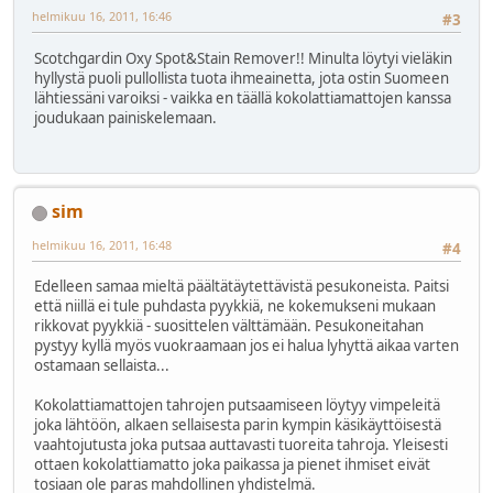
helmikuu 16, 2011, 16:46
#3
Scotchgardin Oxy Spot&Stain Remover!! Minulta löytyi vieläkin
hyllystä puoli pullollista tuota ihmeainetta, jota ostin Suomeen
lähtiessäni varoiksi - vaikka en täällä kokolattiamattojen kanssa
joudukaan painiskelemaan.
sim
helmikuu 16, 2011, 16:48
#4
Edelleen samaa mieltä päältätäytettävistä pesukoneista. Paitsi
että niillä ei tule puhdasta pyykkiä, ne kokemukseni mukaan
rikkovat pyykkiä - suosittelen välttämään. Pesukoneitahan
pystyy kyllä myös vuokraamaan jos ei halua lyhyttä aikaa varten
ostamaan sellaista...
Kokolattiamattojen tahrojen putsaamiseen löytyy vimpeleitä
joka lähtöön, alkaen sellaisesta parin kympin käsikäyttöisestä
vaahtojutusta joka putsaa auttavasti tuoreita tahroja. Yleisesti
ottaen kokolattiamatto joka paikassa ja pienet ihmiset eivät
tosiaan ole paras mahdollinen yhdistelmä.