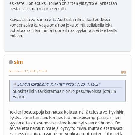
esikastelu on eduksi. Toinen on sitten ylitäyttö eli yritetään
pestä liian suuri määrä kerralla.
Kuivaajasta voi sanoa että Australian ilmankosteudessa
kondensoiva kuivaaja on ainoa joka toimii, sellaisella joka
puhaltaa vain lämmintä huoneilmaa pyykin läpi ei tee täällä
mitään.
sim
helmikuu 17, 2011, 10:09
#8
Lainaus käyttäjältä: MH - helmikuu 17, 2011, 09:27
Suosittelisin tarkistamaan onko pesutavoissa jotakin
väärin.
Toki eri pesutapoja kannattaa koittaa, näillä tulosta voi hyvinkin
pystyä parantamaan. Kenties todennäköisempi pääasiallinen
syy on että ko. asunnossa oleva kone nyt vaan on huono. On
selvää että näitäkin malleja löytyy toimivia, mutta oletettavasti
kyseessä on hiukan vanhempi vuokra-asunto joten - tilannetta