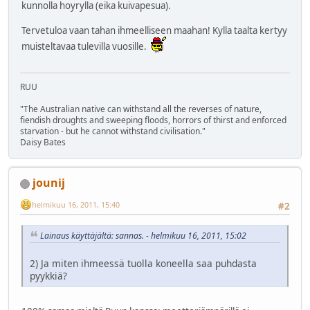
kunnolla hoyrylla (eika kuivapesua).
Tervetuloa vaan tahan ihmeelliseen maahan! Kylla taalta kertyy
muisteltavaa tulevilla vuosille.
RUU
"The Australian native can withstand all the reverses of nature,
fiendish droughts and sweeping floods, horrors of thirst and enforced
starvation - but he cannot withstand civilisation."
Daisy Bates
jounij
helmikuu 16, 2011, 15:40
#2
Lainaus käyttäjältä: sannas. - helmikuu 16, 2011, 15:02
2) Ja miten ihmeessä tuolla koneella saa puhdasta
pyykkiä?