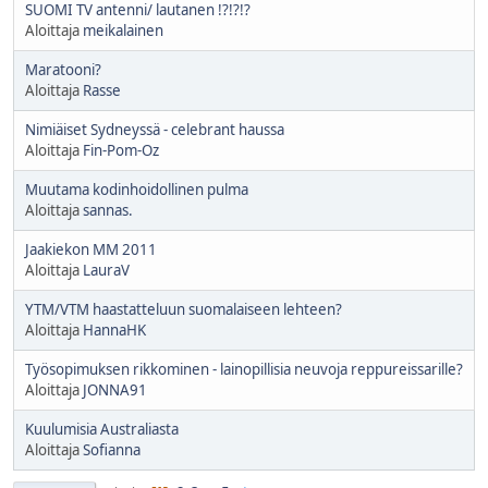
SUOMI TV antenni/ lautanen !?!?!?
Aloittaja
meikalainen
Maratooni?
Aloittaja
Rasse
Nimiäiset Sydneyssä - celebrant haussa
Aloittaja
Fin-Pom-Oz
Muutama kodinhoidollinen pulma
Aloittaja
sannas.
Jaakiekon MM 2011
Aloittaja
LauraV
YTM/VTM haastatteluun suomalaiseen lehteen?
Aloittaja
HannaHK
Työsopimuksen rikkominen - lainopillisia neuvoja reppureissarille?
Aloittaja
JONNA91
Kuulumisia Australiasta
Aloittaja
Sofianna