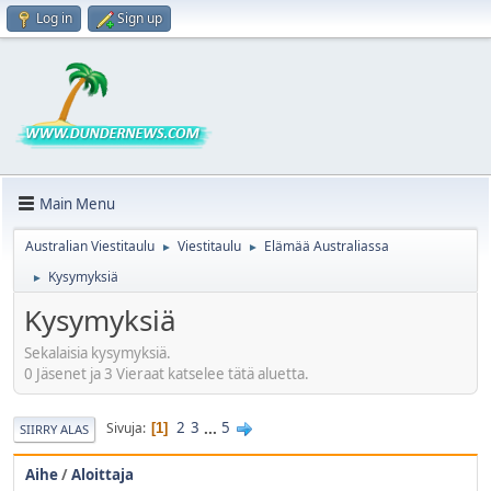
Log in
Sign up
Main Menu
Australian Viestitaulu
Viestitaulu
Elämää Australiassa
►
►
Kysymyksiä
►
Kysymyksiä
Sekalaisia kysymyksiä.
0 Jäsenet ja 3 Vieraat katselee tätä aluetta.
2
3
...
5
Sivuja
1
SIIRRY ALAS
Aihe
/
Aloittaja