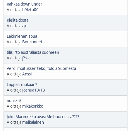
Rahkaa down under
Aloittaja
b9leto00
Kielitaidosta
Aloittaja
ajni
Lakimiehen apua
Aloittaja
Bourriquet
tilisiirto australiasta suomeen
Aloittaja
j?sse
Veroilmoituksen teko, tuloja Suomesta
Aloittaja
Anssi
Läppäri mukaan?
Aloittaja
Joshua10/13
nuuska?
Aloittaja
mikakorkko
Joko Marimekko avasi Melbournessa????
Aloittaja
meikalainen