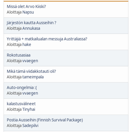
Missä olet Arvo Kiiski?
Aloittaja
Napsu
Järjestön kautta Ausseihin ?
Aloittaja
Annukasa
Yrittäjiä + matkailualan messuja Australiassa?
Aloittaja
hake
Rokotusasiaa
Aloittaja
vvaegen
Mikä tämä viidakkotauti oli?
Aloittaja
tameimpala
Auto-ongelmia :(
Aloittaja
vvaegen
kalastusvälineet
Aloittaja
Tinyhai
Postia Ausseihin (Finnish Survival Package)
Aloittaja
Sadepilvi