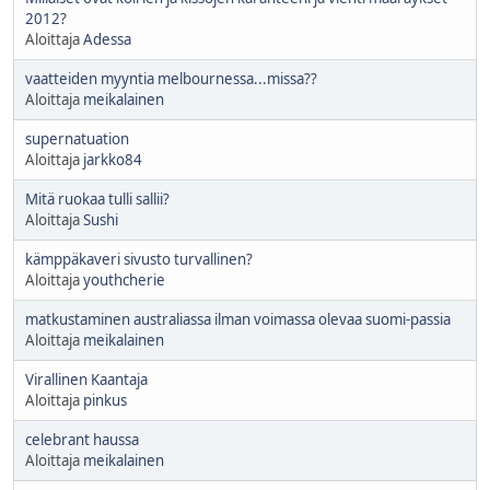
2012?
Aloittaja
Adessa
vaatteiden myyntia melbournessa...missa??
Aloittaja
meikalainen
supernatuation
Aloittaja
jarkko84
Mitä ruokaa tulli sallii?
Aloittaja
Sushi
kämppäkaveri sivusto turvallinen?
Aloittaja
youthcherie
matkustaminen australiassa ilman voimassa olevaa suomi-passia
Aloittaja
meikalainen
Virallinen Kaantaja
Aloittaja
pinkus
celebrant haussa
Aloittaja
meikalainen