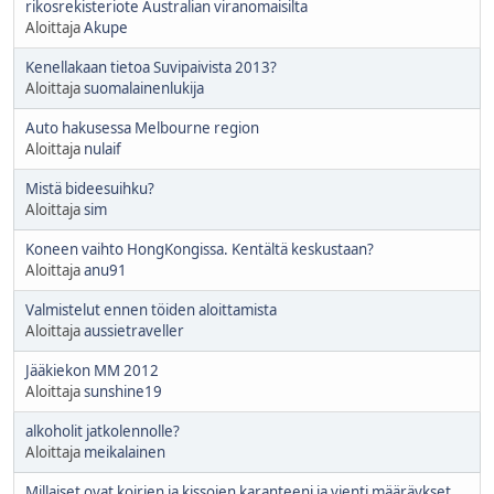
rikosrekisteriote Australian viranomaisilta
Aloittaja
Akupe
Kenellakaan tietoa Suvipaivista 2013?
Aloittaja
suomalainenlukija
Auto hakusessa Melbourne region
Aloittaja
nulaif
Mistä bideesuihku?
Aloittaja
sim
Koneen vaihto HongKongissa. Kentältä keskustaan?
Aloittaja
anu91
Valmistelut ennen töiden aloittamista
Aloittaja
aussietraveller
Jääkiekon MM 2012
Aloittaja
sunshine19
alkoholit jatkolennolle?
Aloittaja
meikalainen
Millaiset ovat koirien ja kissojen karanteeni ja vienti määräykset