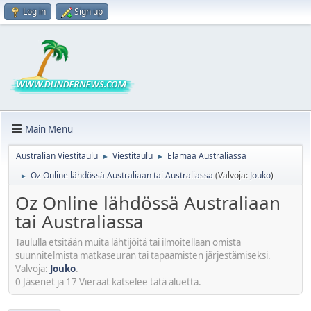
Log in
Sign up
Main Menu
Australian Viestitaulu
Viestitaulu
Elämää Australiassa
►
►
Oz Online lähdössä Australiaan tai Australiassa
(Valvoja:
Jouko
)
►
Oz Online lähdössä Australiaan
tai Australiassa
Taululla etsitään muita lähtijöitä tai ilmoitellaan omista
suunnitelmista matkaseuran tai tapaamisten järjestämiseksi.
Valvoja:
Jouko
.
0 Jäsenet ja 17 Vieraat katselee tätä aluetta.