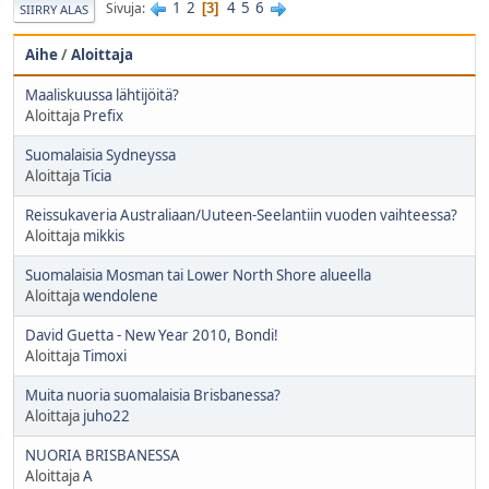
1
2
4
5
6
Sivuja
3
SIIRRY ALAS
Aihe
/
Aloittaja
Maaliskuussa lähtijöitä?
Aloittaja
Prefix
Suomalaisia Sydneyssa
Aloittaja
Ticia
Reissukaveria Australiaan/Uuteen-Seelantiin vuoden vaihteessa?
Aloittaja
mikkis
Suomalaisia Mosman tai Lower North Shore alueella
Aloittaja
wendolene
David Guetta - New Year 2010, Bondi!
Aloittaja
Timoxi
Muita nuoria suomalaisia Brisbanessa?
Aloittaja
juho22
NUORIA BRISBANESSA
Aloittaja
A