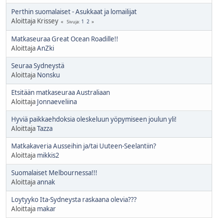
Perthin suomalaiset - Asukkaat ja lomailijat
Aloittaja Krissey
1
2
Sivuja
Matkaseuraa Great Ocean Roadille!!
Aloittaja
AnZki
Seuraa Sydneystä
Aloittaja
Nonsku
Etsitään matkaseuraa Australiaan
Aloittaja
Jonnaeveliina
Hyviä paikkaehdoksia oleskeluun yöpymiseen joulun yli!
Aloittaja
Tazza
Matkakaveria Ausseihin ja/tai Uuteen-Seelantiin?
Aloittaja
mikkis2
Suomalaiset Melbournessa!!!
Aloittaja
annak
Loytyyko Ita-Sydneysta raskaana olevia???
Aloittaja
makar