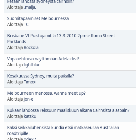
ketään lähössä sydneystä cairnsiin?
Aloittaja
.maija.
Suomitapaamiset Melbournessa
Aloittaja
TC
Brisbane VI Puistojamit la 13.3.2010 2pm-> Roma Street
Parklands
Aloittaja
Rockola
Vapaaehtoisia näyttämään Adelaidea?
Aloittaja
lightblue
Kesäkuussa Sydney, muita paikalla?
Aloittaja
Timoxi
Melbourneen menossa, wanna meet up?
Aloittaja
jen-e
Kukaan lahdossa reissuun maaliskuun aikana Cairnsista alaspain?
Aloittaja
katsku
Kaksi seikkailuhenkista kundia etsii matkaseuraa Australian
roadtripille.
Aloittaja
ode87