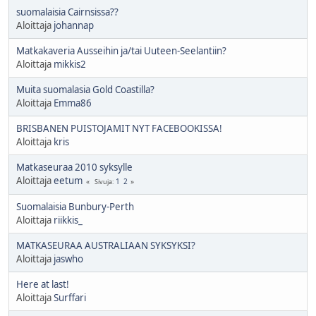
suomalaisia Cairnsissa??
Aloittaja
johannap
Matkakaveria Ausseihin ja/tai Uuteen-Seelantiin?
Aloittaja
mikkis2
Muita suomalasia Gold Coastilla?
Aloittaja
Emma86
BRISBANEN PUISTOJAMIT NYT FACEBOOKISSA!
Aloittaja
kris
Matkaseuraa 2010 syksylle
Aloittaja
eetum
1
2
Sivuja
Suomalaisia Bunbury-Perth
Aloittaja
riikkis_
MATKASEURAA AUSTRALIAAN SYKSYKSI?
Aloittaja
jaswho
Here at last!
Aloittaja
Surffari