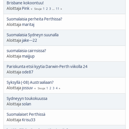
Brisbane kokoontuu!
Aloittaja
Pink
1
2
3
...
11
Sivuja
Suomalaisia perheita Perthissa?
Aloittaja
maritaj
Suomalaisia Sydneyn suunalla
Aloittaja
jake---22
suomalaisia cairnsissa?
Aloittaja
maijjup
Pariskunta etsii kyytia Darwin-Perth viikolla 24
Aloittaja
ode87
Syksyllä (-08) Austraaliaan?
Aloittaja
jossuv
1
2
3
4
Sivuja
Sydneyyn toukokuussa
Aloittaja
solan
Suomalaiset Perthissä
Aloittaja
Krisu33