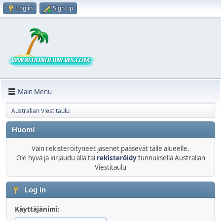
Log in
Sign up
Main Menu
Australian Viestitaulu
Huom!
Vain rekisteröityneet jäsenet pääsevät tälle alueelle.
Ole hyvä ja kirjaudu alla tai
rekisteröidy
tunnuksella Australian
Viestitaulu
Log in
Käyttäjänimi: