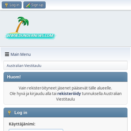
Log in
Sign up
Main Menu
Australian Viestitaulu
Huom!
Vain rekisteröityneet jäsenet pääsevät tälle alueelle.
Ole hyvä ja kirjaudu alla tai
rekisteröidy
tunnuksella Australian
Viestitaulu
Log in
Käyttäjänimi: