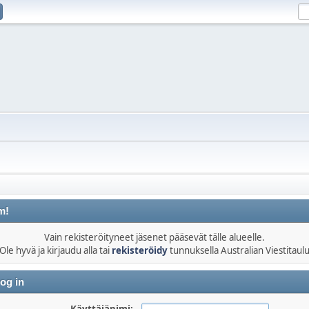
m!
Vain rekisteröityneet jäsenet pääsevät tälle alueelle.
Ole hyvä ja kirjaudu alla tai
rekisteröidy
tunnuksella Australian Viestitaul
og in