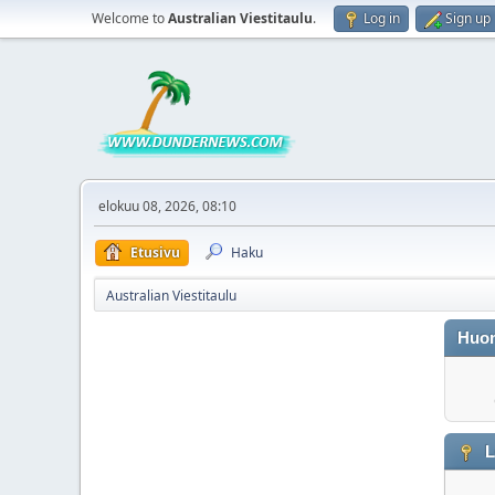
Welcome to
Australian Viestitaulu
.
Log in
Sign up
elokuu 08, 2026, 08:10
Etusivu
Haku
Australian Viestitaulu
Huo
L