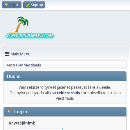
Log in
Sign up
Main Menu
Australian Viestitaulu
Huom!
Vain rekisteröityneet jäsenet pääsevät tälle alueelle.
Ole hyvä ja kirjaudu alla tai
rekisteröidy
tunnuksella Australian
Viestitaulu
Log in
Käyttäjänimi: