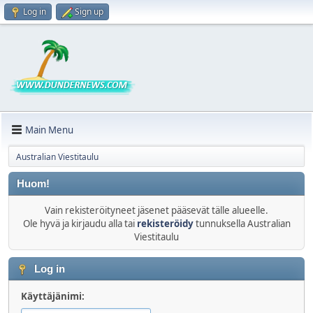
Log in
Sign up
Main Menu
Australian Viestitaulu
Huom!
Vain rekisteröityneet jäsenet pääsevät tälle alueelle.
Ole hyvä ja kirjaudu alla tai
rekisteröidy
tunnuksella Australian
Viestitaulu
Log in
Käyttäjänimi: