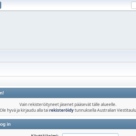
m!
Vain rekisteröityneet jäsenet pääsevät tälle alueelle.
Ole hyvä ja kirjaudu alla tai
rekisteröidy
tunnuksella Australian Viestitaul
og in