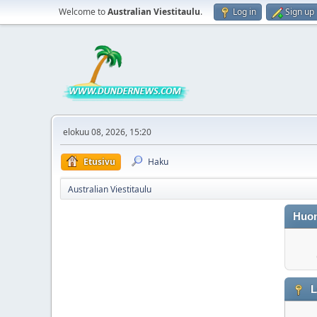
Welcome to
Australian Viestitaulu
.
Log in
Sign up
elokuu 08, 2026, 15:20
Etusivu
Haku
Australian Viestitaulu
Huo
L