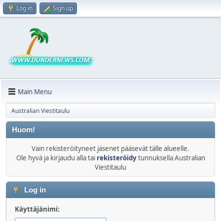
Log in
Sign up
Main Menu
Australian Viestitaulu
Huom!
Vain rekisteröityneet jäsenet pääsevät tälle alueelle.
Ole hyvä ja kirjaudu alla tai
rekisteröidy
tunnuksella Australian
Viestitaulu
Log in
Käyttäjänimi: