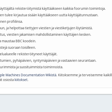
yttäjältä rekisteröitymistä käyttääkseen kaikkia foorumin toimintoja.
ien tulee kirjautua sisään käyttääkseen uutta käyttäjätunnustaan.
nen profiilinsa.
n, ja helpottaa tiettyjen viestien ja viestiketjujen löytämistä.
tus, viestien jakamisen mahdollistaminen käyttäjien kesken.
 ja maustaa BBC koodein.
estejä suoraan toisilleen.
elualueelle rekisteröityneet käyttäjät.
ahtumien, pyhäpäivien, syntymäpäivien ja vastaavien seurantaan.
uurimmista ja suosituimmista toiminnoista.
ple Machines Documentation Wikistä
. Kiitoksemme ja terveisemme kaikille 
dät osiosta
kiitokset
.