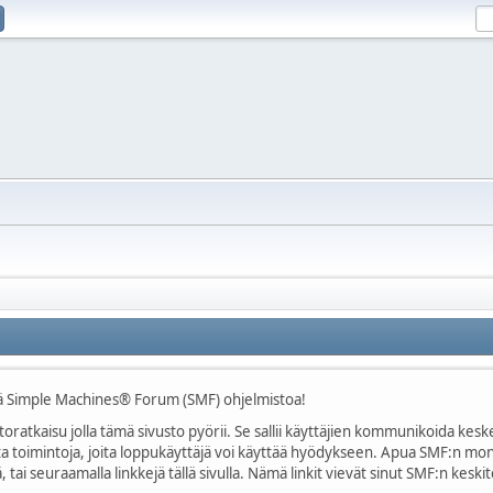
tää Simple Machines® Forum (SMF) ohjelmistoa!
oratkaisu jolla tämä sivusto pyörii. Se sallii käyttäjien kommunikoida keske
kkaita toimintoja, joita loppukäyttäjä voi käyttää hyödykseen. Apua SMF:n m
ai seuraamalla linkkejä tällä sivulla. Nämä linkit vievät sinut SMF:n kes