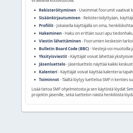
virallisella kotisivustolla.
Rekisteröityminen
- Useimmat foorumit vaativat kä
Sisäänkirjautuminen
- Rekisteröidyttyään, käyttäj
Profiilit
- Jokaisella käyttäjällä on oma, henkilökohtai
Hakeminen
- Haku on erittäin suuri apu tiedonhakuu
Viestin lähettäminen
- Foorumien keskeisin tarkoi
Bulletin Board Code (BBC)
- Viestejä voi muotoilla
Yksityisviestit
- Käyttäjät voivat lähettää yksityisvi
Jäsenluettelo
- Jäsenluettelo näyttää kaikki keskust
Kalenteri
- Käyttäjät voivat käyttää kalenteria tap
Toiminnot
- Täältä löytyy luetteloa SMF:n kenties s
Lisää tietoa SMF ohjelmistosta ja sen käytöstä löydät
Sim
projektin jäsenille, sekä luettelon näistä henkilöistä löy