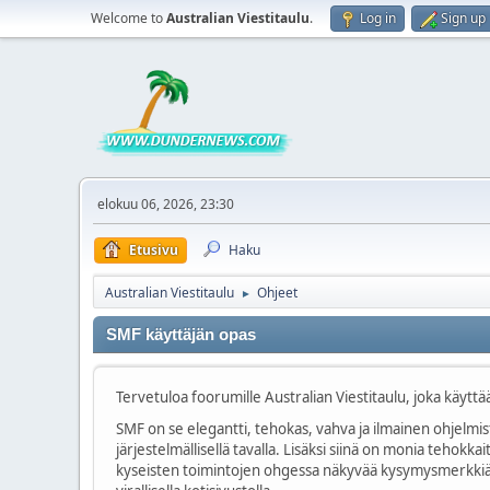
Welcome to
Australian Viestitaulu
.
Log in
Sign up
elokuu 06, 2026, 23:30
Etusivu
Haku
Australian Viestitaulu
Ohjeet
►
SMF käyttäjän opas
Tervetuloa foorumille Australian Viestitaulu, joka käyt
SMF on se elegantti, tehokas, vahva ja ilmainen ohjelmist
järjestelmällisellä tavalla. Lisäksi siinä on monia teho
kyseisten toimintojen ohgessa näkyvää kysymysmerkkiä, t