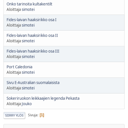
Onko tarinoita kultakentilt
Aloittaja
simotei
Fides-laivan haaksirikko osa I
Aloittaja
simotei
Fides-laivan haaksirikko osa II
Aloittaja
simotei
Fides-laivan haaksirikko osa III
Aloittaja
simotei
Port Caledonia
Aloittaja
simotei
Sivu E-Australian suomalaisista
Aloittaja
simotei
Sokeriruokon leikkaajien legenda Pekasta
Aloittaja
Jouko
Sivuja
1
SIIRRY YLÖS