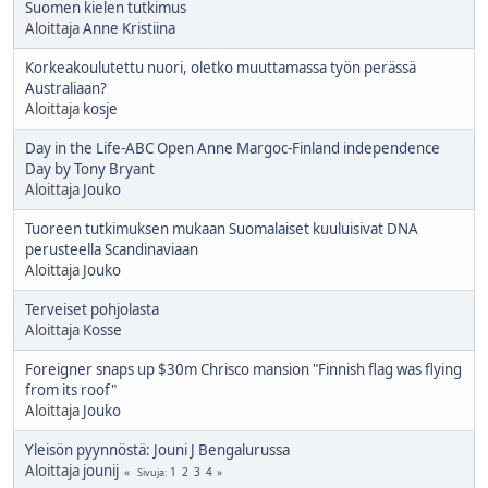
Suomen kielen tutkimus
Aloittaja
Anne Kristiina
Korkeakoulutettu nuori, oletko muuttamassa työn perässä
Australiaan?
Aloittaja
kosje
Day in the Life-ABC Open Anne Margoc-Finland independence
Day by Tony Bryant
Aloittaja
Jouko
Tuoreen tutkimuksen mukaan Suomalaiset kuuluisivat DNA
perusteella Scandinaviaan
Aloittaja
Jouko
Terveiset pohjolasta
Aloittaja
Kosse
Foreigner snaps up $30m Chrisco mansion "Finnish flag was flying
from its roof"
Aloittaja
Jouko
Yleisön pyynnöstä: Jouni J Bengalurussa
Aloittaja
jounij
1
2
3
4
Sivuja