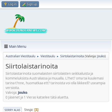
Log in
Sign up
Main Menu
Australian Viestitaulu
Viestitaulu
Siirtolaistarinoita
(Valvoja:
Jouko
)
►
►
Siirtolaistarinoita
Siirtolaistarinoita suomalaisten siirtolaisten seikkailuista ja
kommeluksista Australiassa ja muualla. L?het? oma tai kuulemasi
tarina t?nne, huomatkaa ett? tarinoista voi olla liikkeell? useampia
versioita.
Valvoja:
Jouko
.
0 Jäsenet ja 1 Vieras katselee tätä aluetta.
Sivuja
1
SIIRRY ALAS