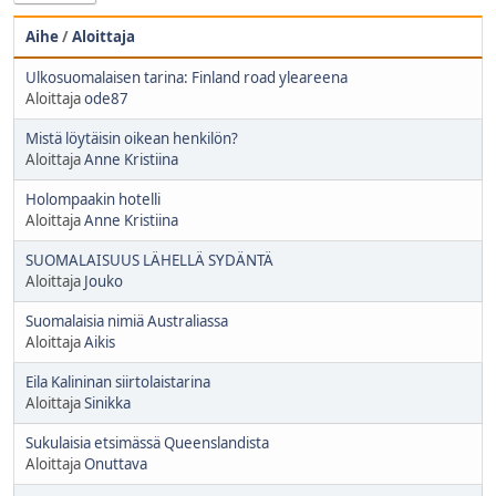
Aihe
/
Aloittaja
Ulkosuomalaisen tarina: Finland road yleareena
Aloittaja
ode87
Mistä löytäisin oikean henkilön?
Aloittaja
Anne Kristiina
Holompaakin hotelli
Aloittaja
Anne Kristiina
SUOMALAISUUS LÄHELLÄ SYDÄNTÄ
Aloittaja
Jouko
Suomalaisia nimiä Australiassa
Aloittaja
Aikis
Eila Kalininan siirtolaistarina
Aloittaja
Sinikka
Sukulaisia etsimässä Queenslandista
Aloittaja
Onuttava