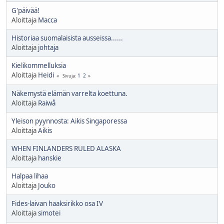
G'päivää!
Aloittaja
Macca
Historiaa suomalaisista ausseissa......
Aloittaja
johtaja
Kielikommelluksia
Aloittaja
Heidi
1
2
Sivuja
Näkemystä elämän varrelta koettuna.
Aloittaja
Raiwå
Yleison pyynnosta: Aikis Singaporessa
Aloittaja
Aikis
WHEN FINLANDERS RULED ALASKA
Aloittaja
hanskie
Halpaa lihaa
Aloittaja
Jouko
Fides-laivan haaksirikko osa IV
Aloittaja
simotei