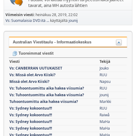
tavarat, aina WH autosta lähtien
Viimeisin viesti:
heinäkuu 28, 2019, 22:02
Vs: Suomalaisia DVD:itä ...
käyttäjältä
jounij
Australian Viestitaulu - Informaatiokeskus
Tuoreimmat viestit
Viesti
Tekijä
Vs: CANBERRAN UUTUKAISET
Jouko
Vs: Missä olet Arvo Kiiski?
RUU
Missä olet Arvo Kiiski?
Napsu
Vs: Tuhoontuomittu aika hakea viisumia?
RUU
Vs: Tuhoontuomittu aika hakea viisumia?
jounij
Tuhoontuomittu aika hakea viisumia?
Markki
Vs: Sydney kokoontuu!!!
RUU
Vs: Sydney kokoontuu!!!
Raiwå
Vs: Sydney kokoontuu!!!
MaHa
Vs: Sydney kokoontuu!!!
MaHa
Vs: Sydney kokoontuu!!!
MaHa