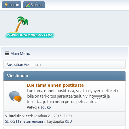
Log in
Sign up
Main Menu
Australian Viestitaulu
Viestitaulu
Lue tämä ennen postitusta
Lue tämä ennen postitusta, sisältää lyhyen nettiketin
jolla on tarkoitus parantaa taulun viihtyvyyttä ja
teroittaa joitain netin perus-pelisääntöjä.
Valvoja:
Jouko
Viimeisin viesti:
kesäkuu 21, 2015, 22:21
SIIRRETTY: Etsin enoani ...
käyttäjältä
RUU