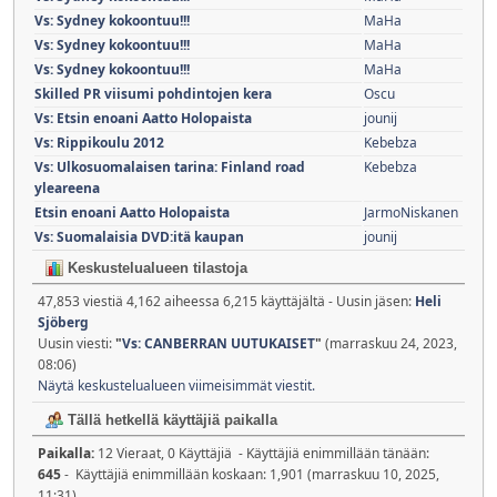
Vs: Sydney kokoontuu!!!
MaHa
Vs: Sydney kokoontuu!!!
MaHa
Vs: Sydney kokoontuu!!!
MaHa
Skilled PR viisumi pohdintojen kera
Oscu
Vs: Etsin enoani Aatto Holopaista
jounij
Vs: Rippikoulu 2012
Kebebza
Vs: Ulkosuomalaisen tarina: Finland road
Kebebza
yleareena
Etsin enoani Aatto Holopaista
JarmoNiskanen
Vs: Suomalaisia DVD:itä kaupan
jounij
Keskustelualueen tilastoja
47,853 viestiä 4,162 aiheessa 6,215 käyttäjältä - Uusin jäsen:
Heli
Sjöberg
Uusin viesti:
"
Vs: CANBERRAN UUTUKAISET
"
(marraskuu 24, 2023,
08:06)
Näytä keskustelualueen viimeisimmät viestit.
Tällä hetkellä käyttäjiä paikalla
Paikalla:
12 Vieraat, 0 Käyttäjiä - Käyttäjiä enimmillään tänään:
645
- Käyttäjiä enimmillään koskaan: 1,901 (marraskuu 10, 2025,
11:31)