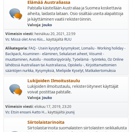
Elämää Australiassa
Palstalla käsitellään Australiaa ja Suomea koskettavia
aiheita, laidasta laitaan. Osio sisältää useita alapalstoja
ja käyttäminen vaatii rekisteröinnin.
Valvoja:
Jouko
Viimeisin viesti:
heinäkuu 20, 2021, 22:59
Vs: Missä olet Arvo Kiis...
käyttäjältä
RUU
Alikategoria
FAQ - Usein kysytyt kysymykset
Lomailu - Working holiday -
Backpack
Asuminen - eläminen
Sekalaiset aiheet
Viisumit -
muuttaminen
Autoilu - moottoripyöräily
Työelämä - työnteko
Oz Online
lähdössä Australiaan tai Australiassa
Opiskelu -
Kirjoittamattomien
sääntöjen nurkka
Kysymyksiä
Mielipide Kyselyt
Matkakertomuksia
Lukijoiden Ilmoitustaulu
Lukijoiden ilmoitustaulu, rekisteröityneet käyttäjät
voivat postittaa palstalle.
Valvoja:
Jouko
Viimeisin viesti:
elokuu 17, 2019, 23:20
Vs: Etsin enoani Aatto H...
käyttäjältä
jounij
Siirtolaistarinoita
Siirtolaistarinoita suomalaisten siirtolaisten seikkailuista