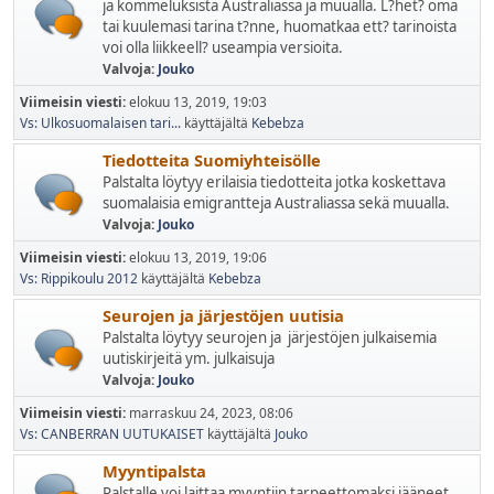
ja kommeluksista Australiassa ja muualla. L?het? oma
tai kuulemasi tarina t?nne, huomatkaa ett? tarinoista
voi olla liikkeell? useampia versioita.
Valvoja:
Jouko
Viimeisin viesti:
elokuu 13, 2019, 19:03
Vs: Ulkosuomalaisen tari...
käyttäjältä
Kebebza
Tiedotteita Suomiyhteisölle
Palstalta löytyy erilaisia tiedotteita jotka koskettava
suomalaisia emigrantteja Australiassa sekä muualla.
Valvoja:
Jouko
Viimeisin viesti:
elokuu 13, 2019, 19:06
Vs: Rippikoulu 2012
käyttäjältä
Kebebza
Seurojen ja järjestöjen uutisia
Palstalta löytyy seurojen ja järjestöjen julkaisemia
uutiskirjeitä ym. julkaisuja
Valvoja:
Jouko
Viimeisin viesti:
marraskuu 24, 2023, 08:06
Vs: CANBERRAN UUTUKAISET
käyttäjältä
Jouko
Myyntipalsta
Palstalle voi laittaa myyntiin tarpeettomaksi jääneet