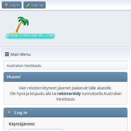
Log in
Sign up
Main Menu
Australian Viestitaulu
Huom!
Vain rekisteröityneet jäsenet pääsevät tälle alueelle.
Ole hyvä ja kirjaudu alla tai
rekisteröidy
tunnuksella Australian
Viestitaulu
Log in
Käyttäjänimi: