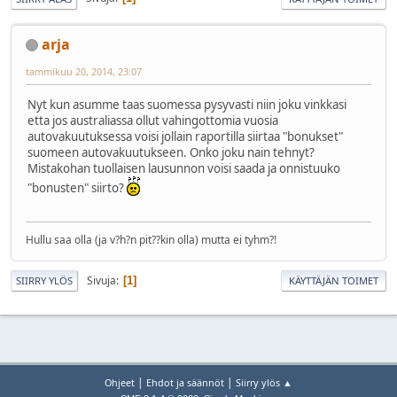
arja
tammikuu 20, 2014, 23:07
Nyt kun asumme taas suomessa pysyvasti niin joku vinkkasi
etta jos australiassa ollut vahingottomia vuosia
autovakuutuksessa voisi jollain raportilla siirtaa "bonukset"
suomeen autovakuutukseen. Onko joku nain tehnyt?
Mistakohan tuollaisen lausunnon voisi saada ja onnistuuko
"bonusten" siirto?
Hullu saa olla (ja v?h?n pit??kin olla) mutta ei tyhm?!
Sivuja
1
SIIRRY YLÖS
KÄYTTÄJÄN TOIMET
|
|
Ohjeet
Ehdot ja säännöt
Siirry ylös ▲