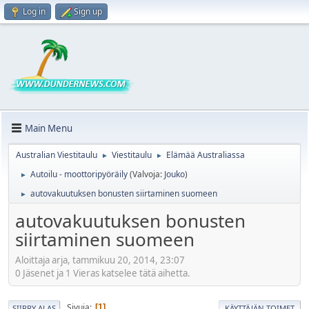
Log in
Sign up
Main Menu
Australian Viestitaulu
Viestitaulu
Elämää Australiassa
►
►
Autoilu - moottoripyöräily
(Valvoja:
Jouko
)
►
autovakuutuksen bonusten siirtaminen suomeen
►
autovakuutuksen bonusten
siirtaminen suomeen
Aloittaja arja, tammikuu 20, 2014, 23:07
0 Jäsenet ja 1 Vieras katselee tätä aihetta.
Sivuja
1
SIIRRY ALAS
KÄYTTÄJÄN TOIMET