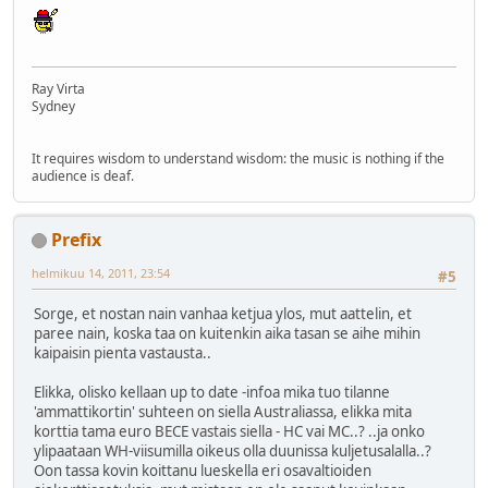
Ray Virta
Sydney
It requires wisdom to understand wisdom: the music is nothing if the
audience is deaf.
Prefix
helmikuu 14, 2011, 23:54
#5
Sorge, et nostan nain vanhaa ketjua ylos, mut aattelin, et
paree nain, koska taa on kuitenkin aika tasan se aihe mihin
kaipaisin pienta vastausta..
Elikka, olisko kellaan up to date -infoa mika tuo tilanne
'ammattikortin' suhteen on siella Australiassa, elikka mita
korttia tama euro BECE vastais siella - HC vai MC..? ..ja onko
ylipaataan WH-viisumilla oikeus olla duunissa kuljetusalalla..?
Oon tassa kovin koittanu lueskella eri osavaltioiden