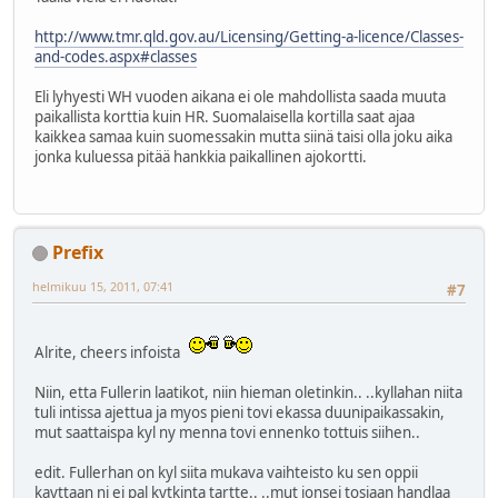
http://www.tmr.qld.gov.au/Licensing/Getting-a-licence/Classes-
and-codes.aspx#classes
Eli lyhyesti WH vuoden aikana ei ole mahdollista saada muuta
paikallista korttia kuin HR. Suomalaisella kortilla saat ajaa
kaikkea samaa kuin suomessakin mutta siinä taisi olla joku aika
jonka kuluessa pitää hankkia paikallinen ajokortti.
Prefix
helmikuu 15, 2011, 07:41
#7
Alrite, cheers infoista
Niin, etta Fullerin laatikot, niin hieman oletinkin.. ..kyllahan niita
tuli intissa ajettua ja myos pieni tovi ekassa duunipaikassakin,
mut saattaispa kyl ny menna tovi ennenko tottuis siihen..
edit. Fullerhan on kyl siita mukava vaihteisto ku sen oppii
kayttaan ni ei pal kytkinta tartte.. ..mut jonsei tosiaan handlaa