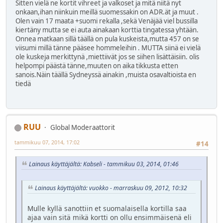
Sitten vielä ne kortit vihreet ja valkoset ja mitä niitä nyt
onkaan,ihan niinkuin meillä suomessakin on ADR.ät ja muut .
Olen vain 17 maata +suomi rekalla ,sekä Venäjää viel bussilla
kiertäny mutta se ei auta ainakaan korttia tingatessa yhtään.
Onnea matkaan sillä täällä on pula kuskeista,mutta 457 on se
viisumi millä tänne pääsee hommeleihin . MUTTA siinä ei vielä
ole kuskeja merkittynä ,miettiivät jos se siihen lisättäisiin. olis
helpompi päästä tänne,muuten on aika tikkusta etten
sanois.Näin täällä Sydneyssä ainakin ,muista osavaltioista en
tiedä
RUU
Global Moderaattorit
tammikuu 07, 2014, 17:02
#14
Lainaus käyttäjältä: Kabseli - tammikuu 03, 2014, 01:46
Lainaus käyttäjältä: vuokko - marraskuu 09, 2012, 10:32
Mulle kyllä sanottiin et suomalaisella kortilla saa
ajaa vain sitä mikä kortti on ollu ensimmäisenä eli