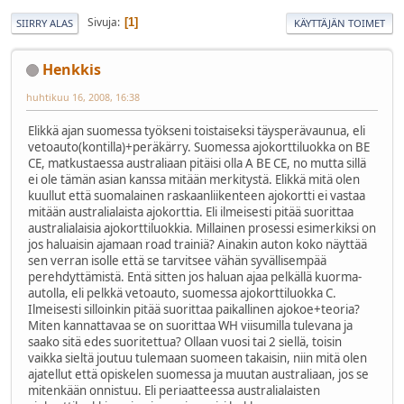
Sivuja
1
SIIRRY ALAS
KÄYTTÄJÄN TOIMET
Henkkis
huhtikuu 16, 2008, 16:38
Elikkä ajan suomessa työkseni toistaiseksi täysperävaunua, eli
vetoauto(kontilla)+peräkärry. Suomessa ajokorttiluokka on BE
CE, matkustaessa australiaan pitäisi olla A BE CE, no mutta sillä
ei ole tämän asian kanssa mitään merkitystä. Elikkä mitä olen
kuullut että suomalainen raskaanliikenteen ajokortti ei vastaa
mitään australialaista ajokorttia. Eli ilmeisesti pitää suorittaa
australialaisia ajokorttiluokkia. Millainen prosessi esimerkiksi on
jos haluaisin ajamaan road trainiä? Ainakin auton koko näyttää
sen verran isolle että se tarvitsee vähän syvällisempää
perehdyttämistä. Entä sitten jos haluan ajaa pelkällä kuorma-
autolla, eli pelkkä vetoauto, suomessa ajokorttiluokka C.
Ilmeisesti silloinkin pitää suorittaa paikallinen ajokoe+teoria?
Miten kannattavaa se on suorittaa WH viisumilla tulevana ja
saako sitä edes suoritettua? Ollaan vuosi tai 2 siellä, toisin
vaikka sieltä joutuu tulemaan suomeen takaisin, niin mitä olen
ajatellut että opiskelen suomessa ja muutan australiaan, jos se
mitenkään onnistuu. Eli periaatteessa australialaisten