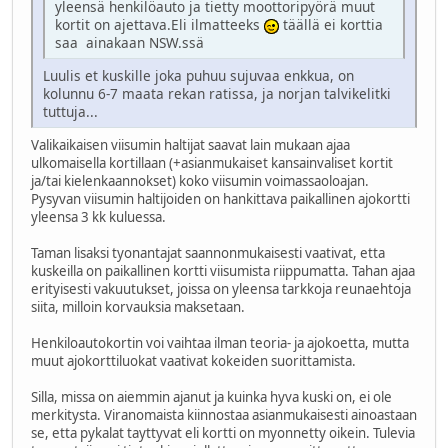
yleensä henkilöauto ja tietty moottoripyörä muut
kortit on ajettava.Eli ilmatteeks
täällä ei korttia
saa ainakaan NSW.ssä
Luulis et kuskille joka puhuu sujuvaa enkkua, on
kolunnu 6-7 maata rekan ratissa, ja norjan talvikelitki
tuttuja...
Valikaikaisen viisumin haltijat saavat lain mukaan ajaa
ulkomaisella kortillaan (+asianmukaiset kansainvaliset kortit
ja/tai kielenkaannokset) koko viisumin voimassaoloajan.
Pysyvan viisumin haltijoiden on hankittava paikallinen ajokortti
yleensa 3 kk kuluessa.
Taman lisaksi tyonantajat saannonmukaisesti vaativat, etta
kuskeilla on paikallinen kortti viisumista riippumatta. Tahan ajaa
erityisesti vakuutukset, joissa on yleensa tarkkoja reunaehtoja
siita, milloin korvauksia maksetaan.
Henkiloautokortin voi vaihtaa ilman teoria- ja ajokoetta, mutta
muut ajokorttiluokat vaativat kokeiden suorittamista.
Silla, missa on aiemmin ajanut ja kuinka hyva kuski on, ei ole
merkitysta. Viranomaista kiinnostaa asianmukaisesti ainoastaan
se, etta pykalat tayttyvat eli kortti on myonnetty oikein. Tulevia