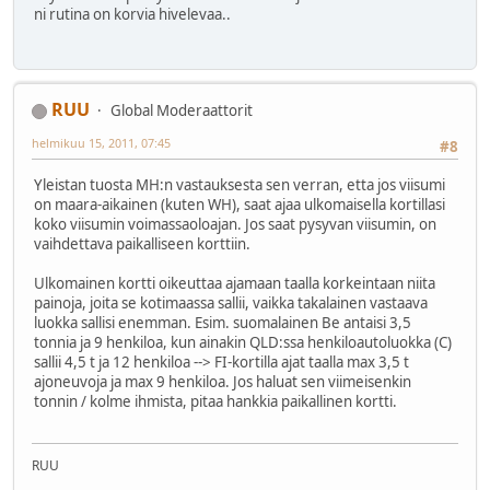
ni rutina on korvia hivelevaa..
RUU
Global Moderaattorit
helmikuu 15, 2011, 07:45
#8
Yleistan tuosta MH:n vastauksesta sen verran, etta jos viisumi
on maara-aikainen (kuten WH), saat ajaa ulkomaisella kortillasi
koko viisumin voimassaoloajan. Jos saat pysyvan viisumin, on
vaihdettava paikalliseen korttiin.
Ulkomainen kortti oikeuttaa ajamaan taalla korkeintaan niita
painoja, joita se kotimaassa sallii, vaikka takalainen vastaava
luokka sallisi enemman. Esim. suomalainen Be antaisi 3,5
tonnia ja 9 henkiloa, kun ainakin QLD:ssa henkiloautoluokka (C)
sallii 4,5 t ja 12 henkiloa --> FI-kortilla ajat taalla max 3,5 t
ajoneuvoja ja max 9 henkiloa. Jos haluat sen viimeisenkin
tonnin / kolme ihmista, pitaa hankkia paikallinen kortti.
RUU