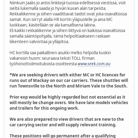
Niinkuin Jaaks jo antoi linkkejä tuossa edellisessä viestissä, voit
sieltä lukemalla saada jo hyvän kuvan alan tarpeista.
Rekkaliikenne ja siihen vaadittavat taidot ovat joka osavaltiossa
samat. Kun siirryt alalla HR kortin yläpuolelle ja aina MC
luokkaan, käsitellään se ala kansallisena lakina.
Eli kaikki rekkaliikenne ja siihen liittyvä on kaikissa osavaltoissa
samalla sääntöpohjalla, tämä helpoittaakseen raskaan
liikenteen valvontaa ja ylläpitoa.
HC kortilla saa paikallinen asukki melko helpolla kuskin
vakanssin huom: seuraava teksti TOLL firman
työhönottoilmoituksista osoitteesta
www.seek.com.au
*We are seeking drivers with either MC or HC licences for
runs out of Mackay on our car carriers. These shuttles will
run Townsville to the North and Miriam Vale to the South.
Prior exp would be highly regarded but not essential as it
will mostly be change overs. We have late models vehicles
and trailers for this ongoing work.
We are also prepared to view drivers that are new to the
car carrying sector and will supply relevant training.
These positions will go permanent after a qualifying