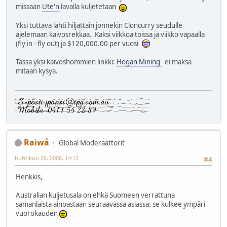
missaan
Ute'n
lavalla kuljetetaan
Yksi tuttava lahti hiljattain jonnekin Cloncurry seudulle
ajelemaan kaivosrekkaa. Kaksi viikkoa toissa ja viikko vapaalla
(fly in - fly out) ja $120,000.00 per vuosi
Tassa yksi kaivoshommien linkki:
Hogan Mining
ei maksa
mitaan kysya.
Raiwå
Global Moderaattorit
huhtikuu 20, 2008, 14:12
#4
Henkkis,
Australian kuljetusala on ehkä Suomeen verrattuna
samanlaista ainoastaan seuraavassa asiassa: se kulkee ympäri
vuorokauden