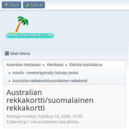
Log in
Sign up
Main Menu
Australian Viestitaulu
Viestitaulu
Elämää Australiassa
►
►
Autoilu - moottoripyöräily
(Valvoja:
Jouko
)
►
Australian rekkakortti/suomalainen rekkakortti
►
Australian
rekkakortti/suomalainen
rekkakortti
Aloittaja Henkkis, huhtikuu 16, 2008, 16:38
0 Jäsenet ja 1 Vieras katselee tätä aihetta.