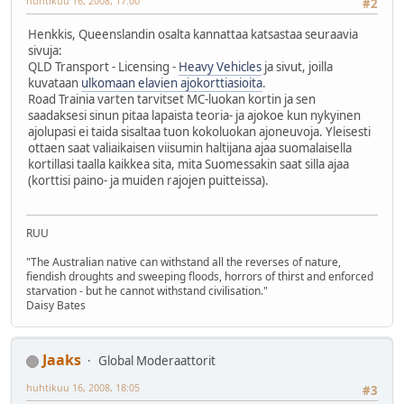
huhtikuu 16, 2008, 17:00
#2
Henkkis, Queenslandin osalta kannattaa katsastaa seuraavia
sivuja:
QLD Transport - Licensing -
Heavy Vehicles
ja sivut, joilla
kuvataan
ulkomaan elavien ajokorttiasioita
.
Road Trainia varten tarvitset MC-luokan kortin ja sen
saadaksesi sinun pitaa lapaista teoria- ja ajokoe kun nykyinen
ajolupasi ei taida sisaltaa tuon kokoluokan ajoneuvoja. Yleisesti
ottaen saat valiaikaisen viisumin haltijana ajaa suomalaisella
kortillasi taalla kaikkea sita, mita Suomessakin saat silla ajaa
(korttisi paino- ja muiden rajojen puitteissa).
RUU
"The Australian native can withstand all the reverses of nature,
fiendish droughts and sweeping floods, horrors of thirst and enforced
starvation - but he cannot withstand civilisation."
Daisy Bates
Jaaks
Global Moderaattorit
huhtikuu 16, 2008, 18:05
#3