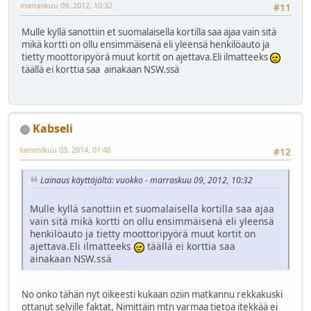
marraskuu 09, 2012, 10:32
#11
Mulle kyllä sanottiin et suomalaisella kortilla saa ajaa vain sitä
mikä kortti on ollu ensimmäisenä eli yleensä henkilöauto ja
tietty moottoripyörä muut kortit on ajettava.Eli ilmatteeks
täällä ei korttia saa ainakaan NSW.ssä
Kabseli
tammikuu 03, 2014, 01:46
#12
Lainaus käyttäjältä: vuokko - marraskuu 09, 2012, 10:32
Mulle kyllä sanottiin et suomalaisella kortilla saa ajaa
vain sitä mikä kortti on ollu ensimmäisenä eli yleensä
henkilöauto ja tietty moottoripyörä muut kortit on
ajettava.Eli ilmatteeks
täällä ei korttia saa
ainakaan NSW.ssä
No onko tähän nyt oikeesti kukaan oziin matkannu rekkakuski
ottanut selville faktat, Nimittäin mtn varmaa tietoa itekkää ei