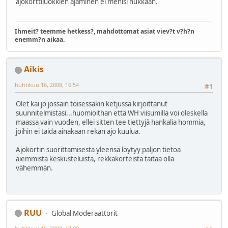
ajokorttiluokkien ajaminen ei menisi hukkaan.
Ihmeit? teemme hetkess?, mahdottomat asiat viev?t v?h?n
enemm?n aikaa.
Aikis
huhtikuu 16, 2008, 16:54
#1
Olet kai jo jossain toisessakin ketjussa kirjoittanut
suunnitelmistasi...huomioithan että WH viisumilla voi oleskella
maassa vain vuoden, ellei sitten tee tiettyjä hankalia hommia,
joihin ei taida ainakaan rekan ajo kuulua.
Ajokortin suorittamisesta yleensä löytyy paljon tietoa
aiemmista keskusteluista, rekkakorteista taitaa olla
vähemmän.
RUU
Global Moderaattorit