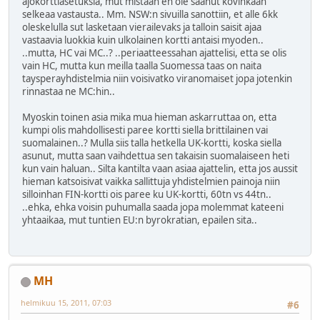
ajokorttiasetuksia, mut mistaan en ole saanut kovinkaan
selkeaa vastausta.. Mm. NSW:n sivuilla sanottiin, et alle 6kk
oleskelulla sut lasketaan vierailevaks ja talloin saisit ajaa
vastaavia luokkia kuin ulkolainen kortti antaisi myoden..
..mutta, HC vai MC..? ..periaatteessahan ajattelisi, etta se olis
vain HC, mutta kun meilla taalla Suomessa taas on naita
taysperayhdistelmia niin voisivatko viranomaiset jopa jotenkin
rinnastaa ne MC:hin..
Myoskin toinen asia mika mua hieman askarruttaa on, etta
kumpi olis mahdollisesti paree kortti siella brittilainen vai
suomalainen..? Mulla siis talla hetkella UK-kortti, koska siella
asunut, mutta saan vaihdettua sen takaisin suomalaiseen heti
kun vain haluan.. Silta kantilta vaan asiaa ajattelin, etta jos aussit
hieman katsoisivat vaikka sallittuja yhdistelmien painoja niin
silloinhan FIN-kortti ois paree ku UK-kortti, 60tn vs 44tn..
..ehka, ehka voisin puhumalla saada jopa molemmat kateeni
yhtaaikaa, mut tuntien EU:n byrokratian, epailen sita..
MH
helmikuu 15, 2011, 07:03
#6