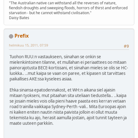
"The Australian native can withstand all the reverses of nature,
fiendish droughts and sweeping floods, horrors of thirst and enforced
starvation - but he cannot withstand civilisation."
Daisy Bates
Prefix
helmikuu 15, 2011, 07:59
#9
Tuohon RUU:n vastaukseen, siinahan se onkin se
mielenkiintoinen tilanne, et mullahan ei periaattees oo mitaan
painorajotusta BECE-kortissani, et siinahan mieles se olis se HC-
luokka.. ..mut kaipa se vaan on paree, et kipasen sit tarvittaes
paikallises AKE:ssa kyselees asiaa.
Ehka sinansa epatodennakost, et WH:n aikana siel ajaisin
mitaan tyokseni, mut pitaahan sita uteliaan tiedustella.. ..kaipa
se josain mieles vois olla pieni haave paasta ees kerran vetaan
road trainilla vaikkapa Sydney-Perth -vali.. Mita Euroopas ajoin
ni kaiken eniten nautin niista paivista jolloin ei ollut muuta
tekemista ku ajo, herasit aamulla jostain, ajoit tunnit tayteen ja
maate uuteen parkkiin.