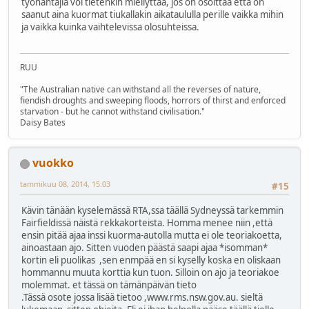
tyonantajia voi tietenkin miellyttaa, jos on osoittaa etta on
saanut aina kuormat tiukallakin aikataululla perille vaikka mihin
ja vaikka kuinka vaihtelevissa olosuhteissa.
RUU
"The Australian native can withstand all the reverses of nature,
fiendish droughts and sweeping floods, horrors of thirst and enforced
starvation - but he cannot withstand civilisation."
Daisy Bates
vuokko
tammikuu 08, 2014, 15:03
#15
Kävin tänään kyselemässä RTA,ssa täällä Sydneyssä tarkemmin
Fairfieldissä näistä rekkakorteista. Homma menee niin ,että
ensin pitää ajaa inssi kuorma-autolla mutta ei ole teoriakoetta,
ainoastaan ajo. Sitten vuoden päästä saapi ajaa *isomman*
kortin eli puolikas ,sen enmpää en si kyselly koska en oliskaan
hommannu muuta korttia kun tuon. Silloin on ajo ja teoriakoe
molemmat. et tässä on tämänpäivän tieto
.Tässä osote jossa lisää tietoo ,www.rms.nsw.gov.au. sieltä