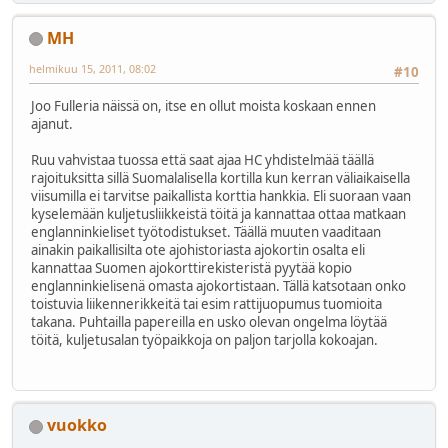
MH
helmikuu 15, 2011, 08:02
#10
Joo Fulleria näissä on, itse en ollut moista koskaan ennen
ajanut.
Ruu vahvistaa tuossa että saat ajaa HC yhdistelmää täällä
rajoituksitta sillä Suomalalisella kortilla kun kerran väliaikaisella
viisumilla ei tarvitse paikallista korttia hankkia. Eli suoraan vaan
kyselemään kuljetusliikkeistä töitä ja kannattaa ottaa matkaan
englanninkieliset työtodistukset. Täällä muuten vaaditaan
ainakin paikallisilta ote ajohistoriasta ajokortin osalta eli
kannattaa Suomen ajokorttirekisteristä pyytää kopio
englanninkielisenä omasta ajokortistaan. Tällä katsotaan onko
toistuvia liikennerikkeitä tai esim rattijuopumus tuomioita
takana. Puhtailla papereilla en usko olevan ongelma löytää
töitä, kuljetusalan työpaikkoja on paljon tarjolla kokoajan.
vuokko