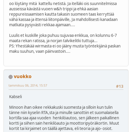
oo löytäny mitä kattellu netistä. Ja itelläki ois suunnitelmissa
ausseissa kävästä vuoen w&h trippi ja ehkä aasian
reppureissaamisen kautta takasin suomeen taas kerryttää
vähä kassaa ja ittensä liitonpäiville, Ja mahdollisesti kanadaan
matkata pysyvästi rekkaa ajamaan....
Luulis et kuskille joka puhuu sujuvaa enkkua, on kolunnu 6-7
maata rekan ratissa, ja norjan talvikelitki tuttuja...
PS: Yhestäkää wirmasta ei oo jääny musta työntekijänä paskan
maku suuhun, vaan päinvastoin....
vuokko
tammikuu 06, 2014, 15:57
#13
Kabseli
Minoon ihan oikee rekkakuski suomesta ja silloin kun tulin
tänne niin kyselin RTA,sta ja minulle sanottiin et suomalaisella
kortilla saa ajaa vuoden henkilöautoo, sen jälkeen paikallinen
kortti ja siihen sain henkilöauto ja moottoripyöräkortin. Muut
kortit tai kirjaimet on täällä ajettava, eli teoria ja ajo- osiot.