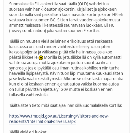
Suomalaisella EU ajokortilla saat täällä (QLD) vaihdettua
suoraan vain henkilöauton ajokortin. Kirjalliset ja ajokokeen
suorittamalla saat paikallisen kuorma-auto kortin joka on HR eli
vastaava kuin suomen BC. Sitten tarvit vuoden ajokokemusta
ammattimaisessa liikenteessä seuraavaan luokkaan. Eli HC
(heavy combination) joka vastaa suomen E korttia.
Täällä on muuten vielä sellainen erikoisuus että raskaassa
kalustossa on road ranger vaihteisto eli ei syncroa joten
kaksoispoljenta ja välikaasu pitää olla hallinnassa jos aikoo
päästä liikkeelle
Monilla kuljetusliikkeillä on kyllä automaatti
vaihteisia autoja mutta ajokokeen joutuu suorittaa ilman
syncroa ja jos ei pykälät osu ilman rutinaa kohilleen niin turha
haaveilla läpipääsystä. Kävin tuon läpi muutama kuukausi sitten
ja se kyllä vaatii keskittymistä. Alkuun se oli sellaista haparointia
kun ei olisi koskaan ennen ajanut autoa vaikka kuorma-autoa
on tullut päivittäin ajettua yli 20v mutta ei koskaan ennen
tollasella vaihteistolla.
Täältä sitten tieto mitä saat ajaa ihan sillä Suomalalisella kortilla:
http://www.tmr.qld.gov.au/Licensing/Visitors-and-new-
residents/International-drivers.aspx
Täällä vielä eri luokat: