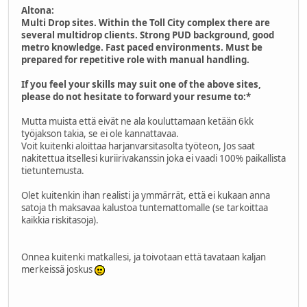
Altona:
Multi Drop sites. Within the Toll City complex there are
several multidrop clients. Strong PUD background, good
metro knowledge. Fast paced environments. Must be
prepared for repetitive role with manual handling.
If you feel your skills may suit one of the above sites,
please do not hesitate to forward your resume to:*
Mutta muista että eivät ne ala kouluttamaan ketään 6kk
työjakson takia, se ei ole kannattavaa.
Voit kuitenki aloittaa harjanvarsitasolta työteon, Jos saat
nakitettua itsellesi kuriirivakanssin joka ei vaadi 100% paikallista
tietuntemusta.
Olet kuitenkin ihan realisti ja ymmärrät, että ei kukaan anna
satoja th maksavaa kalustoa tuntemattomalle (se tarkoittaa
kaikkia riskitasoja).
Onnea kuitenki matkallesi, ja toivotaan että tavataan kaljan
merkeissä joskus