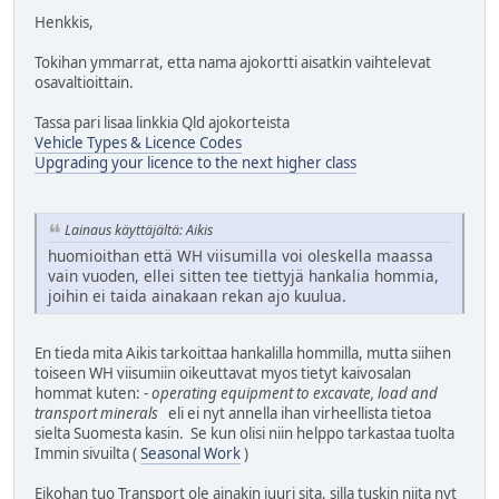
Henkkis,
Tokihan ymmarrat, etta nama ajokortti aisatkin vaihtelevat
osavaltioittain.
Tassa pari lisaa linkkia Qld ajokorteista
Vehicle Types & Licence Codes
Upgrading your licence to the next higher class
Lainaus käyttäjältä: Aikis
huomioithan että WH viisumilla voi oleskella maassa
vain vuoden, ellei sitten tee tiettyjä hankalia hommia,
joihin ei taida ainakaan rekan ajo kuulua.
En tieda mita Aikis tarkoittaa hankalilla hommilla, mutta siihen
toiseen WH viisumiin oikeuttavat myos tietyt kaivosalan
hommat kuten: -
operating equipment to excavate, load and
transport minerals
eli ei nyt annella ihan virheellista tietoa
sielta Suomesta kasin. Se kun olisi niin helppo tarkastaa tuolta
Immin sivuilta (
Seasonal Work
)
Eikohan tuo Transport ole ainakin juuri sita, silla tuskin niita nyt