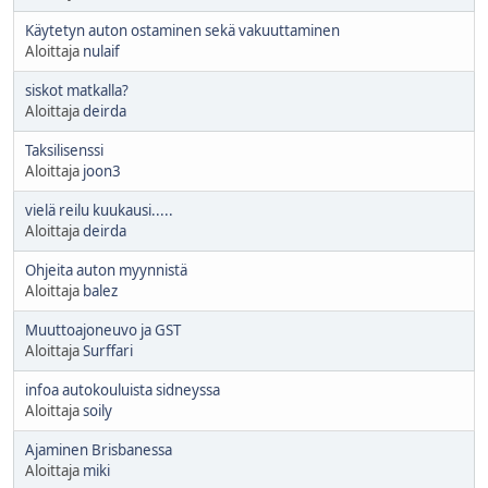
Käytetyn auton ostaminen sekä vakuuttaminen
Aloittaja
nulaif
siskot matkalla?
Aloittaja
deirda
Taksilisenssi
Aloittaja
joon3
vielä reilu kuukausi.....
Aloittaja
deirda
Ohjeita auton myynnistä
Aloittaja
balez
Muuttoajoneuvo ja GST
Aloittaja
Surffari
infoa autokouluista sidneyssa
Aloittaja
soily
Ajaminen Brisbanessa
Aloittaja
miki