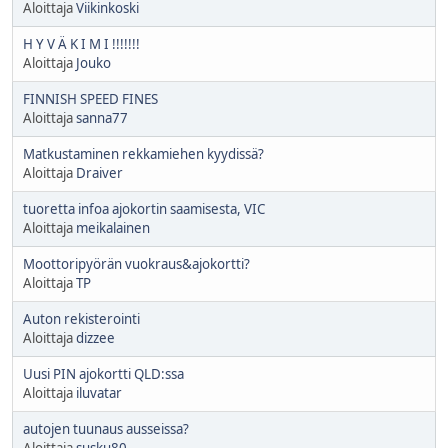
Aloittaja
Viikinkoski
H Y V Ä K I M I !!!!!!!
Aloittaja
Jouko
FINNISH SPEED FINES
Aloittaja
sanna77
Matkustaminen rekkamiehen kyydissä?
Aloittaja
Draiver
tuoretta infoa ajokortin saamisesta, VIC
Aloittaja
meikalainen
Moottoripyörän vuokraus&ajokortti?
Aloittaja
TP
Auton rekisterointi
Aloittaja
dizzee
Uusi PIN ajokortti QLD:ssa
Aloittaja
iluvatar
autojen tuunaus ausseissa?
Aloittaja
susku80