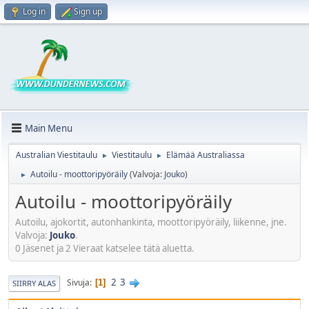
Log in
Sign up
Main Menu
Australian Viestitaulu
Viestitaulu
Elämää Australiassa
►
►
Autoilu - moottoripyöräily
(Valvoja:
Jouko
)
►
Autoilu - moottoripyöräily
Autoilu, ajokortit, autonhankinta, moottoripyöräily, liikenne, jne.
Valvoja:
Jouko
.
0 Jäsenet ja 2 Vieraat katselee tätä aluetta.
2
3
Sivuja
1
SIIRRY ALAS