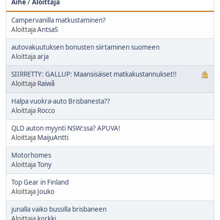
Aihe
/
Aloittaja
Campervanilla matkustaminen?
Aloittaja
AntsaS
autovakuutuksen bonusten siirtaminen suomeen
Aloittaja
arja
SIIRRETTY: GALLUP: Maansisäiset matkakustannukset!!
Aloittaja
Raiwå
Halpa vuokra-auto Brisbanesta??
Aloittaja
Rocco
QLD auton myynti NSW:ssa? APUVA!
Aloittaja
MaijuAntti
Motorhomes
Aloittaja
Tony
Top Gear in Finland
Aloittaja
Jouko
junalla vaiko bussilla brisbaneen
Aloittaja
korkki