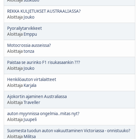
REKKA KULJETUKSET AUSTRAALIASSA?
Aloittaja
Jouko
Pyorailytarvikkeet
Aloittaja
Emppu
Motocrossia ausseissa?
Aloittaja
tonza
Paistaa se aurinko F1 risukasaankin ???
Aloittaja
Jouko
Henkilöauton virtalaitteet
Aloittaja
Karjala
Ajokortin ajaminen Australiassa
Aloittaja
Traveller
auton myynnissa ongelmia..mitas nyt?
Aloittaja
Juupeli
Suomesta tuodun auton vakuuttaminen Victoriassa - onnistuuko?
Aloittaja
Militsa