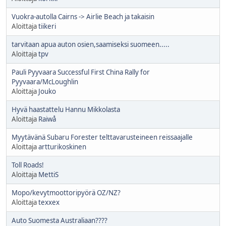
Vuokra-autolla Cairns -> Airlie Beach ja takaisin
Aloittaja
tiikeri
tarvitaan apua auton osien,saamiseksi suomeen.....
Aloittaja
tpv
Pauli Pyyvaara Successful First China Rally for
Pyyvaara/McLoughlin
Aloittaja
Jouko
Hyvä haastattelu Hannu Mikkolasta
Aloittaja
Raiwå
Myytävänä Subaru Forester telttavarusteineen reissaajalle
Aloittaja
artturikoskinen
Toll Roads!
Aloittaja
MettiS
Mopo/kevytmoottoripyörä OZ/NZ?
Aloittaja
texxex
Auto Suomesta Australiaan????