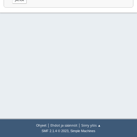
|
|
Ohjeet
Ehdot ja säännöt
Siirry ylös ▲
,
SMF 2.1.4 © 2023
Simple Machines