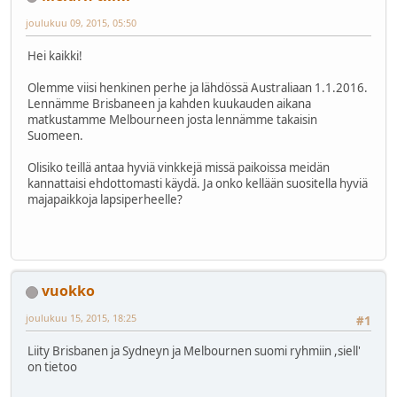
joulukuu 09, 2015, 05:50
Hei kaikki!
Olemme viisi henkinen perhe ja lähdössä Australiaan 1.1.2016.
Lennämme Brisbaneen ja kahden kuukauden aikana
matkustamme Melbourneen josta lennämme takaisin
Suomeen.
Olisiko teillä antaa hyviä vinkkejä missä paikoissa meidän
kannattaisi ehdottomasti käydä. Ja onko kellään suositella hyviä
majapaikkoja lapsiperheelle?
vuokko
joulukuu 15, 2015, 18:25
#1
Liity Brisbanen ja Sydneyn ja Melbournen suomi ryhmiin ,siell'
on tietoo