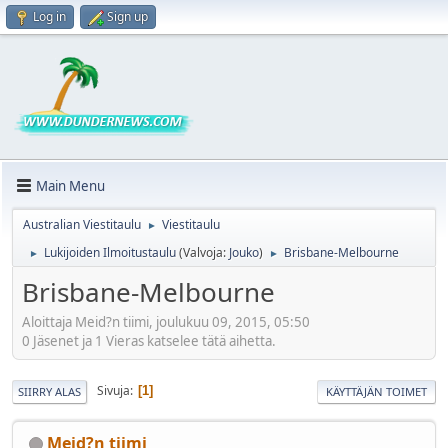
Log in
Sign up
Main Menu
Australian Viestitaulu
Viestitaulu
►
Lukijoiden Ilmoitustaulu
(Valvoja:
Jouko
)
Brisbane-Melbourne
►
►
Brisbane-Melbourne
Aloittaja Meid?n tiimi, joulukuu 09, 2015, 05:50
0 Jäsenet ja 1 Vieras katselee tätä aihetta.
Sivuja
1
SIIRRY ALAS
KÄYTTÄJÄN TOIMET
Meid?n tiimi