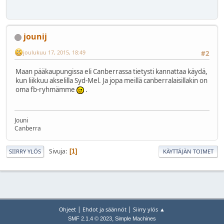
jounij
joulukuu 17, 2015, 18:49
#2
Maan pääkaupungissa eli Canberrassa tietysti kannattaa käydä,
kun liikkuu akselilla Syd-Mel. Ja jopa meillä canberralaisillakin on
oma fb-ryhmämme
.
Jouni
Canberra
Sivuja
1
SIIRRY YLÖS
KÄYTTÄJÄN TOIMET
|
|
Ohjeet
Ehdot ja säännöt
Siirry ylös ▲
,
SMF 2.1.4 © 2023
Simple Machines