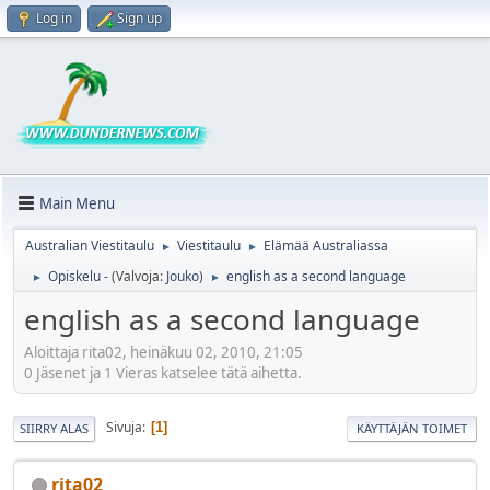
Log in
Sign up
Main Menu
Australian Viestitaulu
Viestitaulu
Elämää Australiassa
►
►
Opiskelu -
(Valvoja:
Jouko
)
english as a second language
►
►
english as a second language
Aloittaja rita02, heinäkuu 02, 2010, 21:05
0 Jäsenet ja 1 Vieras katselee tätä aihetta.
Sivuja
1
SIIRRY ALAS
KÄYTTÄJÄN TOIMET
rita02