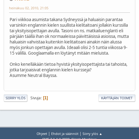
heinäkuu 02, 2010, 21:05
Pari viikkoa asumista takana Sydneyssä ja haluaisin parantaa
varsinkin englannin kielen suullista kielitaitoani jollakin kurssilla
tai yksityisopettajan avulla. Tasoni on ns. matkailuenglanti eli
pärjään täällä ihan ok normaaleissa päivittäisissä asioissa, mutta
haluaisin vahvistaa kuitenkin kielitaitoani ainakin näin alussa
myös jonkun opettajan avulla. Ideaali olisi 2-5 tuntia viikossa 9-
15 välillä. Googlaamalla en löytänyt mitään mieluista.
Onko kenelläkään tietoa hyvistä yksityisopettajista tai tahoista,
jotka tarjoaisivat englannin kielen kursseja?
Asumme Neutral Bayssa.
Sivuja
1
SIIRRY YLÖS
KÄYTTÄJÄN TOIMET
|
|
Ohjeet
Ehdot ja säännöt
Siirry ylös ▲