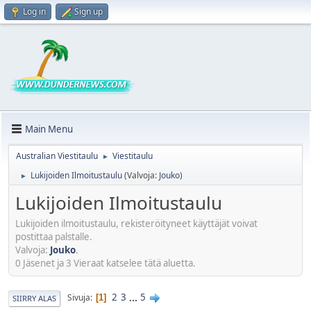
Log in
Sign up
Main Menu
Australian Viestitaulu
Viestitaulu
►
Lukijoiden Ilmoitustaulu
(Valvoja:
Jouko
)
►
Lukijoiden Ilmoitustaulu
Lukijoiden ilmoitustaulu, rekisteröityneet käyttäjät voivat
postittaa palstalle.
Valvoja:
Jouko
.
0 Jäsenet ja 3 Vieraat katselee tätä aluetta.
2
3
...
5
Sivuja
1
SIIRRY ALAS