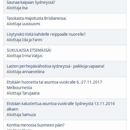
Saunaa kaipaan Sydneyssä?
Aloittaja
lisa
Tasokasta majoitusta Brisbanessa.
Aloittaja
uusisuomi
Löytyisikö töitä kahdelle reippaalle nuorelle?
Aloittaja
Ida ja Fanni
SUKULAISIA ETSIMÄSSÄ!
Aloittaja
Irma Vatjus
Lasten perhepäivähoitoa sydneyssä - paikkoja vapaana!
Aloittaja
annaeveliina
Etsitään huonetta tai asuntoa vuokralle 6.-27.11.2017
Melbournesta
Aloittaja
TaruJaana
Etsitään kalustettua asuntoa vuokralle Sydneystä 13.11.2016
alkaen
Aloittaja
Samuza
Konttia menossa Suomeen päin?