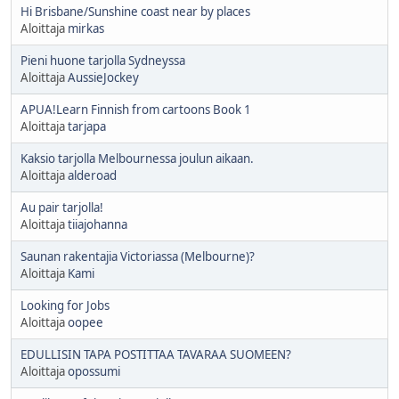
Hi Brisbane/Sunshine coast near by places
Aloittaja
mirkas
Pieni huone tarjolla Sydneyssa
Aloittaja
AussieJockey
APUA!Learn Finnish from cartoons Book 1
Aloittaja
tarjapa
Kaksio tarjolla Melbournessa joulun aikaan.
Aloittaja
alderoad
Au pair tarjolla!
Aloittaja
tiiajohanna
Saunan rakentajia Victoriassa (Melbourne)?
Aloittaja
Kami
Looking for Jobs
Aloittaja
oopee
EDULLISIN TAPA POSTITTAA TAVARAA SUOMEEN?
Aloittaja
opossumi