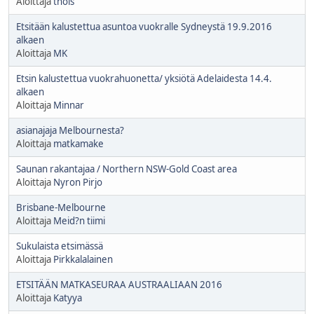
Aloittaja
thois
Etsitään kalustettua asuntoa vuokralle Sydneystä 19.9.2016
alkaen
Aloittaja
MK
Etsin kalustettua vuokrahuonetta/ yksiötä Adelaidesta 14.4.
alkaen
Aloittaja
Minnar
asianajaja Melbournesta?
Aloittaja
matkamake
Saunan rakantajaa / Northern NSW-Gold Coast area
Aloittaja
Nyron Pirjo
Brisbane-Melbourne
Aloittaja
Meid?n tiimi
Sukulaista etsimässä
Aloittaja
Pirkkalalainen
ETSITÄÄN MATKASEURAA AUSTRAALIAAN 2016
Aloittaja
Katyya