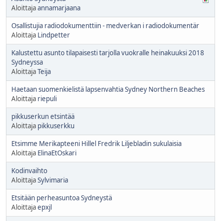
Aloittaja
annamarjaana
Osallistujia radiodokumenttiin - medverkan i radiodokumentär
Aloittaja
Lindpetter
Kalustettu asunto tilapaisesti tarjolla vuokralle heinakuuksi 2018
Sydneyssa
Aloittaja
Teija
Haetaan suomenkielistä lapsenvahtia Sydney Northern Beaches
Aloittaja
riepuli
pikkuserkun etsintää
Aloittaja
pikkuserkku
Etsimme Merikapteeni Hillel Fredrik Liljebladin sukulaisia
Aloittaja
ElinaEtOskari
Kodinvaihto
Aloittaja
Sylvimaria
Etsitään perheasuntoa Sydneystä
Aloittaja
epxjl