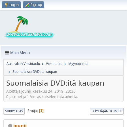
Log in
Sign up
Main Menu
Australian Viestitaulu
Viestitaulu
Myyntipalsta
►
►
Suomalaisia DVD:itä kaupan
►
Suomalaisia DVD:itä kaupan
Aloittaja jounij, kesäkuu 24, 2019, 23:35
0 Jäsenet ja 1 Vieras katselee tätä aihetta.
Sivuja
1
SIIRRY ALAS
KÄYTTÄJÄN TOIMET
jounij