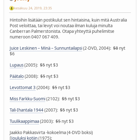
kesäkuu 24, 2019, 23:35
Hintoihin lisätään postikulut sen hintaisina, kuin mitä Australia
Post veloittaa, tai levyt voi noutaa ilman kuluja minulta
Canberran Palmerstonista. Otapa yhteyttä puhelimitse
numeroon 0407 067 409.
Juice Leskinen – Minä – Sunnuntailapsi
(2-DVD, 2004):
$8
nyt
$6
Lupaus
(2005):
$5
nyt $3
Päätalo
(2008):
$5
nyt $3
Levottomat 3
(2004):
$5
nyt $3
Miss Farkku-Suomi
(2102):
$5
nyt $3
Tali-Ihantala 1944
(2007):
$5
nyt $3
Tuulikaappimaa
(2003):
$5
nyt $3
Jaakko Pakkasvirta -kokoelma (4-DVD boksi)
[
Jouluksi kotiin
(1975);