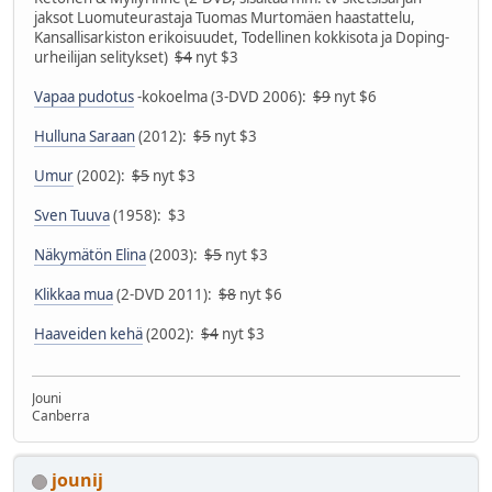
jaksot Luomuteurastaja Tuomas Murtomäen haastattelu,
Kansallisarkiston erikoisuudet, Todellinen kokkisota ja Doping-
urheilijan selitykset)
$4
nyt $3
Vapaa pudotus
-kokoelma (3-DVD 2006):
$9
nyt $6
Hulluna Saraan
(2012):
$5
nyt $3
Umur
(2002):
$5
nyt $3
Sven Tuuva
(1958): $3
Näkymätön Elina
(2003):
$5
nyt $3
Klikkaa mua
(2-DVD 2011):
$8
nyt $6
Haaveiden kehä
(2002):
$4
nyt $3
Jouni
Canberra
jounij