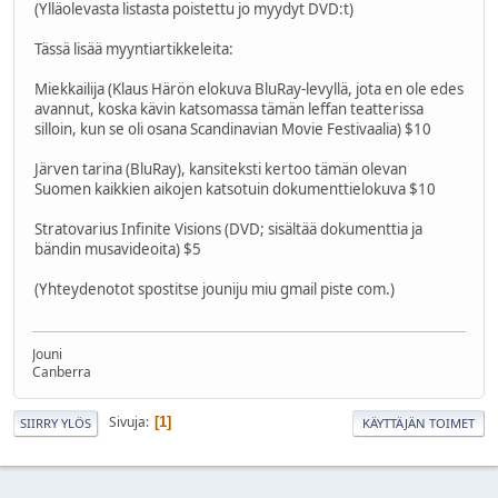
(Ylläolevasta listasta poistettu jo myydyt DVD:t)
Tässä lisää myyntiartikkeleita:
Miekkailija (Klaus Härön elokuva BluRay-levyllä, jota en ole edes
avannut, koska kävin katsomassa tämän leffan teatterissa
silloin, kun se oli osana Scandinavian Movie Festivaalia) $10
Järven tarina (BluRay), kansiteksti kertoo tämän olevan
Suomen kaikkien aikojen katsotuin dokumenttielokuva $10
Stratovarius Infinite Visions (DVD; sisältää dokumenttia ja
bändin musavideoita) $5
(Yhteydenotot spostitse jouniju miu gmail piste com.)
Jouni
Canberra
Sivuja
1
SIIRRY YLÖS
KÄYTTÄJÄN TOIMET