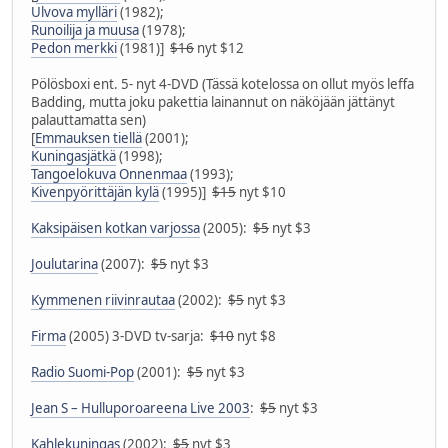
Ulvova mylläri
(1982);
Runoilija ja muusa
(1978);
Pedon merkki
(1981)]
$16
nyt $12
Pölösboxi ent. 5- nyt 4-DVD (Tässä kotelossa on ollut myös leffa
Badding, mutta joku pakettia lainannut on näköjään jättänyt
palauttamatta sen)
[
Emmauksen tiellä
(2001);
Kuningasjätkä
(1998);
Tangoelokuva Onnenmaa
(1993);
Kivenpyörittäjän kylä
(1995)]
$15
nyt $10
Kaksipäisen kotkan varjossa
(2005):
$5
nyt $3
Joulutarina
(2007):
$5
nyt $3
Kymmenen riivinrautaa
(2002):
$5
nyt $3
Firma
(2005) 3-DVD tv-sarja:
$10
nyt $8
Radio Suomi-Pop
(2001):
$5
nyt $3
Jean S – Hulluporoareena Live 2003
:
$5
nyt $3
Kahlekuningas
(2002):
$5
nyt $3