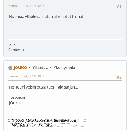
heinäkuu 22, 2019, 12:03
#1
Huomaa ylläolevan listan alennetut hinnat.
Jouni
Canberra
Jouko
Ylläpitäjä
Yks styränki
heinäkuu 24, 2019, 19:36
#2
Hei Jouni voisin ottaa tuon raid sarjan....
Terveisin
JOuko