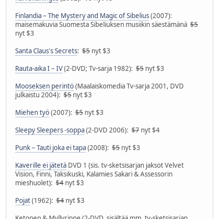
Finlandia – The Mystery and Magic of Sibelius
(2007):
maisemakuvia Suomesta Sibeliuksen musiikin säestämänä
$5
nyt $3
Santa Claus's Secrets
:
$5
nyt $3
Rauta-aika I – IV
(2-DVD; Tv-sarja 1982):
$5
nyt $3
Mooseksen perintö
(Maalaiskomedia Tv-sarja 2001, DVD
julkaistu 2004):
$5
nyt $3
Miehen työ
(2007):
$5
nyt $3
Sleepy Sleepers -soppa
(2-DVD 2006):
$7
nyt $4
Punk – Tauti joka ei tapa
(2008):
$5
nyt $3
Kaverille ei jätetä
DVD 1 (sis. tv-sketsisarjan jaksot Velvet
Vision, Finni, Taksikuski, Kalamies Sakari & Assessorin
mieshuolet):
$4
nyt $3
Pojat
(1962):
$4
nyt $3
Ketonen & Myllyrinne (2-DVD, sisältää mm. tv-sketsisarjan