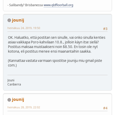
- Salibandy? Brisbanessa
www.qldfloorball.org
jounij
heinäkuu 24, 2019, 19:50
#3
OK. Haluatko, että postitan sen sinulle, vai onko sinulla kenties
asiaa vaikkapa Poro-kahvilaan 10.8., jolloin käyn itse siellä?
Postitus maksaa muistaakseni noin $8.50. En tosin ole nyt
kotona, eli postitus menee ensi maanantaihin saakka.
(Kannattaa vastata varmaan spostitse jouniju miu gmail piste
com.)
Jouni
Canberra
jounij
heinäkuu 28, 2019, 22:02
#4