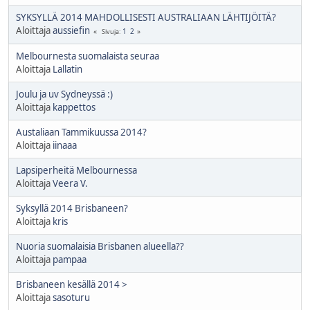
SYKSYLLÄ 2014 MAHDOLLISESTI AUSTRALIAAN LÄHTIJÖITÄ?
Aloittaja
aussiefin
1
2
Sivuja
Melbournesta suomalaista seuraa
Aloittaja
Lallatin
Joulu ja uv Sydneyssä :)
Aloittaja
kappettos
Austaliaan Tammikuussa 2014?
Aloittaja
iinaaa
Lapsiperheitä Melbournessa
Aloittaja
Veera V.
Syksyllä 2014 Brisbaneen?
Aloittaja
kris
Nuoria suomalaisia Brisbanen alueella??
Aloittaja
pampaa
Brisbaneen kesällä 2014 >
Aloittaja
sasoturu