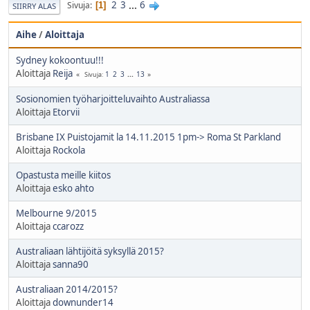
2
3
...
6
Sivuja
1
SIIRRY ALAS
Aihe
/
Aloittaja
Sydney kokoontuu!!!
Aloittaja
Reija
1
2
3
...
13
Sivuja
Sosionomien työharjoitteluvaihto Australiassa
Aloittaja
Etorvii
Brisbane IX Puistojamit la 14.11.2015 1pm-> Roma St Parkland
Aloittaja
Rockola
Opastusta meille kiitos
Aloittaja
esko ahto
Melbourne 9/2015
Aloittaja
ccarozz
Australiaan lähtijöitä syksyllä 2015?
Aloittaja
sanna90
Australiaan 2014/2015?
Aloittaja
downunder14