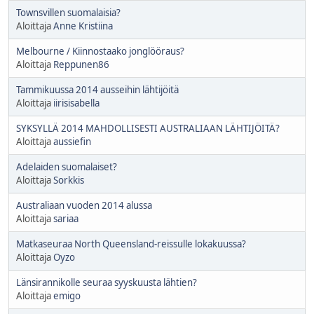
Townsvillen suomalaisia?
Aloittaja
Anne Kristiina
Melbourne / Kiinnostaako jonglööraus?
Aloittaja
Reppunen86
Tammikuussa 2014 ausseihin lähtijöitä
Aloittaja
iirisisabella
SYKSYLLÄ 2014 MAHDOLLISESTI AUSTRALIAAN LÄHTIJÖITÄ?
Aloittaja
aussiefin
Adelaiden suomalaiset?
Aloittaja
Sorkkis
Australiaan vuoden 2014 alussa
Aloittaja
sariaa
Matkaseuraa North Queensland-reissulle lokakuussa?
Aloittaja
Oyzo
Länsirannikolle seuraa syyskuusta lähtien?
Aloittaja
emigo