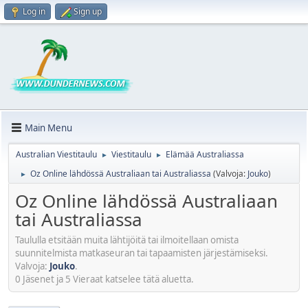
Log in
Sign up
Main Menu
Australian Viestitaulu
Viestitaulu
Elämää Australiassa
►
►
Oz Online lähdössä Australiaan tai Australiassa
(Valvoja:
Jouko
)
►
Oz Online lähdössä Australiaan
tai Australiassa
Taululla etsitään muita lähtijöitä tai ilmoitellaan omista
suunnitelmista matkaseuran tai tapaamisten järjestämiseksi.
Valvoja:
Jouko
.
0 Jäsenet ja 5 Vieraat katselee tätä aluetta.