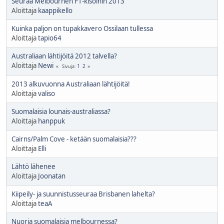
Seuraa Melbournen F1-kisoihin 2013
Aloittaja
kaappikello
Kuinka paljon on tupakkavero Ossilaan tullessa
Aloittaja
tapio64
Australiaan lähtijöitä 2012 talvella?
Aloittaja
Newi
1
2
Sivuja
2013 alkuvuonna Australiaan lähtijöitä!
Aloittaja
valiso
Suomalaisia lounais-australiassa?
Aloittaja
hanppuk
Cairns/Palm Cove - ketään suomalaisia???
Aloittaja
Elli
Lähtö lähenee
Aloittaja
Joonatan
Kiipeily- ja suunnistusseuraa Brisbanen lahelta?
Aloittaja
teaA
Nuoria suomalaisia melbournessa?